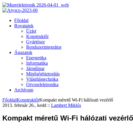
Főoldal
Rovataink
Üzlet
Konstruktőr
Gyártósor
Rendszerintegrátor
Ágazatok
Energetika
Informatika
Járműipar
Minőségbiztosítás
Világítástechnika
Orvoselektronika
Archívum
Főoldal
Konstruktőr
Kompakt méretű Wi-Fi hálózati vezérlő
2013. február 26., kedd
::
Lambert Miklós
Kompakt méretű Wi-Fi hálózati vezérl