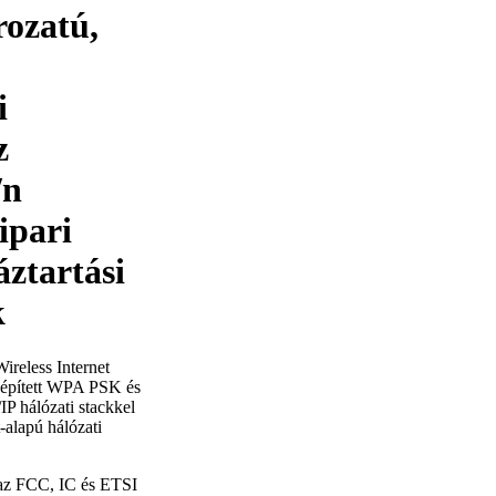
ozatú,
i
z
/n
ipari
áztartási
k
ireless Internet
eépített WPA PSK és
P hálózati stackkel
-alapú hálózati
az FCC, IC és ETSI