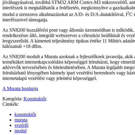
jóváhagyásaival, továbbá STM32 ARM Cortex-M3 mikrovezérlő, an
interfészek is megtalálhatók a fedélzetén, megkönnyítve a gazdaalkalm
2
modul a szenzoros alkalmazásokat az A/D- és D/A-átalakítóival, I
C 
interfészeivel támogatja.
Az SN8200 hozzáférési pont vagy állomás üzemmódban is működik, 
rendelkezésre álló, integrált webszerver a céleszköz beállítását és vezé
leegyszerűsíti. A kimeneti teljesítmény tipikus értéke 11 Mibit/s adatát
hálózatnál +18 dBm.
Az SN8200 modult a Murata azoknak a fejlesztőknek javasolja, akik 
terméküket internetkapcsolódási képességgel felruházni, hogy elmerü
adóvevők tervezésében és hitelesíttetésében. A Murata legújabb mego
felruházható lényegében bármely ipari vezérlési berendezés vagy házt
internetalapú vezérlési vagy jelentési képességgel.
A Murata honlapja
Kategória:
Konstruktőr
Címkék:
konstruktőr
murata
vezérlő
modul