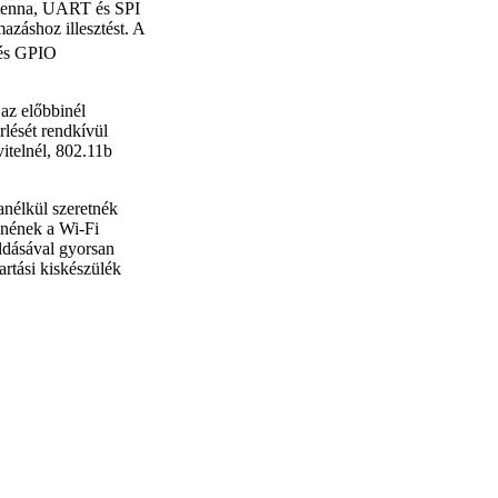
tenna, UART és SPI
azáshoz illesztést. A
és GPIO
az előbbinél
rlését rendkívül
vitelnél, 802.11b
anélkül szeretnék
lnének a Wi-Fi
ldásával gyorsan
artási kiskészülék