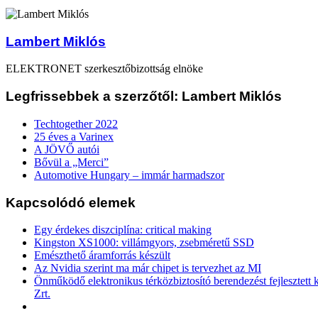
Lambert Miklós
ELEKTRONET szerkesztőbizottság elnöke
Legfrissebbek a szerzőtől: Lambert Miklós
Techtogether 2022
25 éves a Varinex
A JÖVŐ autói
Bővül a „Merci”
Automotive Hungary – immár harmadszor
Kapcsolódó elemek
Egy érdekes diszciplína: critical making
Kingston XS1000: villámgyors, zsebméretű SSD
Emészthető áramforrás készült
Az Nvidia szerint ma már chipet is tervezhet az MI
Önműködő elektronikus térközbiztosító berendezést fejlesztett
Zrt.