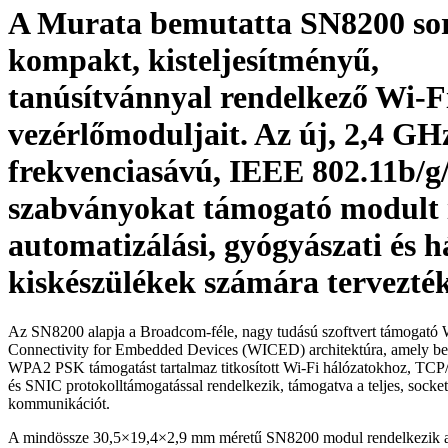
A Murata bemutatta SN8200 sor
kompakt, kisteljesítményű,
tanúsítvánnyal rendelkező Wi-F
vezérlőmoduljait. Az új, 2,4 GH
frekvenciasávú, IEEE 802.11b/g
szabványokat támogató modult 
automatizálási, gyógyászati és h
kiskészülékek számára tervezté
Az SN8200 alapja a Broadcom-féle, nagy tudású szoftvert támogató W
Connectivity for Embedded Devices (WICED) architektúra, amely b
WPA2 PSK támogatást tartalmaz titkosított Wi-Fi hálózatokhoz, TCP/I
és SNIC protokolltámogatással rendelkezik, támogatva a teljes, socket
kommunikációt.
A mindössze 30,5×19,4×2,9 mm méretű SN8200 modul rendelkezik 