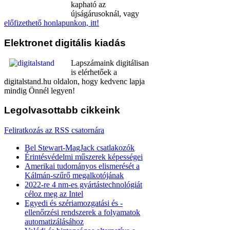
kapható az
újságárusoknál, vagy
előfizethető honlapunkon, itt!
Elektronet
digitális kiadás
Lapszámaink digitálisan
is elérhetőek a
digitalstand.hu oldalon, hogy kedvenc lapja
mindig Önnél legyen!
Legolvasottabb
cikkeink
Feliratkozás az RSS csatornára
Bel Stewart-MagJack csatlakozók
Érintésvédelmi műszerek képességei
Amerikai tudományos elismerését a
Kálmán-szűrő megalkotójának
2022-re 4 nm-es gyártástechnológiát
céloz meg az Intel
Egyedi és szériamozgatási és -
ellenőrzési rendszerek a folyamatok
automatizálásához