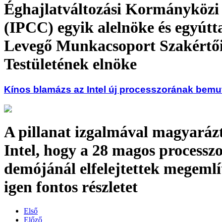
Éghajlatváltozási Kormányközi 
(IPCC) egyik alelnöke és egyútta
Levegő Munkacsoport Szakértő
Testületének elnöke
Kínos blamázs az Intel új processzorának bemu
A pillanat izgalmával magyaráz
Intel, hogy a 28 magos processz
demójánál elfelejtettek megemlí
igen fontos részletet
Első
Előző