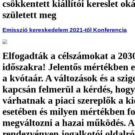
csökkentett kiállítói kereslet ok
született meg
Emisszió kereskedelem 2021-től Konferencia
Elfogadták a célszámokat a 2030
időszakra! Jelentős mértékben 
a kvótaár. A változások és a szig
kapcsán felmerül a kérdés, hogy
várhatnak a piaci szereplők a k
esetében és milyen mértékben f
megváltozni a hazai működés. A
rendezvényen jogalkotói oldalró