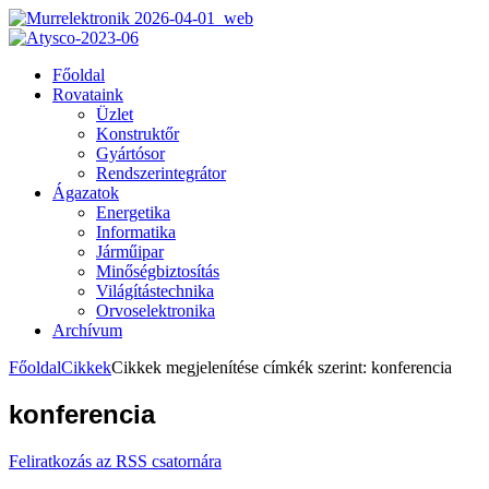
Főoldal
Rovataink
Üzlet
Konstruktőr
Gyártósor
Rendszerintegrátor
Ágazatok
Energetika
Informatika
Járműipar
Minőségbiztosítás
Világítástechnika
Orvoselektronika
Archívum
Főoldal
Cikkek
Cikkek megjelenítése címkék szerint: konferencia
konferencia
Feliratkozás az RSS csatornára