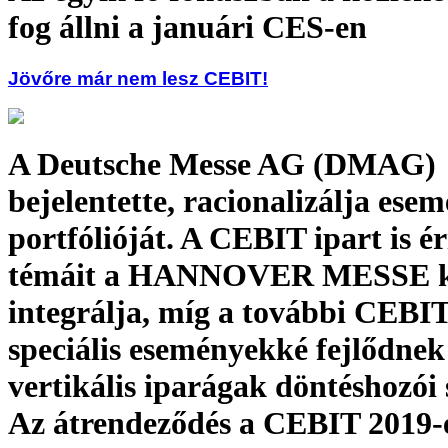
fog állni a januári CES-en
Jövőre már nem lesz CEBIT!
A Deutsche Messe AG (DMAG)
bejelentette, racionalizálja ese
portfólióját. A CEBIT ipart is ér
témáit a HANNOVER MESSE ki
integrálja, míg a további CEBI
speciális eseményekké fejlődnek
vertikális iparágak döntéshozói
Az átrendeződés a CEBIT 2019-