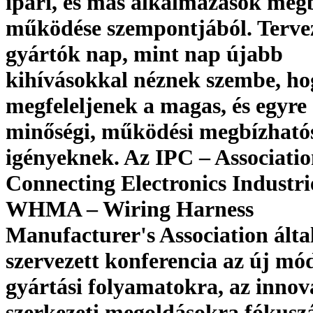
ipari, és más alkalmazások meg
működése szempontjából. Terve
gyártók nap, mint nap újabb
kihívásokkal néznek szembe, ho
megfeleljenek a magas, és egyr
minőségi, működési megbízható
igényeknek. Az IPC – Associati
Connecting Electronics Industrie
WHMA – Wiring Harness
Manufacturer's Association álta
szervezett konferencia az új mó
gyártási folyamatokra, az innov
szerkezeti megoldásokra fókusz