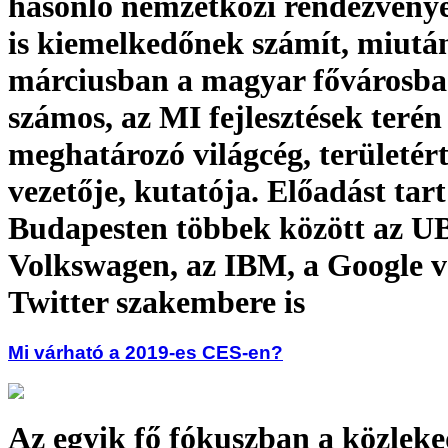
hasonló nemzetközi rendezvénye
is kiemelkedőnek számít, miutá
márciusban a magyar fővárosba
számos, az MI fejlesztések terén
meghatározó világcég, területért
vezetője, kutatója. Előadást tart
Budapesten többek között az U
Volkswagen, az IBM, a Google v
Twitter szakembere is
Mi várható a 2019-es CES-en?
Az egyik fő fókuszban a közleke