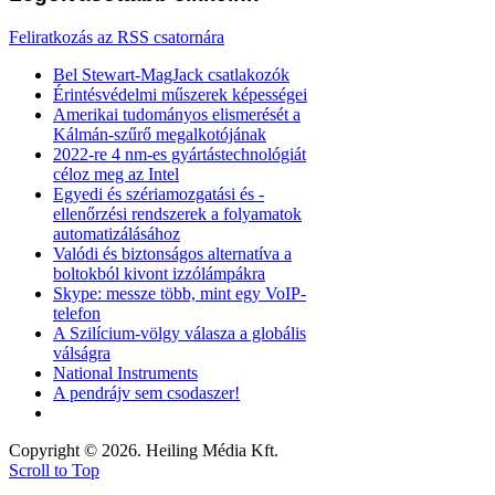
Feliratkozás az RSS csatornára
Bel Stewart-MagJack csatlakozók
Érintésvédelmi műszerek képességei
Amerikai tudományos elismerését a
Kálmán-szűrő megalkotójának
2022-re 4 nm-es gyártástechnológiát
céloz meg az Intel
Egyedi és szériamozgatási és -
ellenőrzési rendszerek a folyamatok
automatizálásához
Valódi és biztonságos alternatíva a
boltokból kivont izzólámpákra
Skype: messze több, mint egy VoIP-
telefon
A Szilícium-völgy válasza a globális
válságra
National Instruments
A pendrájv sem csodaszer!
Copyright © 2026. Heiling Média Kft.
Scroll to Top