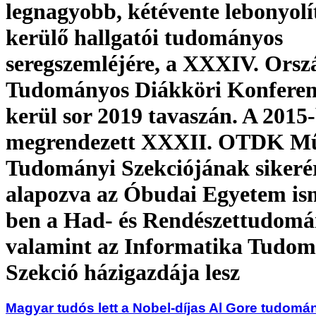
legnagyobb, kétévente lebonyolí
kerülő hallgatói tudományos
seregszemléjére, a XXXIV. Orsz
Tudományos Diákköri Konferen
kerül sor 2019 tavaszán. A 2015
megrendezett XXXII. OTDK Mű
Tudományi Szekciójának sikeré
alapozva az Óbudai Egyetem is
ben a Had- és Rendészettudomá
valamint az Informatika Tudom
Szekció házigazdája lesz
Magyar tudós lett a Nobel-díjas Al Gore tudomá