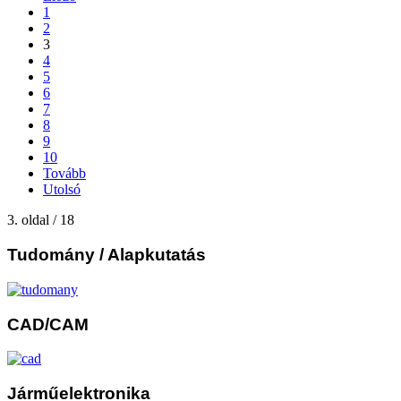
1
2
3
4
5
6
7
8
9
10
Tovább
Utolsó
3. oldal / 18
Tudomány
/ Alapkutatás
CAD/CAM
Járműelektronika