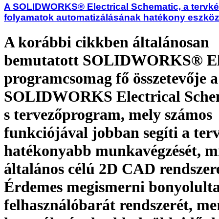
A SOLIDWORKS® Electrical Schematic, a tervké
folyamatok automatizálásának hatékony eszkö
A korábbi cikkben általánosan
bemutatott SOLIDWORKS® Ele
programcsomag fő összetevője a
SOLIDWORKS Electrical Schem
s tervezőprogram, mely számos
funkciójával jobban segíti a ter
hatékonyabb munkavégzését, mi
általános célú 2D CAD rendszer
Érdemes megismerni bonyolulta
felhasználóbarát rendszerét, me