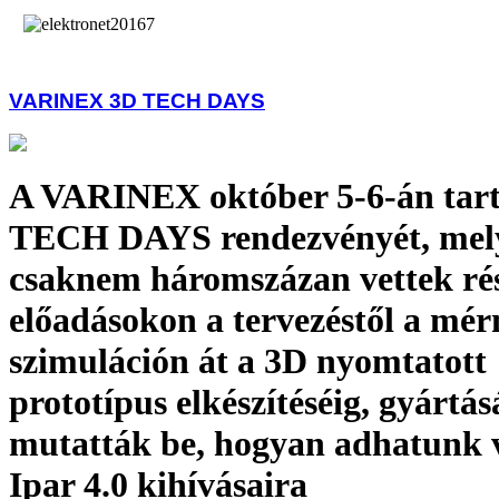
VARINEX 3D TECH DAYS
A VARINEX október 5-6-án tart
TECH DAYS rendezvényét, mel
csaknem háromszázan vettek rés
előadásokon a tervezéstől a mér
szimuláción át a 3D nyomtatott
prototípus elkészítéséig, gyártás
mutatták be, hogyan adhatunk v
Ipar 4.0 kihívásaira