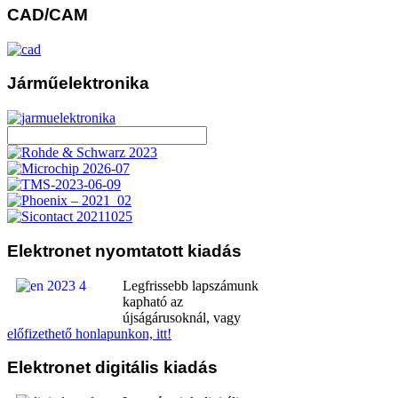
CAD/CAM
Járműelektronika
Elektronet
nyomtatott kiadás
Legfrissebb lapszámunk
kapható az
újságárusoknál, vagy
előfizethető honlapunkon, itt!
Elektronet
digitális kiadás