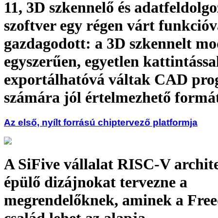
11, 3D szkennelő és adatfeldolg
szoftver egy régen várt funkcióv
gazdagodott: a 3D szkennelt mo
egyszerűen, egyetlen kattintássa
exportálhatóvá váltak CAD pr
számára jól értelmezhető form
Az első, nyílt forrású chiptervező platformja
A SiFive vállalat RISC-V archit
épülő dizájnokat tervezne a
megrendelőknek, aminek a Fre
család lehet az alapja