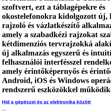
szoftvert, ezt a táblagépekre és
okostelefonokra kidolgozott új,
rajzoló és vázlatkészítő alkalma
amely a szabadkézi rajzokat sza
kétdimenziós tervrajzokká alakí
új alkalmazás egyszerű és intuit
felhasználói interfésszel rendelk
amely érintőképernyős és érintő
Android, iOS és Windows operá
rendszerű eszközökkel működik
Híd a gépészet és az elektronika között