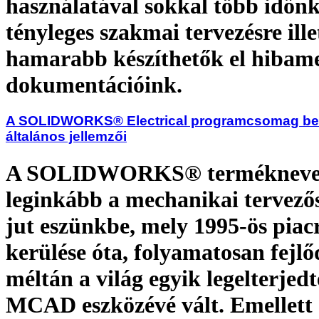
használatával sokkal több időn
tényleges szakmai tervezésre ille
hamarabb készíthetők el hibam
dokumentációink.
A SOLIDWORKS® Electrical programcsomag be
általános jellemzői
A SOLIDWORKS® terméknevet
leginkább a mechanikai tervező
jut eszünkbe, mely 1995-ös piac
kerülése óta, folyamatosan fejlő
méltán a világ egyik legelterjed
MCAD eszközévé vált. Emellett