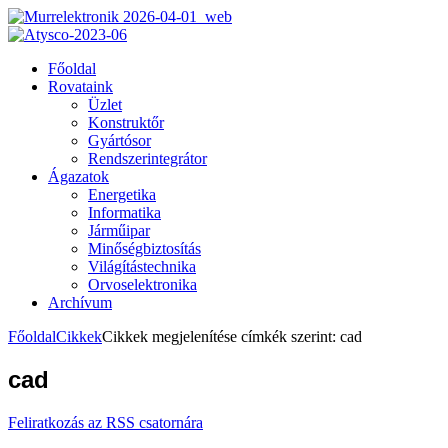
Főoldal
Rovataink
Üzlet
Konstruktőr
Gyártósor
Rendszerintegrátor
Ágazatok
Energetika
Informatika
Járműipar
Minőségbiztosítás
Világítástechnika
Orvoselektronika
Archívum
Főoldal
Cikkek
Cikkek megjelenítése címkék szerint: cad
cad
Feliratkozás az RSS csatornára