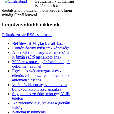
Lapszámaink digitálisan
is elérhetőek a
digitalstand.hu oldalon, hogy kedvenc lapja
mindig Önnél legyen!
Legolvasottabb
cikkeink
Feliratkozás az RSS csatornára
Bel Stewart-MagJack csatlakozók
Érintésvédelmi műszerek képességei
Amerikai tudományos elismerését a
Kálmán-szűrő megalkotójának
2022-re 4 nm-es gyártástechnológiát
céloz meg az Intel
Egyedi és szériamozgatási és -
ellenőrzési rendszerek a folyamatok
automatizálásához
Valódi és biztonságos alternatíva a
boltokból kivont izzólámpákra
Skype: messze több, mint egy VoIP-
telefon
A Szilícium-völgy válasza a globális
válságra
National Instruments