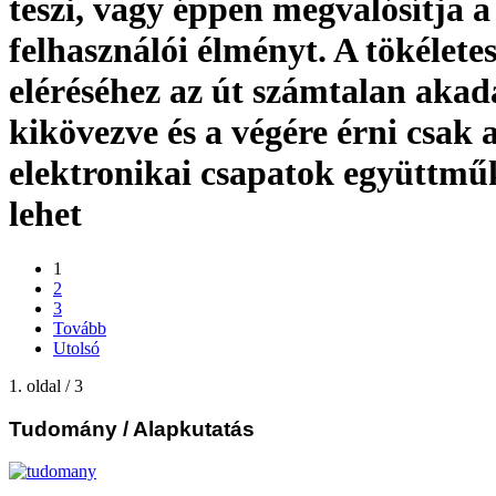
teszi, vagy éppen megvalósítja a
felhasználói élményt. A tökélete
eléréséhez az út számtalan akad
kikövezve és a végére érni csak a
elektronikai csapatok együttmű
lehet
1
2
3
Tovább
Utolsó
1. oldal / 3
Tudomány
/ Alapkutatás