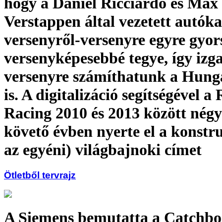
hogy a Daniel Ricciardo és Max
Verstappen által vezetett autóka
versenyről-versenyre egyre gyor
versenyképesebbé tegye, így izg
versenyre számíthatunk a Hung
is. A digitalizáció segítségével a
Racing 2010 és 2013 között nég
követő évben nyerte el a konstru
az egyéni) világbajnoki címet
Ötletből tervrajz
A Siemens bemutatta a Catchb