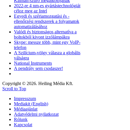
Kálmán-szűrő megalkotójának
2022-re 4 nm-es gyártástechnológiát
céloz meg az Intel
Egyedi és szériamozgatási és -
ellenőrzési rendszerek a folyamatok
automatizálásához
Valódi és biztonságos alternatíva a
boltokból kivont izzólámpákra
Skype: messze több, mint egy VoIP-
telefon
A Szilícium-völgy válasza a globális
válságra
National Instruments
A pendrájv sem csodaszer!
Copyright © 2026. Heiling Média Kft.
Scroll to Top
Impresszum
Mediakit (English)
Médiaajánlat
Adatvédelmi nyilatkozat
Rólunk
Kapcsolat