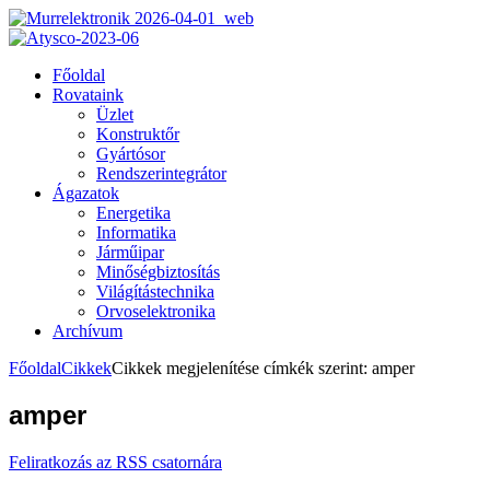
Főoldal
Rovataink
Üzlet
Konstruktőr
Gyártósor
Rendszerintegrátor
Ágazatok
Energetika
Informatika
Járműipar
Minőségbiztosítás
Világítástechnika
Orvoselektronika
Archívum
Főoldal
Cikkek
Cikkek megjelenítése címkék szerint: amper
amper
Feliratkozás az RSS csatornára