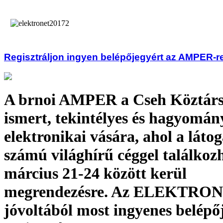
Regisztráljon ingyen belépőjegyért az AMPER-r
A brnoi AMPER a Cseh Köztárs
ismert, tekintélyes és hagyomán
elektronikai vására, ahol a láto
számú világhírű céggel találkozh
március 21-24 között kerül
megrendezésre. Az ELEKTRO
jóvoltából most ingyenes belépő