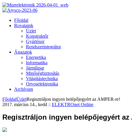
Főoldal
Rovataink
Üzlet
Konstruktőr
Gyártósor
Rendszerintegrátor
Ágazatok
Energetika
Informatika
Járműipar
Minőségbiztosítás
Világítástechnika
Orvoselektronika
Archívum
Főoldal
Üzlet
Regisztráljon ingyen belépőjegyért az AMPER-re!
2017. március 14., kedd
::
ELEKTROnet Online
Regisztráljon ingyen belépőjegyért a