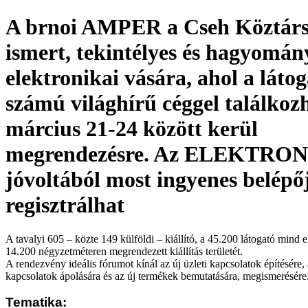
A brnoi AMPER a Cseh Köztárs
ismert, tekintélyes és hagyomán
elektronikai vására, ahol a láto
számú világhírű céggel találkozh
március 21-24 között kerül
megrendezésre. Az ELEKTRO
jóvoltából most ingyenes belépő
regisztrálhat
A tavalyi 605 – közte 149 külföldi – kiállító, a 45.200 látogató mind e
14.200 négyzetméteren megrendezett kiállítás területét.
A rendezvény ideális fórumot kínál az új üzleti kapcsolatok építésére
kapcsolatok ápolására és az új termékek bemutatására, megismerésére
Tematika: