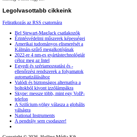
Legolvasottabb
cikkeink
Feliratkozás az RSS csatornára
Bel Stewart-MagJack csatlakozók
Érintésvédelmi műszerek képességei
Amerikai tudományos elismerését a
Kálmán-szűrő megalkotójának
2022-re 4 nm-es gyártástechnológiát
céloz meg az Intel
Egyedi és szériamozgatási és -
ellenőrzési rendszerek a folyamatok
automatizálásához
Valódi és biztonságos alternatíva a
boltokból kivont izzólámpákra
Skype: messze több, mint egy VoIP-
telefon
A Szilícium-völgy válasza a globális
válságra
National Instruments
A pendrájv sem csodaszer!
Copyright © 2026. Heiling Média Kft.