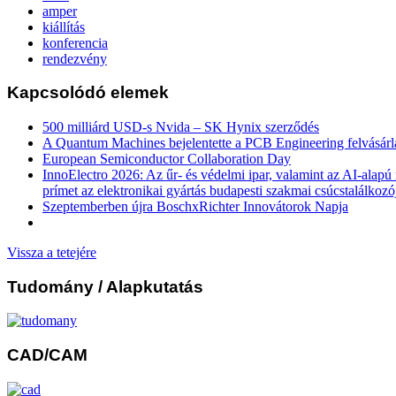
amper
kiállítás
konferencia
rendezvény
Kapcsolódó elemek
500 milliárd USD-s Nvida – SK Hynix szerződés
A Quantum Machines bejelentette a PCB Engineering felvásárl
European Semiconductor Collaboration Day
InnoElectro 2026: Az űr- és védelmi ipar, valamint az AI-alapú
prímet az elektronikai gyártás budapesti szakmai csúcstalálkozó
Szeptemberben újra BoschxRichter Innovátorok Napja
Vissza a tetejére
Tudomány
/ Alapkutatás
CAD/CAM