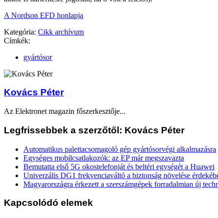
A Nordson EFD honlapja
Kategória:
Cikk archívum
Címkék:
gyártósor
Kovács Péter
Az Elektronet magazin főszerkesztője...
Legfrissebbek a szerzőtől: Kovács Péter
Automatikus palettacsomagoló gép gyártósorvégi alkalmazásra
Egységes mobilcsatlakozók: az EP már megszavazta
Bemutatta első 5G okostelefonját és beltéri egységét a Huawei
Univerzális DG1 frekvenciaváltó a biztonság növelése érdekéb
Magyarországra érkezett a szerszámgépek forradalmian új tech
Kapcsolódó elemek