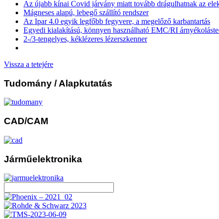
Az újabb kínai Covid járvány miatt tovább drágulhatnak az ele
Mágneses alapú, lebegő szállító rendszer
Az Ipar 4.0 egyik legfőbb fegyvere, a megelőző karbantartás
Egyedi kialakítású, könnyen használható EMC/RI árnyékolást
2-/3-tengelyes, kéklézeres lézerszkenner
Vissza a tetejére
Tudomány
/ Alapkutatás
CAD/CAM
Járműelektronika