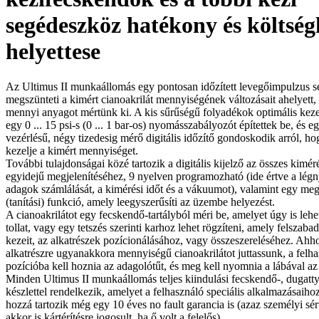
segédeszköz hatékony és költsé
helyettese
Az Ultimus II munkaállomás egy pontosan időzített levegőimpulzus s
megszünteti a kimért cianoakrilát mennyiségének változásait ahelyett,
mennyi anyagot mértünk ki. A kis sűrűségű folyadékok optimális keze
egy 0 ... 15 psi-s (0 ... 1 bar-os) nyomásszabályozót építettek be, és 
vezérlésű, négy tizedesig mérő digitális időzítő gondoskodik arról, ho
kezelje a kimért mennyiséget.
További tulajdonságai közé tartozik a digitális kijelző az összes kimér
egyidejű megjelenítéséhez, 9 nyelven programozható (ide értve a légn
adagok számlálását, a kimérési időt és a vákuumot), valamint egy me
(tanítási) funkció, amely leegyszerűsíti az üzembe helyezést.
A cianoakrilátot egy fecskendő-tartályból méri be, amelyet úgy is lehet
tollat, vagy egy tetszés szerinti karhoz lehet rögzíteni, amely felszabad
kezeit, az alkatrészek pozícionálásához, vagy összeszereléséhez. Ah
alkatrészre ugyanakkora mennyiségű cianoakrilátot juttassunk, a felh
pozícióba kell hoznia az adagolótűt, és meg kell nyomnia a lábával az
Minden Ultimus II munkaállomás teljes kiindulási fecskendő-, dugatty
készlettel rendelkezik, amelyet a felhasználó speciális alkalmazásaiho
hozzá tartozik még egy 10 éves no fault garancia is (azaz személyi sér
akkor is kártérítésre jogosult, ha ő volt a felelős).