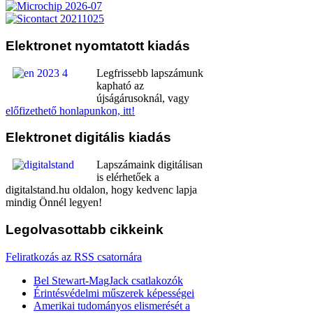
Elektronet
nyomtatott kiadás
Legfrissebb lapszámunk
kapható az
újságárusoknál, vagy
előfizethető honlapunkon, itt!
Elektronet
digitális kiadás
Lapszámaink digitálisan
is elérhetőek a
digitalstand.hu oldalon, hogy kedvenc lapja
mindig Önnél legyen!
Legolvasottabb
cikkeink
Feliratkozás az RSS csatornára
Bel Stewart-MagJack csatlakozók
Érintésvédelmi műszerek képességei
Amerikai tudományos elismerését a