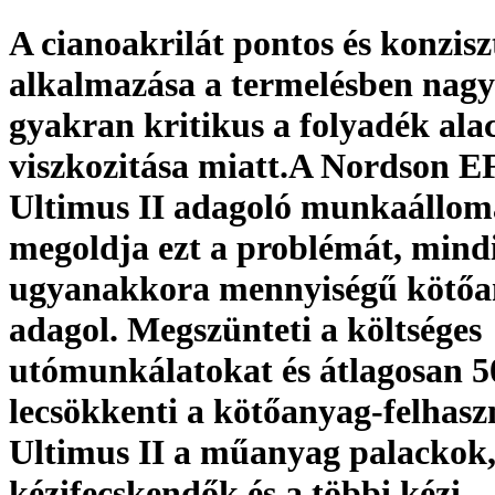
A cianoakrilát pontos és konzisz
alkalmazása a termelésben nag
gyakran kritikus a folyadék ala
viszkozitása miatt.A Nordson 
Ultimus II adagoló munkaállom
megoldja ezt a problémát, mind
ugyanakkora mennyiségű kötőa
adagol. Megszünteti a költséges
utómunkálatokat és átlagosan 
lecsökkenti a kötőanyag-felhasz
Ultimus II a műanyag palackok,
kézifecskendők és a többi kézi