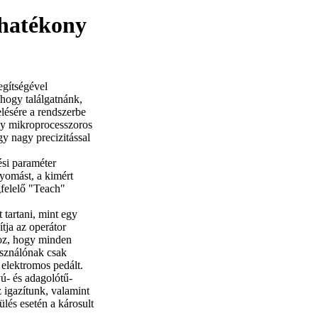
ghatékony
egítségével
 hogy találgatnánk,
lésére a rendszerbe
egy mikroprocesszoros
gy nagy precizitással
ési paraméter
yomást, a kimért
gfelelő "Teach"
 tartani, mint egy
ítja az operátor
hoz, hogy minden
asználónak csak
 elektromos pedált.
ú- és adagolótű-
z igazítunk, valamint
ülés esetén a károsult