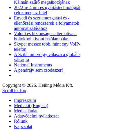
Kálmán-szűrő megalkotójának
2022-re 4 nm-es gyártástechnológiát
céloz meg az Intel
Egyedi és szériamozgatási és -
ellenőrzési rendszerek a folyamatok
automatizálásához
Valódi és biztonságos alternatíva a
boltokból kivont izzólámpákra
Skype: messze több, mint egy VoIP-
telefon
A Szilícium-völgy válasza a globális
válságra
National Instruments
A pendrájv sem csodaszer!
Copyright © 2026. Heiling Média Kft.
Scroll to Top
Impresszum
Mediakit (English)
Médiaajánlat
Adatvédelmi nyilatkozat
Rólunk
Kapcsolat