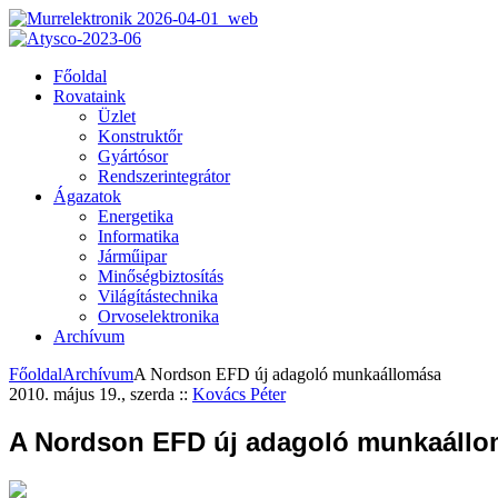
Főoldal
Rovataink
Üzlet
Konstruktőr
Gyártósor
Rendszerintegrátor
Ágazatok
Energetika
Informatika
Járműipar
Minőségbiztosítás
Világítástechnika
Orvoselektronika
Archívum
Főoldal
Archívum
A Nordson EFD új adagoló munkaállomása
2010. május 19., szerda
::
Kovács Péter
A Nordson EFD új adagoló munkaáll