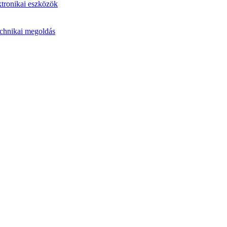
ktronikai eszközök
echnikai megoldás