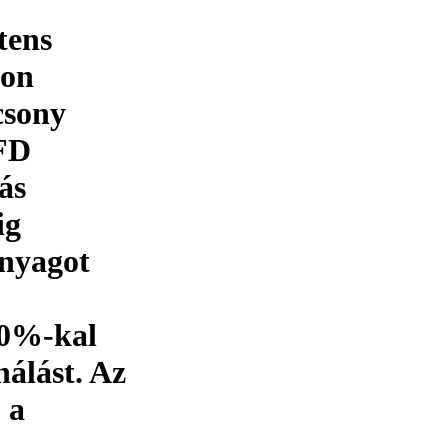
tens
yon
csony
EFD
ás
ig
nyagot
50%-kal
nálást. Az
 a