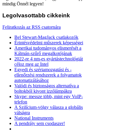
mindig Önnél legyen!
Legolvasottabb
cikkeink
Feliratkozás az RSS csatornára
Bel Stewart-MagJack csatlakozók
Érintésvédelmi műszerek képességei
Amerikai tudományos elismerését a
Kálmán-szűrő megalkotójának
2022-re 4 nm-es gyártástechnológiát
céloz meg az Intel
Egyedi és szériamozgatási és -
ellenőrzési rendszerek a folyamatok
automatizálásához
Valódi és biztonságos alternatíva a
boltokból kivont izzólámpákra
Skype: messze több, mint egy VoIP-
telefon
A Szilícium-völgy válasza a globális
válságra
National Instruments
A pendrájv sem csodaszer!