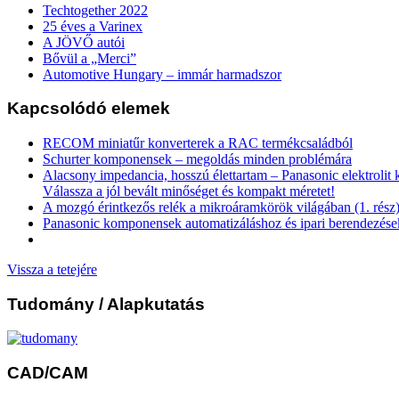
Techtogether 2022
25 éves a Varinex
A JÖVŐ autói
Bővül a „Merci”
Automotive Hungary – immár harmadszor
Kapcsolódó elemek
RECOM miniatűr konverterek a RAC termékcsaládból
Schurter komponensek – megoldás minden problémára
Alacsony impedancia, hosszú élettartam – Panasonic elektrolit
Válassza a jól bevált minőséget és kompakt méretet!
A mozgó érintkezős relék a mikroáramkörök világában (1. rész
Panasonic komponensek automatizáláshoz és ipari berendezés
Vissza a tetejére
Tudomány
/ Alapkutatás
CAD/CAM