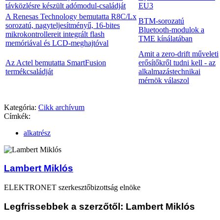
távközlésre készült adómodul-családját
EU3
A Renesas Technology bemutatta R8C/Lx
BTM-sorozatú
sorozatú, nagyteljesítményű, 16-bites
Bluetooth-modulok a
mikrokontrollereit integrált flash
TME kínálatában
memóriával és LCD-meghajtóval
Amit a zero-drift műveleti
Az Actel bemutatta SmartFusion
erősítőkről tudni kell - az
termékcsaládját
alkalmazástechnikai
mérnök válaszol
Kategória:
Cikk archívum
Címkék:
alkatrész
Lambert Miklós
ELEKTRONET szerkesztőbizottság elnöke
Legfrissebbek a szerzőtől: Lambert Miklós