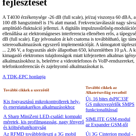
fejlesztését
A T4030 érzékenysége -26 dB (full scale), jel/zaj viszonya 60 dBA, a
100 dB hangszintnél is 1% alatt marad. Frekvenciaválaszát nagy sávs
amplitúdó-fluktuáció jellemzi. A digitális impulzussűrűség-moduláci
ellenállása az elektromágneses interferencia ellenében erős, a tápegy
dB (full scale). Egy jelvonalon át két csatorna is továbbítható, így tá
sztereoalkalmazások egyszerű implementációját. A támogatott tápfesz
... 2,86 V, a fogyasztás aktív állapotban 650, készenlétben 10 µA. A
kimagasló elektromos tulajdonságok miatt kifejezetten alkalmas igény
alkalmazásokhoz is, beleértve a videotelefonos és VoIP-rendszereket, 
telefonkonferenciás és zajelnyomó alkalmazásokat is.
A TDK-EPC honlapja
További cikkek az
További cikkek a szerzőtől
Alkatrészvilág rovatból
Új, 16 bites dsPIC33F
Kis fogyasztású mikrokontrollerek hely-
GS mikrovezérlők SMPS
és energiatakarékos alkalmazásokhoz
funkcionalitással
A Sharp MiniZeni LED-család: kompakt
SIMLITE GSM-modul
méretek, kis profilmagasság, nagy fényerő
az Expander GSM-től
és költséghatékonyság
Az RFMD továbbfejleszti a 3G mobil
Új 3G Cinterion modul -