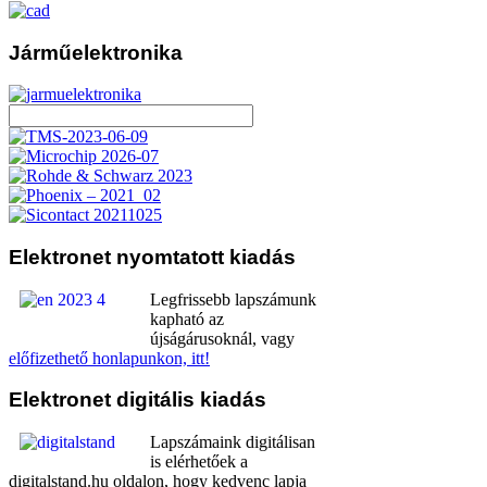
Járműelektronika
Elektronet
nyomtatott kiadás
Legfrissebb lapszámunk
kapható az
újságárusoknál, vagy
előfizethető honlapunkon, itt!
Elektronet
digitális kiadás
Lapszámaink digitálisan
is elérhetőek a
digitalstand.hu oldalon, hogy kedvenc lapja