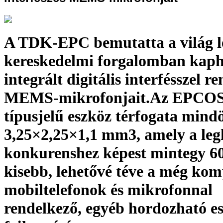
A TDK-EPC bemutatta a világ l
kereskedelmi forgalomban kaph
integrált digitális interfésszel r
MEMS-mikrofonjait.Az EPCOS
típusjelű eszköz térfogata mind
3,25×2,25×1,1 mm3, amely a leg
konkurenshez képest mintegy 6
kisebb, lehetővé téve a még ko
mobiltelefonok és mikrofonnal
rendelkező, egyéb hordozható e