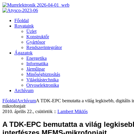
Főoldal
Rovataink
Üzlet
Konstruktőr
Gyártósor
Rendszerintegrátor
Ágazatok
Energetika
Informatika
Járműipar
Minőségbiztosítás
Világítástechnika
Orvoselektronika
Archívum
Főoldal
Archívum
A TDK-EPC bemutatta a világ legkisebb, digitális
mikrofonjait
2010. április 22., csütörtök
::
Lambert Miklós
A TDK-EPC bemutatta a világ legkisebb
interfészes MEMS-mikrofonjait