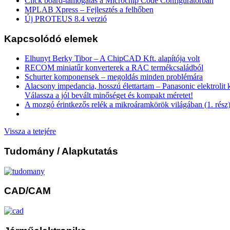
Click board-támogatás a Microchip Code Configuratorban
MPLAB Xpress – Fejlesztés a felhőben
Új PROTEUS 8.4 verzió
Kapcsolódó elemek
Elhunyt Berky Tibor – A ChipCAD Kft. alapítója volt
RECOM miniatűr konverterek a RAC termékcsaládból
Schurter komponensek – megoldás minden problémára
Alacsony impedancia, hosszú élettartam – Panasonic elektrolit
Válassza a jól bevált minőséget és kompakt méretet!
A mozgó érintkezős relék a mikroáramkörök világában (1. rész
Vissza a tetejére
Tudomány
/ Alapkutatás
CAD/CAM