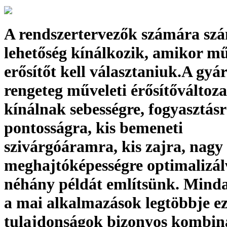
A rendszertervezők számára sz
lehetőség kínálkozik, amikor mű
erősítőt kell választaniuk.A gyá
rengeteg műveleti érősítőváltoza
kínálnak sebességre, fogyasztásr
pontosságra, kis bemeneti
szivárgóáramra, kis zajra, nagy
meghajtóképességre optimalizál
néhány példát említsünk. Minda
a mai alkalmazások legtöbbje e
tulajdonságok bizonyos kombin