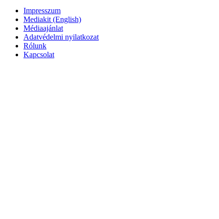
Impresszum
Mediakit (English)
Médiaajánlat
Adatvédelmi nyilatkozat
Rólunk
Kapcsolat