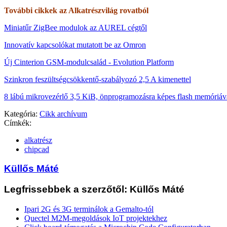
További cikkek az Alkatrészvilág rovatból
Miniatűr ZigBee modulok az AUREL cégtől
Innovatív kapcsolókat mutatott be az Omron
Új Cinterion GSM-modulcsalád - Evolution Platform
Szinkron feszültségcsökkentő-szabályozó 2,5 A kimenettel
8 lábú mikrovezérlő 3,5 KiB, önprogramozásra képes flash memóriáv
Kategória:
Cikk archívum
Címkék:
alkatrész
chipcad
Küllős Máté
Legfrissebbek a szerzőtől: Küllős Máté
Ipari 2G és 3G terminálok a Gemalto-tól
Quectel M2M-megoldások IoT projektekhez