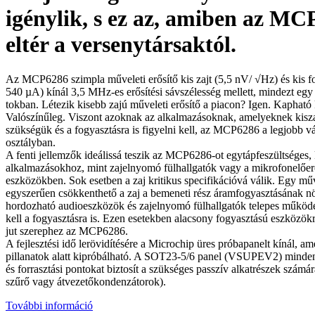
igénylik, s ez az, amiben az M
eltér a versenytársaktól.
Az MCP6286 szimpla műveleti erősítő kis zajt (5,5 nV/ √Hz) és kis fo
540 µA) kínál 3,5 MHz-es erősítési sávszélesség mellett, mindezt eg
tokban. Létezik kisebb zajú műveleti erősítő a piacon? Igen. Kapható
Valószínűleg. Viszont azoknak az alkalmazásoknak, amelyeknek kisza
szükségük és a fogyasztásra is figyelni kell, az MCP6286 a legjobb v
osztályban.
A fenti jellemzők ideálissá teszik az MCP6286-ot egytápfeszültséges, k
alkalmazásokhoz, mint zajelnyomó fülhallgatók vagy a mikrofonelőer
eszközökben. Sok esetben a zaj kritikus specifikációvá válik. Egy műv
egyszerűen csökkenthető a zaj a bemeneti rész áramfogyasztásának nö
hordozható audioeszközök és zajelnyomó fülhallgatók telepes működé
kell a fogyasztásra is. Ezen esetekben alacsony fogyasztású eszközökr
jut szerephez az MCP6286.
A fejlesztési idő lerövidítésére a Microchip üres próbapanelt kínál, 
pillanatok alatt kipróbálható. A SOT23-5/6 panel (VSUPEV2) minden
és forrasztási pontokat biztosít a szükséges passzív alkatrészek számár
szűrő vagy átvezetőkondenzátorok).
További információ