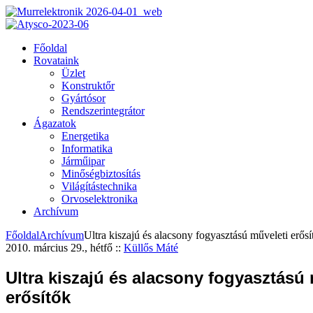
Főoldal
Rovataink
Üzlet
Konstruktőr
Gyártósor
Rendszerintegrátor
Ágazatok
Energetika
Informatika
Járműipar
Minőségbiztosítás
Világítástechnika
Orvoselektronika
Archívum
Főoldal
Archívum
Ultra kiszajú és alacsony fogyasztású műveleti erősí
2010. március 29., hétfő
::
Küllős Máté
Ultra kiszajú és alacsony fogyasztású 
erősítők