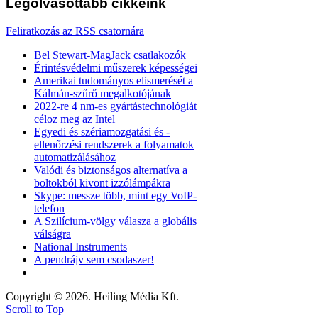
Legolvasottabb
cikkeink
Feliratkozás az RSS csatornára
Bel Stewart-MagJack csatlakozók
Érintésvédelmi műszerek képességei
Amerikai tudományos elismerését a
Kálmán-szűrő megalkotójának
2022-re 4 nm-es gyártástechnológiát
céloz meg az Intel
Egyedi és szériamozgatási és -
ellenőrzési rendszerek a folyamatok
automatizálásához
Valódi és biztonságos alternatíva a
boltokból kivont izzólámpákra
Skype: messze több, mint egy VoIP-
telefon
A Szilícium-völgy válasza a globális
válságra
National Instruments
A pendrájv sem csodaszer!
Copyright © 2026. Heiling Média Kft.
Scroll to Top