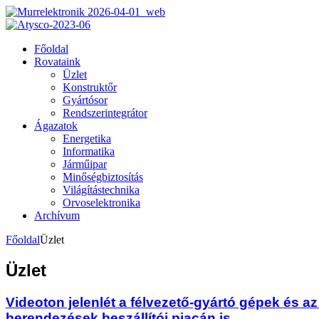
Főoldal
Rovataink
Üzlet
Konstruktőr
Gyártósor
Rendszerintegrátor
Ágazatok
Energetika
Informatika
Járműipar
Minőségbiztosítás
Világítástechnika
Orvoselektronika
Archívum
Főoldal
Üzlet
Üzlet
Videoton jelenlét a félvezető-gyártó gépek és az
berendezések beszállítói piacán is