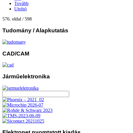
Tovább
Utolsó
576. oldal / 598
Tudomány
/ Alapkutatás
CAD/CAM
Járműelektronika
Elektronet
nyomtatott kiadás