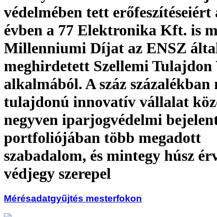
védelmében tett erőfeszítéseiért 
évben a 77 Elektronika Kft. is 
Millenniumi Díjat az ENSZ álta
meghirdetett Szellemi Tulajdon
alkalmából. A száz százalékban
tulajdonú innovatív vállalat köz
negyven iparjogvédelmi bejelenté
portfoliójában több megadott
szabadalom, és mintegy húsz ér
védjegy szerepel
Mérésadatgyűjtés mesterfokon