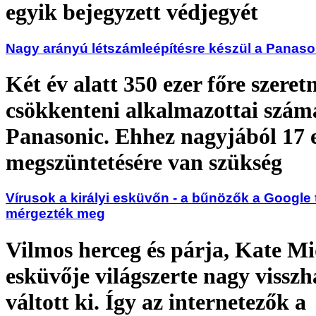
egyik bejegyzett védjegyét
Nagy arányú létszámleépítésre készül a Panaso
Két év alatt 350 ezer főre szeret
csökkenteni alkalmazottai szám
Panasonic. Ehhez nagyjából 17 e
megszüntetésére van szükség
Vírusok a királyi esküvőn - a bűnözők a Google t
mérgezték meg
Vilmos herceg és párja, Kate M
esküvője világszerte nagy vissz
váltott ki. Így az internetezők a