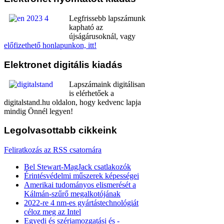
Legfrissebb lapszámunk
kapható az
újságárusoknál, vagy
előfizethető honlapunkon, itt!
Elektronet
digitális kiadás
Lapszámaink digitálisan
is elérhetőek a
digitalstand.hu oldalon, hogy kedvenc lapja
mindig Önnél legyen!
Legolvasottabb
cikkeink
Feliratkozás az RSS csatornára
Bel Stewart-MagJack csatlakozók
Érintésvédelmi műszerek képességei
Amerikai tudományos elismerését a
Kálmán-szűrő megalkotójának
2022-re 4 nm-es gyártástechnológiát
céloz meg az Intel
Egyedi és szériamozgatási és -