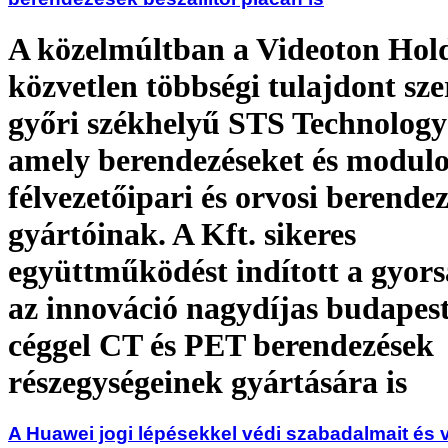
A közelmúltban a Videoton Hol
közvetlen többségi tulajdont sze
győri székhelyű STS Technology
amely berendezéseket és modulok
félvezetőipari és orvosi berende
gyártóinak. A Kft. sikeres
együttműködést indított a gyors
az innováció nagydíjas budapes
céggel CT és PET berendezések
részegységeinek gyártására is
A Huawei jogi lépésekkel védi szabadalmait és 