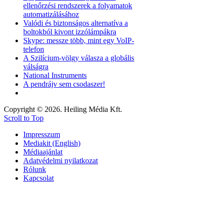
ellenőrzési rendszerek a folyamatok
automatizálásához
Valódi és biztonságos alternatíva a
boltokból kivont izzólámpákra
Skype: messze több, mint egy VoIP-
telefon
A Szilícium-völgy válasza a globális
válságra
National Instruments
A pendrájv sem csodaszer!
Copyright © 2026. Heiling Média Kft.
Scroll to Top
Impresszum
Mediakit (English)
Médiaajánlat
Adatvédelmi nyilatkozat
Rólunk
Kapcsolat