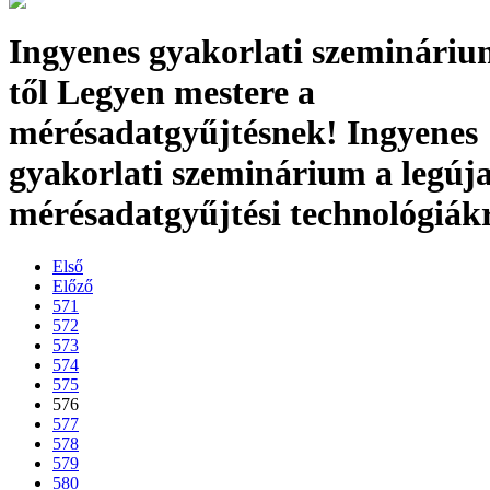
Ingyenes gyakorlati szemináriu
től Legyen mestere a
mérésadatgyűjtésnek! Ingyenes
gyakorlati szeminárium a legúj
mérésadatgyűjtési technológiák
Első
Előző
571
572
573
574
575
576
577
578
579
580