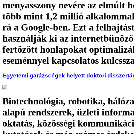
menyasszony nevére az elmúlt 
több mint 1,2 millió alkalommal
rá a Google-ben. Ezt a felhajtás
használják ki az internetbűnözők
fertőzött honlapokat optimalizá
eseménnyel kapcsolatos kulcssz
Egyetemi garázscégek helyett doktori disszertá
Biotechnológia, robotika, hálózat
alapú rendszerek, üzleti informa
oktatás, közösségi kommunikáci