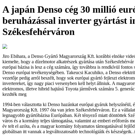
A japán Denso cég 30 millió eur
beruházással inverter gyártást i
Székesfehérváron
Jiro Ebihara, a Denso Gyártó Magyarország Kft. korábbi elnöke vid
kiemelte, hogy a dízelmotor alkatrészek gyártása után Székesfehérvár a
európai bázisa is lesz a cég számára, így továbbra is rendkívül fontos s
Denso európai tevékenységében. Takeucsi Kacuhiko, a Denso elektrif
vezetője pedig arról beszélt, hogy sok európai gyártó fejleszt elektr
invertereket, így nagy piaci versenyben kell helyt állniuk. A magyaro
elektromos, illetve hibrid hajtású Toyota járművek számára 5. generáci
kezdték meg
1994-ben választotta ki Denso hazánkat európai gyáruk helyszínéül, 
Magyarország Kft. 1997 óta van jelen Székesfehérváron. Ez a vállala
legnagyobb gyártóbázisa Európában. Két tényező miatt döntöttek Szék
város és a kormány teljes támogatása, valamint az emberi erőforrás m
év telt el azóta, és a magyar kormány folyamatos támogatásával fejlőd
globálisan itt vannak a legváltozatosabb technológiáik és készségeik.