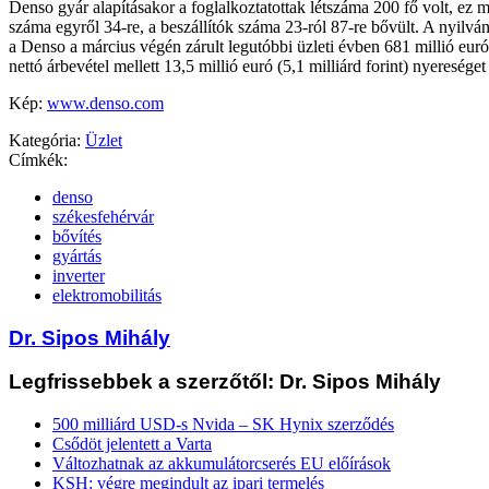
Denso gyár alapításakor a foglalkoztatottak létszáma 200 fő volt, ez 
száma egyről 34-re, a beszállítók száma 23-ról 87-re bővült. A nyilvá
a Denso a március végén zárult legutóbbi üzleti évben 681 millió euró 
nettó árbevétel mellett 13,5 millió euró (5,1 milliárd forint) nyereséget 
Kép:
www.denso.com
Kategória:
Üzlet
Címkék:
denso
székesfehérvár
bővítés
gyártás
inverter
elektromobilitás
Dr. Sipos Mihály
Legfrissebbek a szerzőtől: Dr. Sipos Mihály
500 milliárd USD-s Nvida – SK Hynix szerződés
Csődöt jelentett a Varta
Változhatnak az akkumulátorcserés EU előírások
KSH: végre megindult az ipari termelés