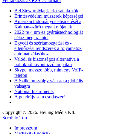
Feliratkozás az RSS csatornára
Bel Stewart-MagJack csatlakozók
Érintésvédelmi műszerek képességei
Amerikai tudományos elismerését a
Kálmán-szűrő megalkotójának
2022-re 4 nm-es gyártástechnológiát
céloz meg az Intel
Egyedi és szériamozgatási és -
ellenőrzési rendszerek a folyamatok
automatizálásához
Valódi és biztonságos alternatíva a
boltokból kivont izzólámpákra
Skype: messze több, mint egy VoIP-
telefon
A Szilícium-völgy válasza a globális
válságra
National Instruments
A pendrájv sem csodaszer!
Copyright © 2026. Heiling Média Kft.
Scroll to Top
Impresszum
Mediakit (English)