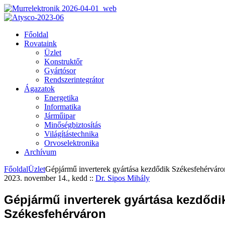
Főoldal
Rovataink
Üzlet
Konstruktőr
Gyártósor
Rendszerintegrátor
Ágazatok
Energetika
Informatika
Járműipar
Minőségbiztosítás
Világítástechnika
Orvoselektronika
Archívum
Főoldal
Üzlet
Gépjármű inverterek gyártása kezdődik Székesfehérváro
2023. november 14., kedd
::
Dr. Sipos Mihály
Gépjármű inverterek gyártása kezdődi
Székesfehérváron