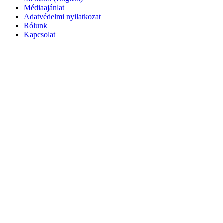
Médiaajánlat
Adatvédelmi nyilatkozat
Rólunk
Kapcsolat