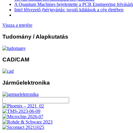
A Quantum Machines bejelentette a PCB Engineering felvásárl
Intel félvezető (bér)gyártás: javuló kilátások a cég életében
Vissza a tetejére
Tudomány
/ Alapkutatás
CAD/CAM
Járműelektronika