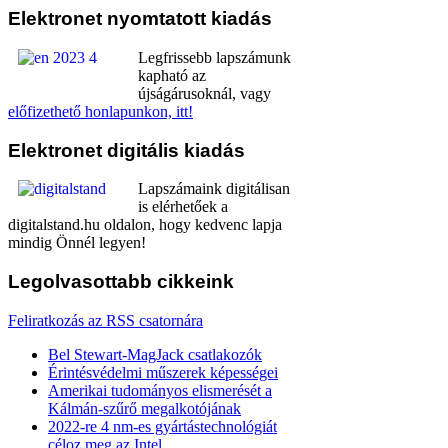
Elektronet
nyomtatott kiadás
Legfrissebb lapszámunk
kapható az
újságárusoknál, vagy
előfizethető honlapunkon, itt!
Elektronet
digitális kiadás
Lapszámaink digitálisan
is elérhetőek a
digitalstand.hu oldalon, hogy kedvenc lapja
mindig Önnél legyen!
Legolvasottabb
cikkeink
Feliratkozás az RSS csatornára
Bel Stewart-MagJack csatlakozók
Érintésvédelmi műszerek képességei
Amerikai tudományos elismerését a
Kálmán-szűrő megalkotójának
2022-re 4 nm-es gyártástechnológiát
céloz meg az Intel