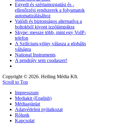
Egyedi és szériamozgatási és -
ellenőrzési rendszerek a folyamatok
automatizálásához
Valódi és biztonságos alternatíva a
boltokból kivont izzólámpákra
Skype: messze több, mint egy VoIP-
telefon
A Szilícium-völgy válasza a globális
válságra
National Instruments
A pendrájv sem csodaszer!
Copyright © 2026. Heiling Média Kft.
Scroll to Top
Impresszum
Mediakit (English)
Médiaajánlat
Adatvédelmi nyilatkozat
Rólunk
Kapcsolat