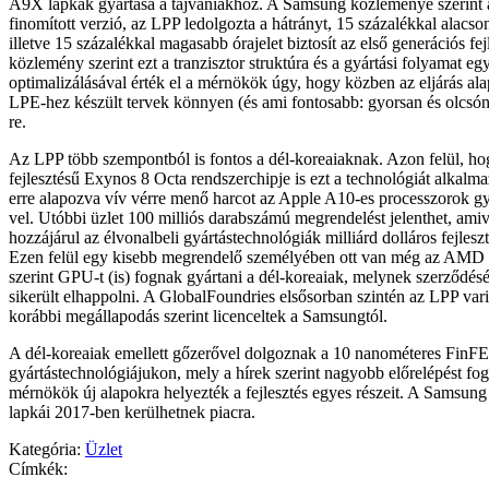
A9X lapkák gyártása a tajvaniakhoz. A Samsung közleménye szerint a
finomított verzió, az LPP ledolgozta a hátrányt, 15 százalékkal alacs
illetve 15 százalékkal magasabb órajelet biztosít az első generációs fe
közlemény szerint ezt a tranzisztor struktúra és a gyártási folyamat eg
optimalizálásával érték el a mérnökök úgy, hogy közben az eljárás ala
LPE-hez készült tervek könnyen (és ami fontosabb: gyorsan és olcsó
re.
Az LPP több szempontból is fontos a dél-koreaiaknak. Azon felül, ho
fejlesztésű Exynos 8 Octa rendszerchipje is ezt a technológiát alkalma
erre alapozva vív vérre menő harcot az Apple A10-es processzorok g
vel. Utóbbi üzlet 100 milliós darabszámú megrendelést jelenthet, am
hozzájárul az élvonalbeli gyártástechnológiák milliárd dolláros fejleszt
Ezen felül egy kisebb megrendelő személyében ott van még az AMD i
szerint GPU-t (is) fognak gyártani a dél-koreaiak, melynek szerződé
sikerült elhappolni. A GlobalFoundries elsősorban szintén az LPP variá
korábbi megállapodás szerint licenceltek a Samsungtól.
A dél-koreaiak emellett gőzerővel dolgoznak a 10 nanométeres FinF
gyártástechnológiájukon, mely a hírek szerint nagyobb előrelépést fog
mérnökök új alapokra helyezték a fejlesztés egyes részeit. A Samsun
lapkái 2017-ben kerülhetnek piacra.
Kategória:
Üzlet
Címkék: