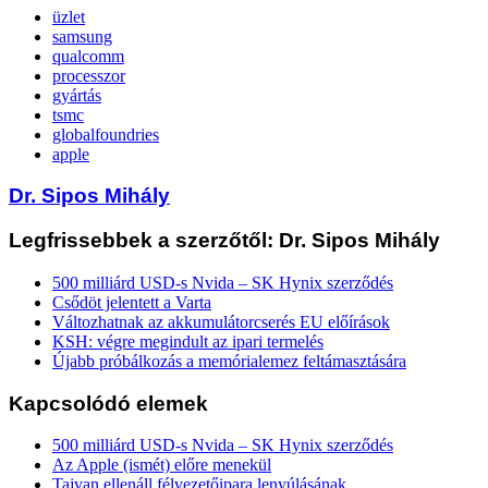
üzlet
samsung
qualcomm
processzor
gyártás
tsmc
globalfoundries
apple
Dr. Sipos Mihály
Legfrissebbek a szerzőtől: Dr. Sipos Mihály
500 milliárd USD-s Nvida – SK Hynix szerződés
Csődöt jelentett a Varta
Változhatnak az akkumulátorcserés EU előírások
KSH: végre megindult az ipari termelés
Újabb próbálkozás a memórialemez feltámasztására
Kapcsolódó elemek
500 milliárd USD-s Nvida – SK Hynix szerződés
Az Apple (ismét) előre menekül
Tajvan ellenáll félvezetőipara lenyúlásának