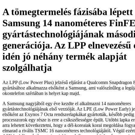
A tömegtermelés fázisába lépett
Samsung 14 nanométeres FinF
gyártástechnológiájának másod
generációja. Az LPP elnevezésű 
idén jó néhány termék alapját
szolgálhatja
Az LPP (Low Power Plus) jelzésű eljárást a Qualcomm Snapdragon 
gyártásához alkalmazza elsőként a Samsung, ami valószínűleg a legú
okostelefon szériában is helyet kap majd.
A Samsung nagyjából egy éve kezdte el alkalmazni 14 nanométeres
gyártástechnológiájának első verzióját. Az LPE (Low Power Early) jel
elsőként az Exynos 7 Octa rendszerlapkákat gyártották, később pedig
processzorok egy része is erre a csíkszélességre épült. Utóbbi lapka 
arra lehetett következtetni, hogy a dél-koreaiak korai megoldása fogya
elmarad a rivális TSMC 16 nanométeres technológiájától. Végül ezért 