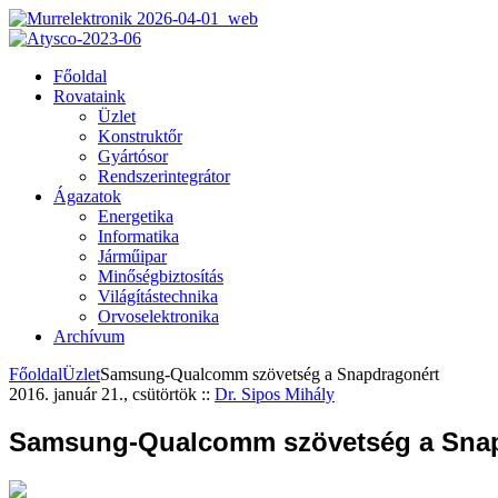
Főoldal
Rovataink
Üzlet
Konstruktőr
Gyártósor
Rendszerintegrátor
Ágazatok
Energetika
Informatika
Járműipar
Minőségbiztosítás
Világítástechnika
Orvoselektronika
Archívum
Főoldal
Üzlet
Samsung-Qualcomm szövetség a Snapdragonért
2016. január 21., csütörtök
::
Dr. Sipos Mihály
Samsung-Qualcomm szövetség a Snap