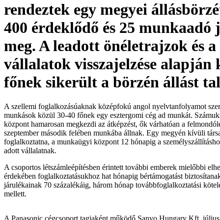
rendeztek egy megyei állásbörzé
400 érdeklődő és 25 munkaadó j
meg. A leadott önéletrajzok és a
vállalatok visszajelzése alapján 
főnek sikerült a börzén állást ta
A szellemi foglalkozásúaknak középfokú angol nyelvtanfolyamot szerv
munkások közül 30-40 főnek egy esztergomi cég ad munkát. Számuk
központ hamarosan megkezdi az átképzést, ők várhatóan a felmondóle
szeptember második felében munkába állnak. Egy megyén kívüli társa
foglalkoztatna, a munkaügyi központ 12 hónapig a személyszállításho
adott vállalatnak.
A csoportos létszámleépítésben érintett további emberek mielőbbi elh
érdekében foglalkoztatásukhoz hat hónapig bértámogatást biztosítana
járulékainak 70 százalékáig, három hónap továbbfoglalkoztatási kötele
mellett.
A Panasonic cégcsoport tagjaként működő Sanyo Hungary Kft. július e