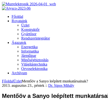
Főoldal
Rovataink
Üzlet
Konstruktőr
Gyártósor
Rendszerintegrátor
Ágazatok
Energetika
Informatika
Járműipar
Minőségbiztosítás
Világítástechnika
Orvoselektronika
Archívum
Főoldal
Üzlet
Mentőöv a Sanyo leépített munkatársainak?
2013. augusztus 23., péntek
::
Dr. Sipos Mihály
Mentőöv a Sanyo leépített munkatársa