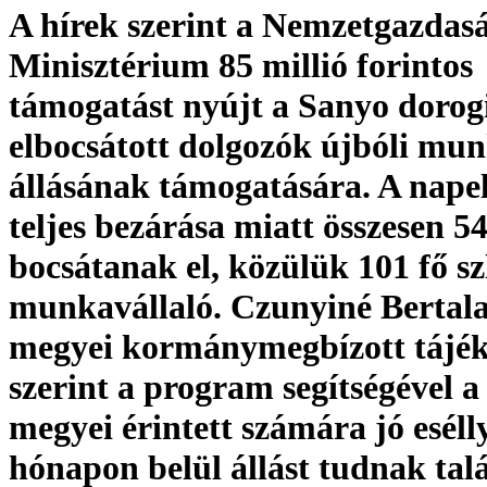
A hírek szerint a Nemzetgazdas
Minisztérium 85 millió forintos
támogatást nyújt a Sanyo dorog
elbocsátott dolgozók újbóli mu
állásának támogatására. A nap
teljes bezárása miatt összesen 5
bocsátanak el, közülük 101 fő sz
munkavállaló. Czunyiné Bertala
megyei kormánymegbízott tájék
szerint a program segítségével a
megyei érintett számára jó esélly
hónapon belül állást tudnak tal