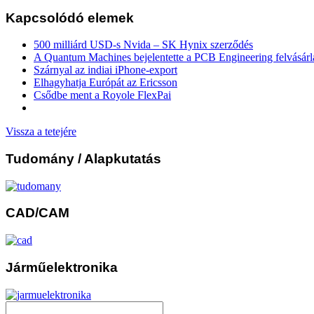
Kapcsolódó elemek
500 milliárd USD-s Nvida – SK Hynix szerződés
A Quantum Machines bejelentette a PCB Engineering felvásárl
Szárnyal az indiai iPhone-export
Elhagyhatja Európát az Ericsson
Csődbe ment a Royole FlexPai
Vissza a tetejére
Tudomány
/ Alapkutatás
CAD/CAM
Járműelektronika