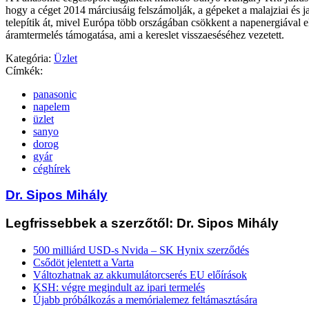
hogy a céget 2014 márciusáig felszámolják, a gépeket a malajziai és 
telepítik át, mivel Európa több országában csökkent a napenergiával el
áramtermelés támogatása, ami a kereslet visszaeséséhez vezetett.
Kategória:
Üzlet
Címkék:
panasonic
napelem
üzlet
sanyo
dorog
gyár
céghírek
Dr. Sipos Mihály
Legfrissebbek a szerzőtől: Dr. Sipos Mihály
500 milliárd USD-s Nvida – SK Hynix szerződés
Csődöt jelentett a Varta
Változhatnak az akkumulátorcserés EU előírások
KSH: végre megindult az ipari termelés
Újabb próbálkozás a memórialemez feltámasztására