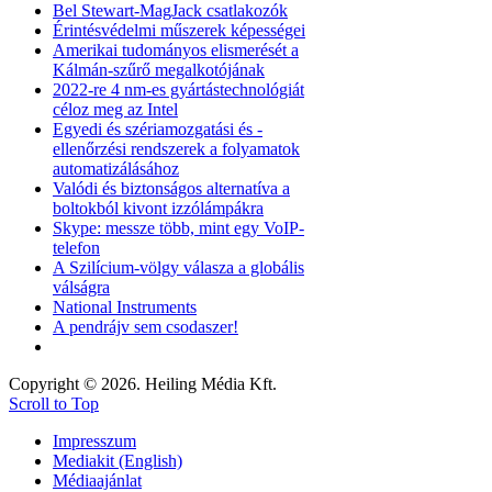
Bel Stewart-MagJack csatlakozók
Érintésvédelmi műszerek képességei
Amerikai tudományos elismerését a
Kálmán-szűrő megalkotójának
2022-re 4 nm-es gyártástechnológiát
céloz meg az Intel
Egyedi és szériamozgatási és -
ellenőrzési rendszerek a folyamatok
automatizálásához
Valódi és biztonságos alternatíva a
boltokból kivont izzólámpákra
Skype: messze több, mint egy VoIP-
telefon
A Szilícium-völgy válasza a globális
válságra
National Instruments
A pendrájv sem csodaszer!
Copyright © 2026. Heiling Média Kft.
Scroll to Top
Impresszum
Mediakit (English)
Médiaajánlat