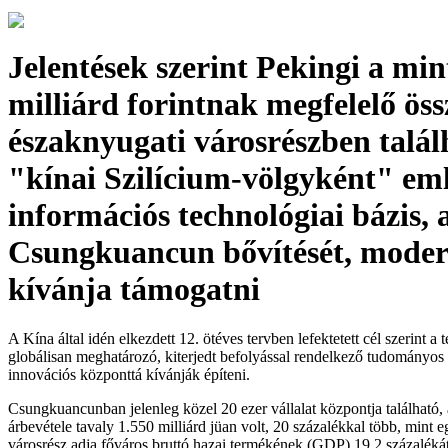
Jelentések szerint Pekingi a min
milliárd forintnak megfelelő öss
északnyugati városrészben talál
"kínai Szilícium-völgyként" eml
információs technológiai bázis, 
Csungkuancun bővítését, moder
kívánja támogatni
A Kína által idén elkezdett 12. ötéves tervben lefektetett cél szerint a t
globálisan meghatározó, kiterjedt befolyással rendelkező tudományos 
innovációs központtá kívánják építeni.
Csungkuancunban jelenleg közel 20 ezer vállalat központja található,
árbevétele tavaly 1.550 milliárd jüan volt, 20 százalékkal több, mint 
városrész adja főváros bruttó hazai termékének (GDP) 19,2 százalékát