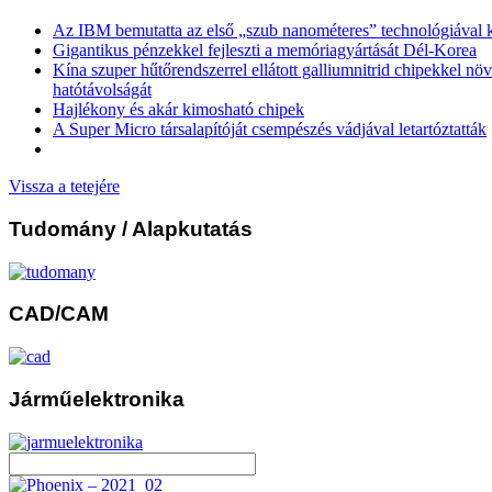
Az IBM bemutatta az első „szub nanométeres” technológiával k
Gigantikus pénzekkel fejleszti a memóriagyártását Dél-Korea
Kína szuper hűtőrendszerrel ellátott galliumnitrid chipekkel nö
hatótávolságát
Hajlékony és akár kimosható chipek
A Super Micro társalapítóját csempészés vádjával letartóztatták
Vissza a tetejére
Tudomány
/ Alapkutatás
CAD/CAM
Járműelektronika