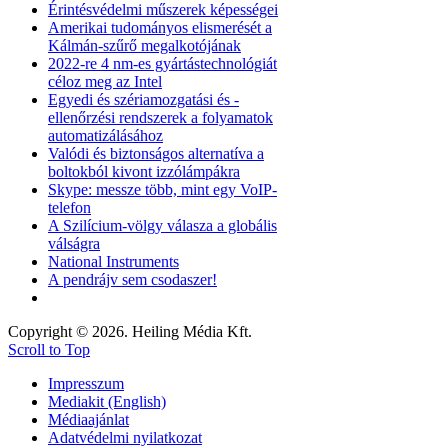
Érintésvédelmi műszerek képességei
Amerikai tudományos elismerését a
Kálmán-szűrő megalkotójának
2022-re 4 nm-es gyártástechnológiát
céloz meg az Intel
Egyedi és szériamozgatási és -
ellenőrzési rendszerek a folyamatok
automatizálásához
Valódi és biztonságos alternatíva a
boltokból kivont izzólámpákra
Skype: messze több, mint egy VoIP-
telefon
A Szilícium-völgy válasza a globális
válságra
National Instruments
A pendrájv sem csodaszer!
Copyright © 2026. Heiling Média Kft.
Scroll to Top
Impresszum
Mediakit (English)
Médiaajánlat
Adatvédelmi nyilatkozat