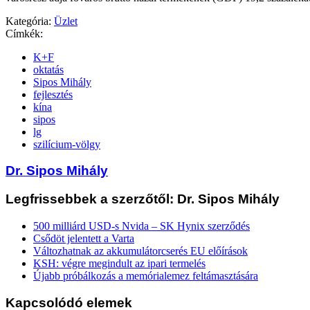
Kategória:
Üzlet
Címkék:
K+F
oktatás
Sipos Mihály
fejlesztés
kína
sipos
lg
szilícium-völgy
Dr. Sipos Mihály
Legfrissebbek a szerzőtől: Dr. Sipos Mihály
500 milliárd USD-s Nvida – SK Hynix szerződés
Csődöt jelentett a Varta
Változhatnak az akkumulátorcserés EU előírások
KSH: végre megindult az ipari termelés
Újabb próbálkozás a memórialemez feltámasztására
Kapcsolódó elemek