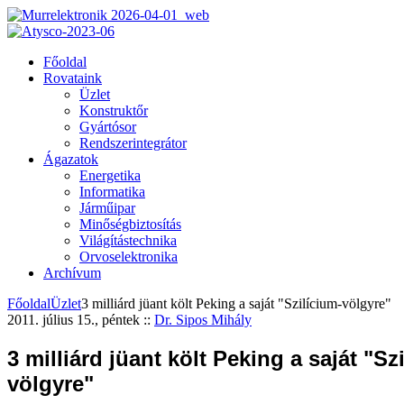
Főoldal
Rovataink
Üzlet
Konstruktőr
Gyártósor
Rendszerintegrátor
Ágazatok
Energetika
Informatika
Járműipar
Minőségbiztosítás
Világítástechnika
Orvoselektronika
Archívum
Főoldal
Üzlet
3 milliárd jüant költ Peking a saját "Szilícium-völgyre"
2011. július 15., péntek
::
Dr. Sipos Mihály
3 milliárd jüant költ Peking a saját "Sz
völgyre"