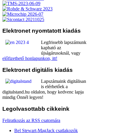
Elektronet
nyomtatott kiadás
Legfrissebb lapszámunk
kapható az
újságárusoknál, vagy
előfizethető honlapunkon, itt!
Elektronet
digitális kiadás
Lapszámaink digitálisan
is elérhetőek a
digitalstand.hu oldalon, hogy kedvenc lapja
mindig Önnél legyen!
Legolvasottabb
cikkeink
Feliratkozás az RSS csatornára
Bel Stewart-MagJack csatlakozók