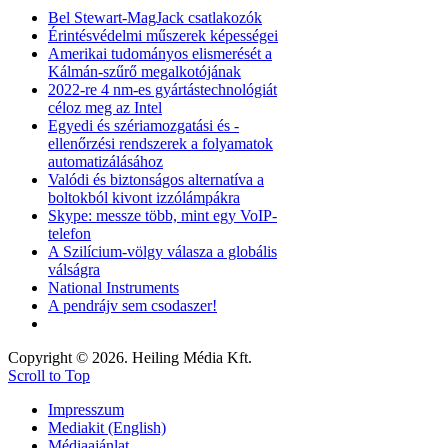
Bel Stewart-MagJack csatlakozók
Érintésvédelmi műszerek képességei
Amerikai tudományos elismerését a
Kálmán-szűrő megalkotójának
2022-re 4 nm-es gyártástechnológiát
céloz meg az Intel
Egyedi és szériamozgatási és -
ellenőrzési rendszerek a folyamatok
automatizálásához
Valódi és biztonságos alternatíva a
boltokból kivont izzólámpákra
Skype: messze több, mint egy VoIP-
telefon
A Szilícium-völgy válasza a globális
válságra
National Instruments
A pendrájv sem csodaszer!
Copyright © 2026. Heiling Média Kft.
Scroll to Top
Impresszum
Mediakit (English)
Médiaajánlat