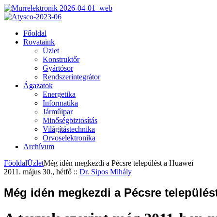
Főoldal
Rovataink
Üzlet
Konstruktőr
Gyártósor
Rendszerintegrátor
Ágazatok
Energetika
Informatika
Járműipar
Minőségbiztosítás
Világítástechnika
Orvoselektronika
Archívum
Főoldal
Üzlet
Még idén megkezdi a Pécsre települést a Huawei
2011. május 30., hétfő
::
Dr. Sipos Mihály
Még idén megkezdi a Pécsre település