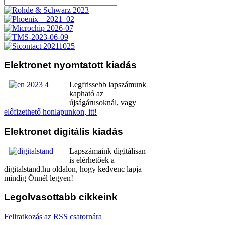
Elektronet
nyomtatott kiadás
Legfrissebb lapszámunk
kapható az
újságárusoknál, vagy
előfizethető honlapunkon, itt!
Elektronet
digitális kiadás
Lapszámaink digitálisan
is elérhetőek a
digitalstand.hu oldalon, hogy kedvenc lapja
mindig Önnél legyen!
Legolvasottabb
cikkeink
Feliratkozás az RSS csatornára