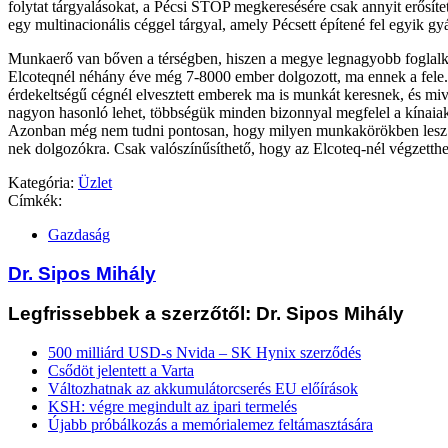
folytat tárgyalásokat, a Pécsi STOP megkeresésére csak annyit erősíte
egy multinacionális céggel tárgyal, amely Pécsett építené fel egyik gy
Munkaerő van bőven a térségben, hiszen a megye legnagyobb foglalko
Elcoteqnél néhány éve még 7-8000 ember dolgozott, ma ennek a fele. 
érdekeltségű cégnél elvesztett emberek ma is munkát keresnek, és mive
nagyon hasonló lehet, többségük minden bizonnyal megfelel a kínaiak
Azonban még nem tudni pontosan, hogy milyen munkakörökben lesz
nek dolgozókra. Csak valószínűsíthető, hogy az Elcoteq-nél végzetth
Kategória:
Üzlet
Címkék:
Gazdaság
Dr. Sipos Mihály
Legfrissebbek a szerzőtől: Dr. Sipos Mihály
500 milliárd USD-s Nvida – SK Hynix szerződés
Csődöt jelentett a Varta
Változhatnak az akkumulátorcserés EU előírások
KSH: végre megindult az ipari termelés
Újabb próbálkozás a memórialemez feltámasztására