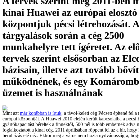
A tervek szerint még 2011-ben 
kínai Huawei az európai elosztó
központjuk pécsi létrehozását. A
tárgyalások során a cég 2500
munkahelyre tett ígéretet. Az el
tervek szerint elsősorban az Elc
bázisain, illetve azt tovább bőví
működnének, és egy Komáromb
üzemet is használnának
Mint azt
már korábban is írtuk
, a távol-keleti cég Pécsett építené fel
európai központját. A Huawei 2010 elején került kapcsolatba a pécsi 
gyártókapacitást béreltek a finnektől, 500-nél is több embernek adva 
foglalkoztatott a kínai cég. 2011 áprilisában röppent fel az a hír, hog
beruházás elé néz. Ekkor még a város nem hozta nyilvánosságra, hog