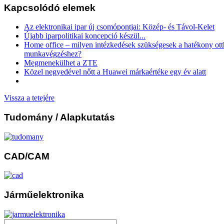
Kapcsolódó elemek
Az elektronikai ipar új csomópontjai: Közép- és Távol-Kelet
Újabb iparpolitikai koncepció készül...
Home office – milyen intézkedések szükségesek a hatékony ott
munkavégzéshez?
Megmenekülhet a ZTE
Közel negyedével nőtt a Huawei márkaértéke egy év alatt
Vissza a tetejére
Tudomány
/ Alapkutatás
CAD/CAM
Járműelektronika