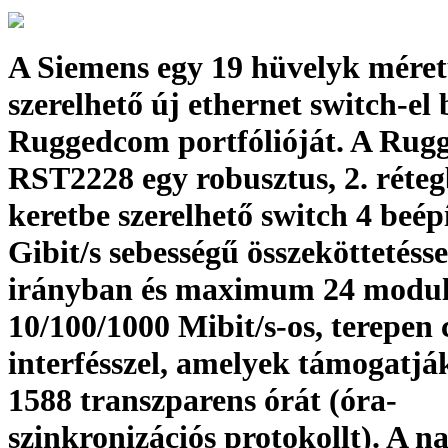
A Siemens egy 19 hüvelyk méret
szerelhető új ethernet switch-el 
Ruggedcom portfólióját. A Ru
RST2228 egy robusztus, 2. rétegb
keretbe szerelhető switch 4 beépí
Gibit/s sebességű összeköttetéssel
irányban és maximum 24 modul
10/100/1000 Mibit/s-os, terepen 
interfésszel, amelyek támogatj
1588 transzparens órát (óra-
szinkronizációs protokollt). A n