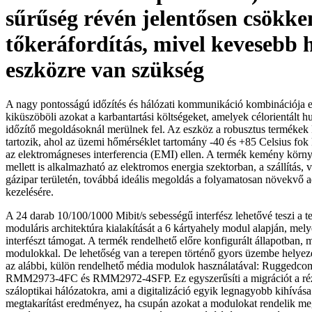
sűrűség révén jelentősen csökke
tőkeráfordítás, mivel kevesebb h
eszközre van szükség
A nagy pontosságú időzítés és hálózati kommunikáció kombinációja e
kiküszöböli azokat a karbantartási költségeket, amelyek célorientált h
időzítő megoldásoknál merülnek fel. Az eszköz a robusztus termékek 
tartozik, ahol az üzemi hőmérséklet tartomány -40 és +85 Celsius fok 
az elektromágneses interferencia (EMI) ellen. A termék kemény környe
mellett is alkalmazható az elektromos energia szektorban, a szállítás, v
gázipar területén, továbbá ideális megoldás a folyamatosan növekvő 
kezelésére.
A 24 darab 10/100/1000 Mibit/s sebességű interfész lehetővé teszi a t
moduláris architektúra kialakítását a 6 kártyahely modul alapján, me
interfészt támogat. A termék rendelhető előre konfigurált állapotban, má
modulokkal. De lehetőség van a terepen történő gyors üzembe helyezé
az alábbi, külön rendelhető média modulok használatával: Rugge
RMM2973-4FC és RMM2972-4SFP. Ez egyszerűsíti a migrációt a réz
száloptikai hálózatokra, ami a digitalizáció egyik legnagyobb kihívás
megtakarítást eredményez, ha csupán azokat a modulokat rendelik 