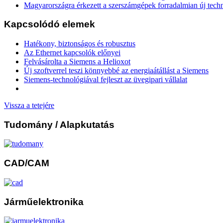
Magyarországra érkezett a szerszámgépek forradalmian új tech
Kapcsolódó elemek
Hatékony, biztonságos és robusztus
Az Ethernet kapcsolók előnyei
Felvásárolta a Siemens a Helioxot
Új szoftverrel teszi könnyebbé az energiaátállást a Siemens
Siemens-technológiával fejleszt az üvegipari vállalat
Vissza a tetejére
Tudomány
/ Alapkutatás
CAD/CAM
Járműelektronika