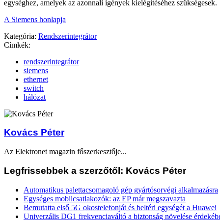
egységhez, amelyek az azonnali igények kielégítéséhez szükségesek.
A Siemens honlapja
Kategória:
Rendszerintegrátor
Címkék:
rendszerintegrátor
siemens
ethernet
switch
hálózat
Kovács Péter
Az Elektronet magazin főszerkesztője...
Legfrissebbek a szerzőtől: Kovács Péter
Automatikus palettacsomagoló gép gyártósorvégi alkalmazásra
Egységes mobilcsatlakozók: az EP már megszavazta
Bemutatta első 5G okostelefonját és beltéri egységét a Huawei
Univerzális DG1 frekvenciaváltó a biztonság növelése érdekéb