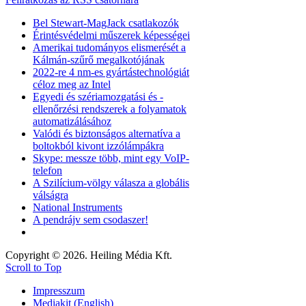
Bel Stewart-MagJack csatlakozók
Érintésvédelmi műszerek képességei
Amerikai tudományos elismerését a
Kálmán-szűrő megalkotójának
2022-re 4 nm-es gyártástechnológiát
céloz meg az Intel
Egyedi és szériamozgatási és -
ellenőrzési rendszerek a folyamatok
automatizálásához
Valódi és biztonságos alternatíva a
boltokból kivont izzólámpákra
Skype: messze több, mint egy VoIP-
telefon
A Szilícium-völgy válasza a globális
válságra
National Instruments
A pendrájv sem csodaszer!
Copyright © 2026. Heiling Média Kft.
Scroll to Top
Impresszum
Mediakit (English)