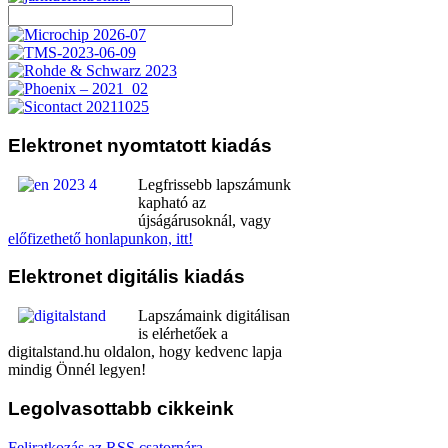
Elektronet
nyomtatott kiadás
Legfrissebb lapszámunk
kapható az
újságárusoknál, vagy
előfizethető honlapunkon, itt!
Elektronet
digitális kiadás
Lapszámaink digitálisan
is elérhetőek a
digitalstand.hu oldalon, hogy kedvenc lapja
mindig Önnél legyen!
Legolvasottabb
cikkeink
Feliratkozás az RSS csatornára