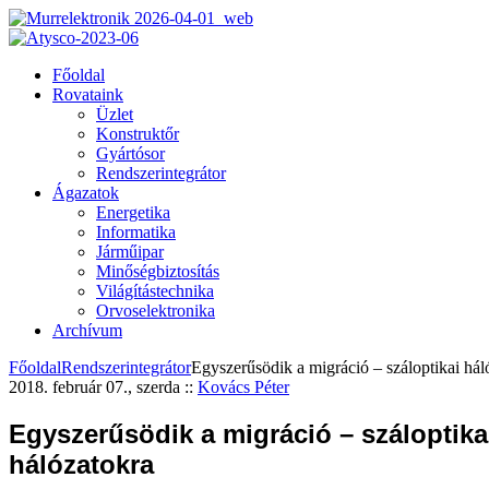
Főoldal
Rovataink
Üzlet
Konstruktőr
Gyártósor
Rendszerintegrátor
Ágazatok
Energetika
Informatika
Járműipar
Minőségbiztosítás
Világítástechnika
Orvoselektronika
Archívum
Főoldal
Rendszerintegrátor
Egyszerűsödik a migráció – száloptikai hál
2018. február 07., szerda
::
Kovács Péter
Egyszerűsödik a migráció – száloptika
hálózatokra