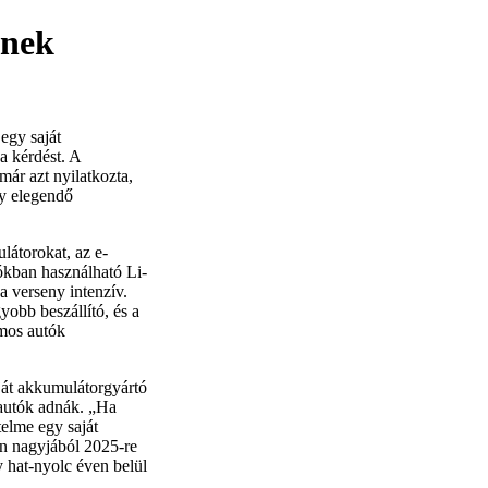
nnek
egy saját
a kérdést. A
ár azt nyilatkozta,
gy elegendő
látorokat, az e-
kban használható Li-
a verseny intenzív.
obb beszállító, és a
omos autók
ját akkumulátorgyártó
 autók adnák. „Ha
telme egy saját
n nagyjából 2025-re
y hat-nyolc éven belül