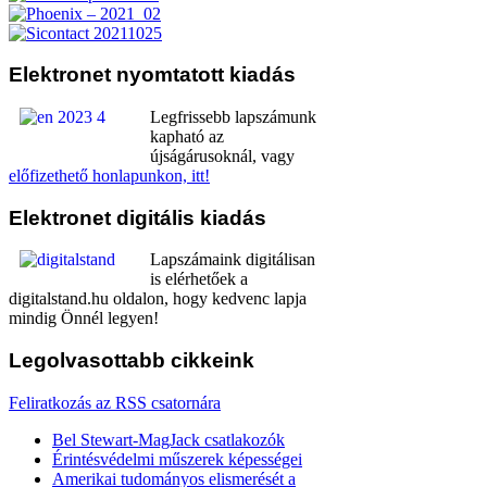
Elektronet
nyomtatott kiadás
Legfrissebb lapszámunk
kapható az
újságárusoknál, vagy
előfizethető honlapunkon, itt!
Elektronet
digitális kiadás
Lapszámaink digitálisan
is elérhetőek a
digitalstand.hu oldalon, hogy kedvenc lapja
mindig Önnél legyen!
Legolvasottabb
cikkeink
Feliratkozás az RSS csatornára
Bel Stewart-MagJack csatlakozók
Érintésvédelmi műszerek képességei
Amerikai tudományos elismerését a