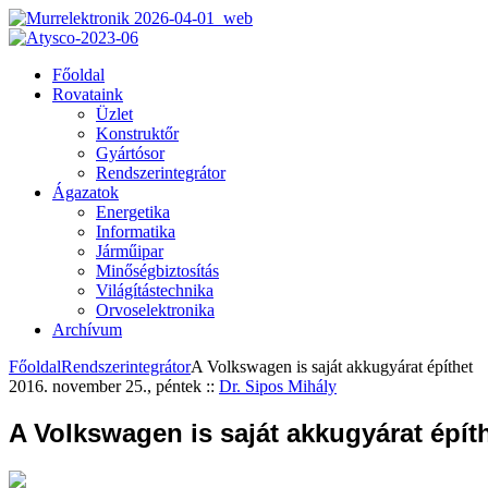
Főoldal
Rovataink
Üzlet
Konstruktőr
Gyártósor
Rendszerintegrátor
Ágazatok
Energetika
Informatika
Járműipar
Minőségbiztosítás
Világítástechnika
Orvoselektronika
Archívum
Főoldal
Rendszerintegrátor
A Volkswagen is saját akkugyárat építhet
2016. november 25., péntek
::
Dr. Sipos Mihály
A Volkswagen is saját akkugyárat épít