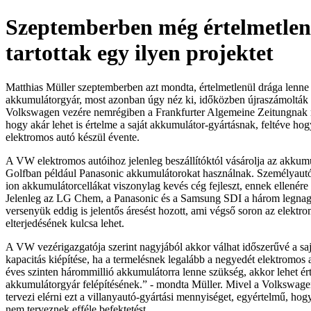
Szeptemberben még értelmetle
tartottak egy ilyen projektet
Matthias Müller szeptemberben azt mondta, értelmetlenül drága lenne 
akkumulátorgyár, most azonban úgy néz ki, időközben újraszámolták 
Volkswagen vezére nemrégiben a Frankfurter Algemeine Zeitungnak m
hogy akár lehet is értelme a saját akkumulátor-gyártásnak, feltéve ho
elektromos autó készül évente.
A VW elektromos autóihoz jelenleg beszállítóktól vásárolja az akkumu
Golfban például Panasonic akkumulátorokat használnak. Személyautó
ion akkumulátorcellákat viszonylag kevés cég fejleszt, ennek ellenére 
Jelenleg az LG Chem, a Panasonic és a Samsung SDI a három legnagy
versenyük eddig is jelentős áresést hozott, ami végső soron az elektr
elterjedésének kulcsa lehet.
A VW vezérigazgatója szerint nagyjából akkor válhat időszerűvé a sa
kapacitás kiépítése, ha a termelésnek legalább a negyedét elektromos
éves szinten hárommillió akkumulátorra lenne szükség, akkor lehet ér
akkumulátorgyár felépítésének.” - mondta Müller. Mivel a Volkswage
tervezi elérni ezt a villanyautó-gyártási mennyiséget, egyértelmű, hog
nem terveznek efféle befektetést.