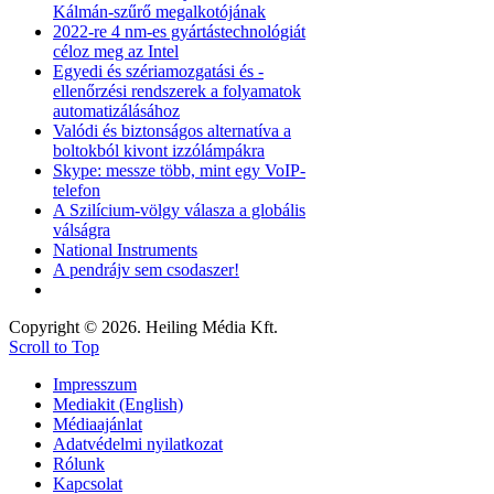
Kálmán-szűrő megalkotójának
2022-re 4 nm-es gyártástechnológiát
céloz meg az Intel
Egyedi és szériamozgatási és -
ellenőrzési rendszerek a folyamatok
automatizálásához
Valódi és biztonságos alternatíva a
boltokból kivont izzólámpákra
Skype: messze több, mint egy VoIP-
telefon
A Szilícium-völgy válasza a globális
válságra
National Instruments
A pendrájv sem csodaszer!
Copyright © 2026. Heiling Média Kft.
Scroll to Top
Impresszum
Mediakit (English)
Médiaajánlat
Adatvédelmi nyilatkozat
Rólunk
Kapcsolat