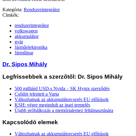
Kategória:
Rendszerintegrátor
Címkék:
rendszerintegrátor
volkswagen
akkumulátor
gyár
Járműelektronika
Járműipar
Dr. Sipos Mihály
Legfrissebbek a szerzőtől: Dr. Sipos Mihály
500 milliárd USD-s Nvida – SK Hynix szerződés
Csődöt jelentett a Varta
Változhatnak az akkumulátorcserés EU előírások
KSH: végre megindult az ipari termelés
Újabb próbálkozás a memórialemez feltámasztására
Kapcsolódó elemek
Változhatnak az akkumulátorcserés EU előírások