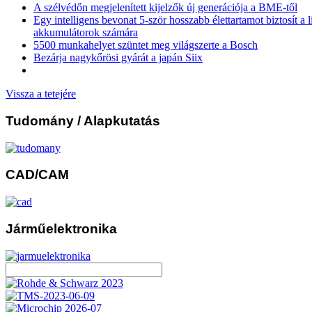
A szélvédőn megjelenített kijelzők új generációja a BME-től
Egy intelligens bevonat 5-ször hosszabb élettartamot biztosít a 
akkumulátorok számára
5500 munkahelyet szüntet meg világszerte a Bosch
Bezárja nagykőrösi gyárát a japán Siix
Vissza a tetejére
Tudomány
/ Alapkutatás
CAD/CAM
Járműelektronika