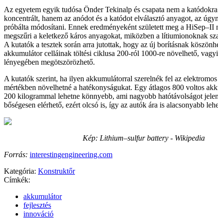
Az egyetem egyik tudósa Önder Tekinalp és csapata nem a katódokra é
koncentrált, hanem az anódot és a katódot elválasztó anyagot, az úgyn
próbálta módosítani. Ennek eredményeként született meg a HiSep–II
megszűri a keletkező káros anyagokat, miközben a lítiumionoknak szab
A kutatók a tesztek során arra jutottak, hogy az új borításnak köszönh
akkumulátor celláinak töltési ciklusa 200-ról 1000-re növelhető, vagyi
lényegében megötszörözhető.
A kutatók szerint, ha ilyen akkumulátorral szerelnék fel az elektromos 
mértékben növelhetné a hatékonyságukat. Egy átlagos 800 voltos ak
200 kilogrammal lehetne könnyebb, ami nagyobb hatótávolságot jelen
bőségesen elérhető, ezért olcsó is, így az autók ára is alacsonyabb lehe
Kép: Lithium–sulfur battery - Wikipedia
Forrás:
interestingengineering.com
Kategória:
Konstruktőr
Címkék:
akkumulátor
fejlesztés
innováció