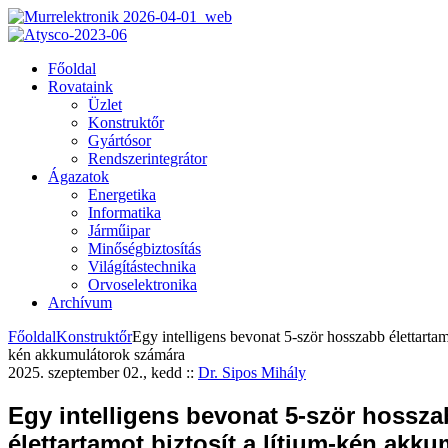
Főoldal
Rovataink
Üzlet
Konstruktőr
Gyártósor
Rendszerintegrátor
Ágazatok
Energetika
Informatika
Járműipar
Minőségbiztosítás
Világítástechnika
Orvoselektronika
Archívum
Főoldal
Konstruktőr
Egy intelligens bevonat 5-ször hosszabb élettartamo
kén akkumulátorok számára
2025. szeptember 02., kedd
::
Dr. Sipos Mihály
Egy intelligens bevonat 5-ször hossz
élettartamot biztosít a lítium-kén akk