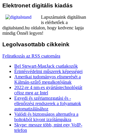
Elektronet
digitális kiadás
Lapszámaink digitálisan
is elérhetőek a
digitalstand.hu oldalon, hogy kedvenc lapja
mindig Önnél legyen!
Legolvasottabb
cikkeink
Feliratkozás az RSS csatornára
Bel Stewart-MagJack csatlakozók
Érintésvédelmi műszerek képességei
Amerikai tudományos elismerését a
Kálmán-szűrő megalkotójának
2022-re 4 nm-es gyártástechnológiát
céloz meg az Intel
Egyedi és szériamozgatási és -
ellenőrzési rendszerek a folyamatok
automatizálásához
Valódi és biztonságos alternatíva a
boltokból kivont izzólámpákra
Skype: messze több, mint egy VoIP-
telefon