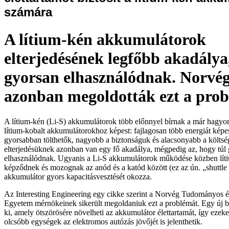
számára
A lítium-kén akkumulátorok
elterjedésének legfőbb akadálya
gyorsan elhasználódnak. Norvé
azonban megoldották ezt a prob
A lítium-kén (Li-S) akkumulátorok több előnnyel bírnak a már hag
lítium-kobalt akkumulátorokhoz képest: fajlagosan több energiát képes
gyorsabban tölthetők, nagyobb a biztonságuk és alacsonyabb a költs
elterjedésüknek azonban van egy fő akadálya, mégpedig az, hogy túl
elhasználódnak. Ugyanis a Li-S akkumulátorok működése közben líti
képződnek és mozognak az anód és a katód között (ez az ún. „shuttle 
akkumulátor gyors kapacitásvesztését okozza.
Az Interesting Engineering egy cikke szerint a Norvég Tudományos é
Egyetem mérnökeinek sikerült megoldaniuk ezt a problémát. Egy új be
ki, amely ötszörösére növelheti az akkumulátor élettartamát, így ezek
olcsóbb egységek az elektromos autózás jövőjét is jelenthetik.