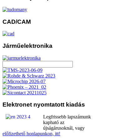
CAD/CAM
Járműelektronika
Elektronet
nyomtatott kiadás
Legfrissebb lapszámunk
kapható az
újságárusoknál, vagy
előfizethető honlapunkon, itt!