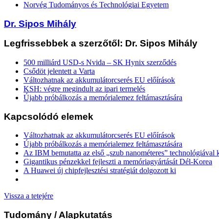
Norvég Tudományos és Technológiai Egyetem
Dr. Sipos Mihály
Legfrissebbek a szerzőtől: Dr. Sipos Mihály
500 milliárd USD-s Nvida – SK Hynix szerződés
Csődöt jelentett a Varta
Változhatnak az akkumulátorcserés EU előírások
KSH: végre megindult az ipari termelés
Újabb próbálkozás a memórialemez feltámasztására
Kapcsolódó elemek
Változhatnak az akkumulátorcserés EU előírások
Újabb próbálkozás a memórialemez feltámasztására
Az IBM bemutatta az első „szub nanométeres” technológiával k
Gigantikus pénzekkel fejleszti a memóriagyártását Dél-Korea
A Huawei új chipfejlesztési stratégiát dolgozott ki
Vissza a tetejére
Tudomány
/ Alapkutatás