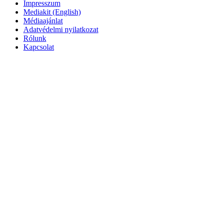
Impresszum
Mediakit (English)
Médiaajánlat
Adatvédelmi nyilatkozat
Rólunk
Kapcsolat