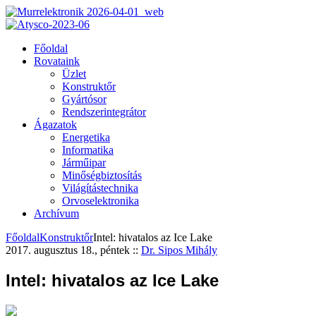
Főoldal
Rovataink
Üzlet
Konstruktőr
Gyártósor
Rendszerintegrátor
Ágazatok
Energetika
Informatika
Járműipar
Minőségbiztosítás
Világítástechnika
Orvoselektronika
Archívum
Főoldal
Konstruktőr
Intel: hivatalos az Ice Lake
2017. augusztus 18., péntek
::
Dr. Sipos Mihály
Intel: hivatalos az Ice Lake