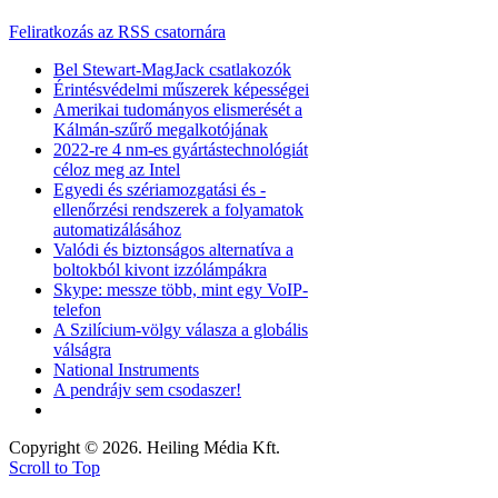
Feliratkozás az RSS csatornára
Bel Stewart-MagJack csatlakozók
Érintésvédelmi műszerek képességei
Amerikai tudományos elismerését a
Kálmán-szűrő megalkotójának
2022-re 4 nm-es gyártástechnológiát
céloz meg az Intel
Egyedi és szériamozgatási és -
ellenőrzési rendszerek a folyamatok
automatizálásához
Valódi és biztonságos alternatíva a
boltokból kivont izzólámpákra
Skype: messze több, mint egy VoIP-
telefon
A Szilícium-völgy válasza a globális
válságra
National Instruments
A pendrájv sem csodaszer!
Copyright © 2026. Heiling Média Kft.
Scroll to Top