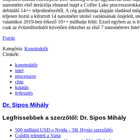
nanométer első iterációja elmarad majd a Coffee Lake processzorokk
debütáló 14++ teljesítményétől. A cég grafikonja alapján ráadásul mé
teljesen hozni a kiforrott 14 nanométer utolsó variánsának órajeleit, u
valamikor 2019-ben érkező 10++ múlhatja felül. Ezzel egyben az is bi
csak az évtizedfordulót követően érkezhet az első 7 nanométeres Intel
Forrás
Kategória:
Konstruktőr
Címkék:
konstruktőr
intel
processzor
chip
kutatás
fejlesztés
Dr. Sipos Mihály
Legfrissebbek a szerzőtől: Dr. Sipos Mihály
500 milliárd USD-s Nvida – SK Hynix szerződés
Csődöt jelentett a Varta