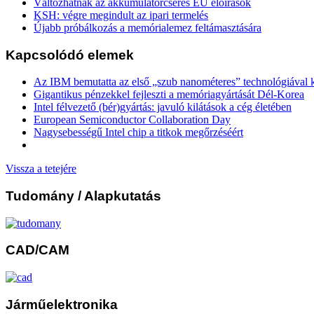
Változhatnak az akkumulátorcserés EU előírások
KSH: végre megindult az ipari termelés
Újabb próbálkozás a memórialemez feltámasztására
Kapcsolódó elemek
Az IBM bemutatta az első „szub nanométeres” technológiával k
Gigantikus pénzekkel fejleszti a memóriagyártását Dél-Korea
Intel félvezető (bér)gyártás: javuló kilátások a cég életében
European Semiconductor Collaboration Day
Nagysebességű Intel chip a titkok megőrzéséért
Vissza a tetejére
Tudomány
/ Alapkutatás
CAD/CAM
Járműelektronika