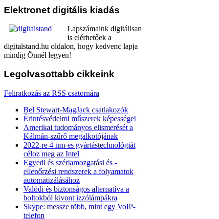
Elektronet
digitális kiadás
Lapszámaink digitálisan
is elérhetőek a
digitalstand.hu oldalon, hogy kedvenc lapja
mindig Önnél legyen!
Legolvasottabb
cikkeink
Feliratkozás az RSS csatornára
Bel Stewart-MagJack csatlakozók
Érintésvédelmi műszerek képességei
Amerikai tudományos elismerését a
Kálmán-szűrő megalkotójának
2022-re 4 nm-es gyártástechnológiát
céloz meg az Intel
Egyedi és szériamozgatási és -
ellenőrzési rendszerek a folyamatok
automatizálásához
Valódi és biztonságos alternatíva a
boltokból kivont izzólámpákra
Skype: messze több, mint egy VoIP-
telefon