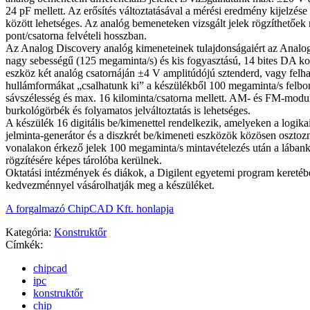
24 pF mellett. Az erősítés változtatásával a mérési eredmény kijelzése
között lehetséges. Az analóg bemeneteken vizsgált jelek rögzíthetőe
pont/csatorna felvételi hosszban.
Az Analog Discovery analóg kimeneteinek tulajdonságaiért az Ana
nagy sebességű (125 megaminta/s) és kis fogyasztású, 14 bites DA kon
eszköz két analóg csatornáján ±4 V amplitúdójú sztenderd, vagy felhas
hullámformákat „csalhatunk ki” a készülékből 100 megaminta/s felb
sávszélesség és max. 16 kilominta/csatorna mellett. AM- és FM-modu
burkológörbék és folyamatos jelváltoztatás is lehetséges.
A készülék 16 digitális be/kimenettel rendelkezik, amelyeken a logikai
jelminta-generátor és a diszkrét be/kimeneti eszközök közösen osztozn
vonalakon érkező jelek 100 megaminta/s mintavételezés után a lában
rögzítésére képes tárolóba kerülnek.
Oktatási intézmények és diákok, a Digilent egyetemi program keretébe
kedvezménnyel vásárolhatják meg a készüléket.
A forgalmazó ChipCAD Kft. honlapja
Kategória:
Konstruktőr
Címkék:
chipcad
ipc
konstruktőr
chip