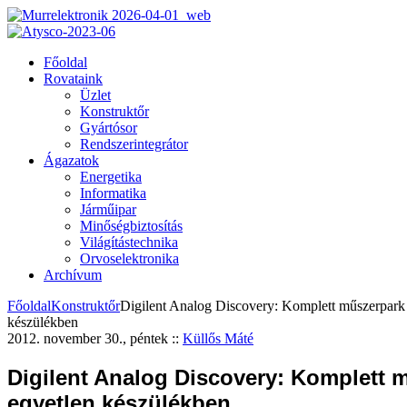
Főoldal
Rovataink
Üzlet
Konstruktőr
Gyártósor
Rendszerintegrátor
Ágazatok
Energetika
Informatika
Járműipar
Minőségbiztosítás
Világítástechnika
Orvoselektronika
Archívum
Főoldal
Konstruktőr
Digilent Analog Discovery: Komplett műszerpark
készülékben
2012. november 30., péntek
::
Küllős Máté
Digilent Analog Discovery: Komplett 
egyetlen készülékben