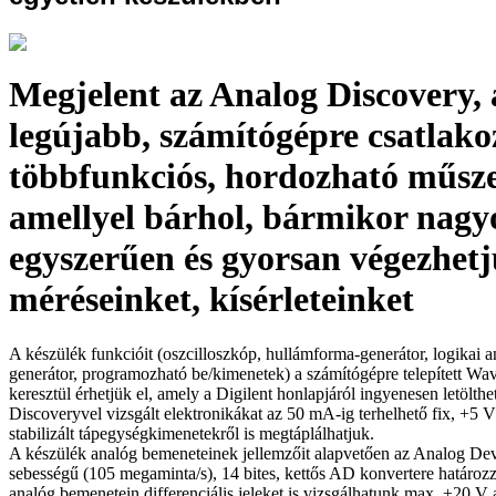
Megjelent az Analog Discovery, 
legújabb, számítógépre csatlako
többfunkciós, hordozható műsze
amellyel bárhol, bármikor nagy
egyszerűen és gyorsan végezhetj
méréseinket, kísérleteinket
A készülék funkcióit (oszcilloszkóp, hullámforma-generátor, logikai an
generátor, programozható be/kimenetek) a számítógépre telepített Wa
keresztül érhetjük el, amely a Digilent honlapjáról ingyenesen letölth
Discoveryvel vizsgált elektronikákat az 50 mA-ig terhelhető fix, +5
stabilizált tápegységkimenetekről is megtáplálhatjuk.
A készülék analóg bemeneteinek jellemzőit alapvetően az Analog D
sebességű (105 megaminta/s), 14 bites, kettős AD konvertere határo
analóg bemenetein differenciális jeleket is vizsgálhatunk max. ±20 V