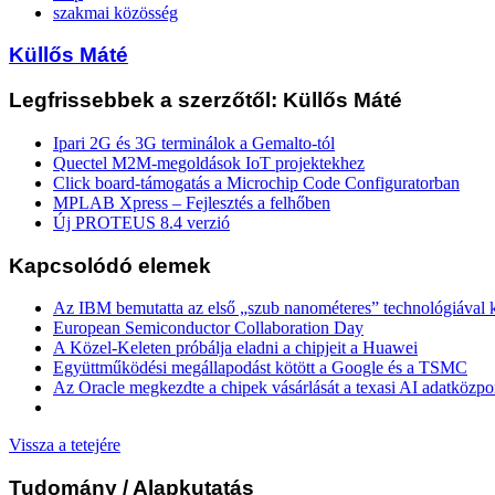
szakmai közösség
Küllős Máté
Legfrissebbek a szerzőtől: Küllős Máté
Ipari 2G és 3G terminálok a Gemalto-tól
Quectel M2M-megoldások IoT projektekhez
Click board-támogatás a Microchip Code Configuratorban
MPLAB Xpress – Fejlesztés a felhőben
Új PROTEUS 8.4 verzió
Kapcsolódó elemek
Az IBM bemutatta az első „szub nanométeres” technológiával k
European Semiconductor Collaboration Day
A Közel-Keleten próbálja eladni a chipjeit a Huawei
Együttműködési megállapodást kötött a Google és a TSMC
Az Oracle megkezdte a chipek vásárlását a texasi AI adatközpo
Vissza a tetejére
Tudomány
/ Alapkutatás