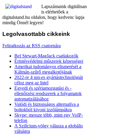
Lapszámaink digitálisan
is elérhetőek a
digitalstand.hu oldalon, hogy kedvenc lapja
mindig Önnél legyen!
Legolvasottabb
cikkeink
Feliratkozás az RSS csatornára
Bel Stewart-MagJack csatlakozók
Érintésvédelmi műszerek képességei
Amerikai tudományos elismerését a
Kálmán-szűrő megalkotójának
2022-re 4 nm-es gyártástechnológiát
céloz meg az Intel
Egyedi és szériamozgatási és -
ellenőrzési rendszerek a folyamatok
automatizálásához
Valódi és biztonságos alternatíva a
boltokból kivont izzólámpákra
Skype: messze több, mint egy VoIP-
telefon
A Szilícium-völgy válasza a globális
válságra