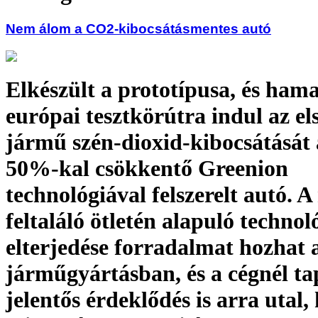
Nem álom a CO2-kibocsátásmentes autó
Elkészült a prototípusa, és ham
európai tesztkörútra indul az els
jármű szén-dioxid-kibocsátását
50%-kal csökkentő Greenion
technológiával felszerelt autó. 
feltaláló ötletén alapuló technol
elterjedése forradalmat hozhat 
járműgyártásban, és a cégnél ta
jelentős érdeklődés is arra utal,