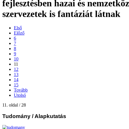
fejlesztésben hazai és nemzetköz
szervezetek is fantáziát látnak
Első
Előző
6
7
8
9
10
11
12
13
14
15
Tovább
Utolsó
11. oldal / 28
Tudomány
/ Alapkutatás