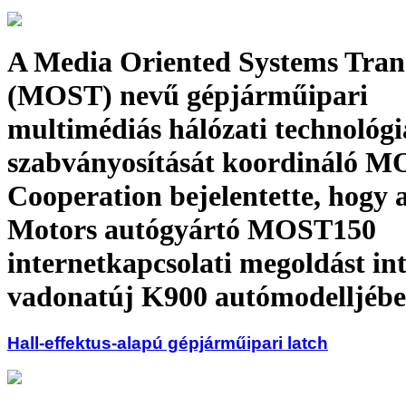
A Media Oriented Systems Tran
(MOST) nevű gépjárműipari
multimédiás hálózati technológi
szabványosítását koordináló 
Cooperation bejelentette, hogy 
Motors autógyártó MOST150
internetkapcsolati megoldást int
vadonatúj K900 autómodelljébe
Hall-effektus-alapú gépjárműipari latch