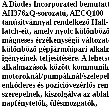
A Diodes Incorporated bemutat
AH376xQ-sorozatú, AECQ100
tanúsítvánnyal rendelkező Hall-
latch-eit, amely nyolc különböz
mágneses érzékenységű változato
különböző gépjárműipari alkal
igényeinek teljesítésére. A lehets
alkalmazások között kommuniká
motoroknál/pumpáknál/szelepe
enkóderes és pozícióvezérlős re
szerepelnek, kiszolgálva az abl
napfénytetők, ülésmozgatók,