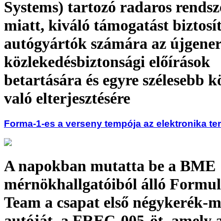
Systems) tartozó radaros rendsz
miatt, kiváló támogatást biztosí
autógyártók számára az újgener
közlekedésbiztonsági előírások
betartására és egyre szélesebb 
való elterjesztésére
Forma-1-es a verseny tempója az elektronika ter
A napokban mutatta be a BME
mérnökhallgatóiból álló Formu
Team a csapat első négykerék-
autóját, a FREC-005-öt, amely a