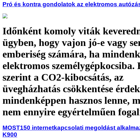
Pró és kontra gondolatok az elektromos autózá
Időnként komoly viták kevered
ügyben, hogy vajon jó-e vagy s
emberiség számára, ha mindenki
elektromos személygépkocsiba. 
szerint a CO2-kibocsátás, az
üvegházhatás csökkentése érde
mindenképpen hasznos lenne, 
nem ennyire egyértelműen fog
MOST150 internetkapcsolati megoldást alkalmaz
K900