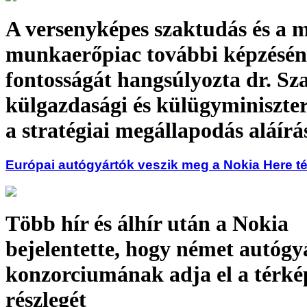
A versenyképes szaktudás és a 
munkaerőpiac további képzésé
fontosságát hangsúlyozta dr. Sz
külgazdasági és külügyminiszter
a stratégiai megállapodás aláír
Európai autógyártók veszik meg a Nokia Here t
Több hír és álhír után a Nokia
bejelentette, hogy német autógy
konzorciumának adja el a térké
részlegét