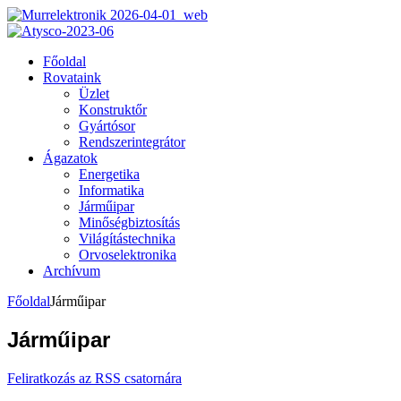
Főoldal
Rovataink
Üzlet
Konstruktőr
Gyártósor
Rendszerintegrátor
Ágazatok
Energetika
Informatika
Járműipar
Minőségbiztosítás
Világítástechnika
Orvoselektronika
Archívum
Főoldal
Járműipar
Járműipar
Feliratkozás az RSS csatornára