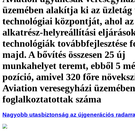
üzemében alakítja ki az üzletág 
technológiai központját, ahol az
alkatrész-helyreállítási eljárások
technológiák továbbfejlesztése f
majd. A bővítés összesen 25 új
munkahelyet teremt, ebből 5 m
pozíció, amivel 320 főre növeks
Aviation veresegyházi üzemébe
foglalkoztatottak száma
Nagyobb utasbiztonság az újgenerációs radarra