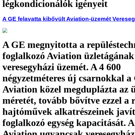
légkondicionálók igényeit
A GE felavatta kibővült Aviation-üzemét Veres
A GE megnyitotta a repüléstech
foglalkozó Aviation üzletágának
veresegyházi üzemét. A 4 600
négyzetméteres új csarnokkal a
Aviation közel megduplázta az
méretét, tovább bővítve ezzel a 
hajtóművek alkatrészeinek javí
foglalkozó egység kapacitását. 
Aviation ugyancsak veresegyház