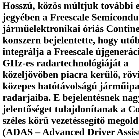
Hosszú, közös múltjuk további e
jegyében a Freescale Semiconduc
járműelektronikai óriás Contin
konszern bejelentette, hogy utó
integrálja a Freescale újgeneráci
GHz-es radartechnológiáját a
közeljövőben piacra kerülő, rövi
közepes hatótávolságú járműipa
radarjaiba. E bejelentésnek nag
jelentőséget tulajdonítanak a C
széles körű vezetéssegítő megol
(ADAS – Advanced Driver Assis