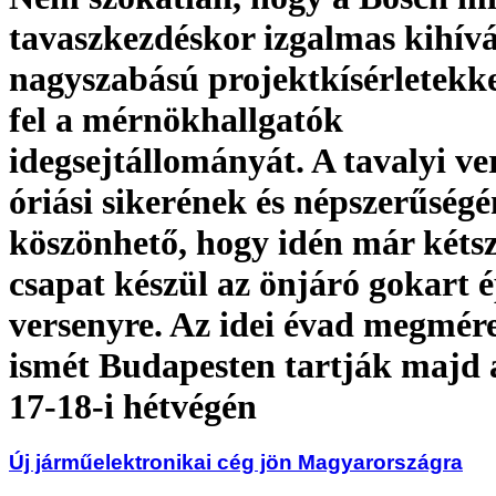
tavaszkezdéskor izgalmas kihívá
nagyszabású projektkísérletekke
fel a mérnökhallgatók
idegsejtállományát. A tavalyi ve
óriási sikerének és népszerűség
köszönhető, hogy idén már kéts
csapat készül az önjáró gokart é
versenyre. Az idei évad megmére
ismét Budapesten tartják majd a
17-18-i hétvégén
Új járműelektronikai cég jön Magyarországra