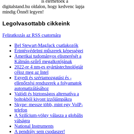
is elérhetőek a
digitalstand.hu oldalon, hogy kedvenc lapja
mindig Önnél legyen!
Legolvasottabb
cikkeink
Feliratkozás az RSS csatornára
Bel Stewart-MagJack csatlakozók
Érintésvédelmi műszerek képességei
Amerikai tudományos elismerését a
Kálmán-szűrő megalkotójának
2022-re 4 nm-es gyártástechnológiát
céloz meg az Intel
Egyedi és szériamozgatási és -
ellenőrzési rendszerek a folyamatok
automatizálásához
Valódi és biztonságos alternatíva a
boltokból kivont izzólámpákra
Skype: messze több, mint egy VoIP-
telefon
A Szilícium-völgy válasza a globális
válságra
National Instruments
A pendrájv sem csodaszer!