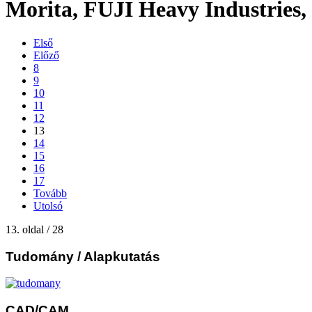
Morita, FUJI Heavy Industries,
Első
Előző
8
9
10
11
12
13
14
15
16
17
Tovább
Utolsó
13. oldal / 28
Tudomány
/ Alapkutatás
CAD/CAM