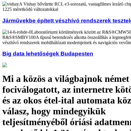
A Vishay bővítette RCL e3-sorozatú, vastagfilmes lezáró chip
1225 méretkódú változatokkal
Járművekbe épített vészhívó rendszerek teszte
Laboratóriumi körülmények között az R&S®CMW50
R&S®SMBV100A típusú berendezés alkotta összeállítás a legmegfele
vészhívó rendszerek mobilhálózati modemjeinek és navigációs vevőine
Big data lehetőségek Budapesten
Mi a közös a világbajnok német
fociválogatott, az internetre köt
és az okos étel-ital automata kö
válasz, hogy mindegyikük
teljesítményéből óriási adatmen