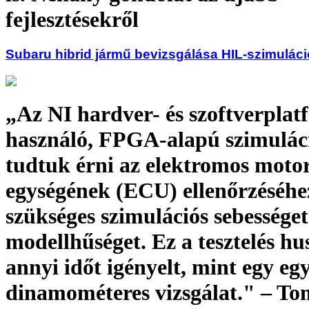
fejlesztésekről
Subaru hibrid jármű bevizsgálása HIL-szimuláci
„Az NI hardver- és szoftverplat
használó, FPGA-alapú szimuláci
tudtuk érni az elektromos moto
egységének (ECU) ellenőrzéséhe
szükséges szimulációs sebességet
modellhűséget. Ez a tesztelés hu
annyi időt igényelt, mint egy e
dinamométeres vizsgálat." – To