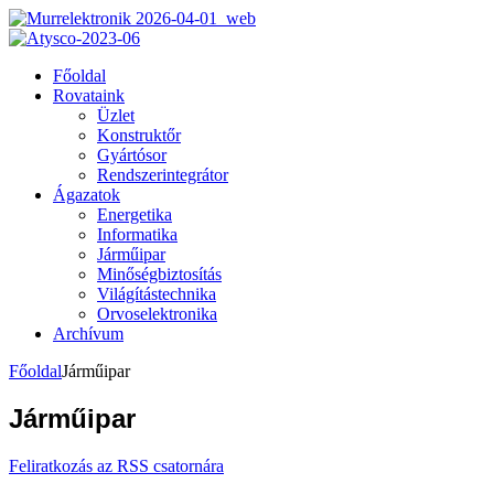
Főoldal
Rovataink
Üzlet
Konstruktőr
Gyártósor
Rendszerintegrátor
Ágazatok
Energetika
Informatika
Járműipar
Minőségbiztosítás
Világítástechnika
Orvoselektronika
Archívum
Főoldal
Járműipar
Járműipar
Feliratkozás az RSS csatornára