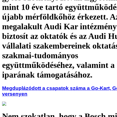
mint 10 éve tartó együttműköd
újabb mérföldkőhöz érkezett. A
megalakult Audi Kar intézménye
biztosít az oktatók és az Audi 
vállalati szakembereinek oktatás
szakmai-tudományos
együttműködéséhez, valamint a 
iparának támogatásához.
Megduplázódott a csapatok száma a Go-Kart, 
versenyen
Nem szokatlan, hogy a Bosch m