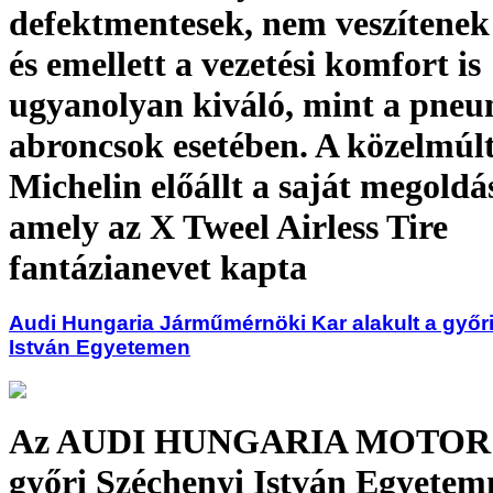
defektmentesek, nem veszítenek 
és emellett a vezetési komfort is
ugyanolyan kiváló, mint a pne
abroncsok esetében. A közelmúl
Michelin előállt a saját megoldá
amely az X Tweel Airless Tire
fantázianevet kapta
Audi Hungaria Járműmérnöki Kar alakult a győr
István Egyetemen
Az AUDI HUNGARIA MOTOR K
győri Széchenyi István Egyetem