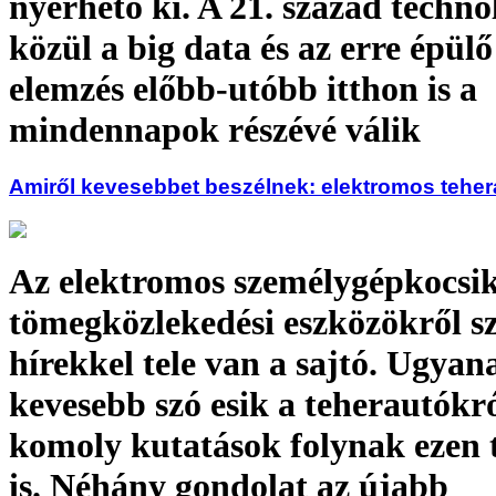
nyerhető ki. A 21. század techno
közül a big data és az erre épülő
elemzés előbb-utóbb itthon is a
mindennapok részévé válik
Amiről kevesebbet beszélnek: elektromos tehe
Az elektromos személygépkocsik
tömegközlekedési eszközökről s
hírekkel tele van a sajtó. Ugya
kevesebb szó esik a teherautókró
komoly kutatások folynak ezen
is. Néhány gondolat az újabb