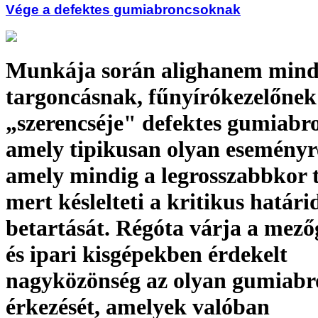
Vége a defektes gumiabroncsoknak
Munkája során alighanem min
targoncásnak, fűnyírókezelőnek
„szerencséje" defektes gumiabr
amely tipikusan olyan eseményr
amely mindig a legrosszabbkor t
mert késlelteti a kritikus határi
betartását. Régóta várja a mez
és ipari kisgépekben érdekelt
nagyközönség az olyan gumiabr
érkezését, amelyek valóban