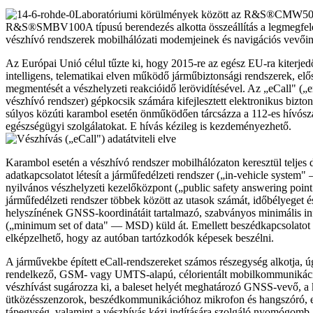
Laboratóriumi körülmények között az R&S®CMW50
R&S®SMBV100A típusú berendezés alkotta összeállítás a legmegfele
vészhívó rendszerek mobilhálózati modemjeinek és navigációs vevőine
Az Európai Unió célul tűzte ki, hogy 2015-re az egész EU-ra kiterje
intelligens, telematikai elven működő járműbiztonsági rendszerek, elő
megmentését a vészhelyzeti reakcióidő lerövidítésével. Az „eCall" (
vészhívó rendszer) gépkocsik számára kifejlesztett elektronikus bizto
súlyos közúti karambol esetén önműködően tárcsázza a 112-es hívósz
egészségügyi szolgálatokat. E hívás kézileg is kezdeményezhető.
Karambol esetén a vészhívó rendszer mobilhálózaton keresztül teljes 
adatkapcsolatot létesít a járműfedélzeti rendszer („in-vehicle system"
nyilvános vészhelyzeti kezelőközpont („public safety answering poi
járműfedélzeti rendszer többek között az utasok számát, időbélyeget és
helyszínének GNSS-koordinátáit tartalmazó, szabványos minimális in
(„minimum set of data" — MSD) küld át. Emellett beszédkapcsolatot is
elképzelhető, hogy az autóban tartózkodók képesek beszélni.
A járművekbe épített eCall-rendszereket számos részegység alkotja, 
rendelkező, GSM- vagy UMTS-alapú, célorientált mobilkommunikáci
vészhívást sugározza ki, a baleset helyét meghatározó GNSS-vevő, a 
ütközésszenzorok, beszédkommunikációhoz mikrofon és hangszóró, e
tápegység, valamint a vészhívás kézi indítására szolgáló nyomógomb.