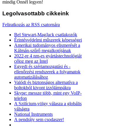
mindig Önnél legyen!
Legolvasottabb
cikkeink
Feliratkozás az RSS csatornára
Bel Stewart-MagJack csatlakozók
Érintésvédelmi műszerek képességei
Amerikai tudományos elismerését a
Kálmán-szűrő megalkotójának
2022-re 4 nm-es gyártástechnológiát
céloz meg az Intel
Egyedi és szériamozgatási és -
ellenőrzési rendszerek a folyamatok
automatizálásához
Valódi és biztonságos alternatíva a
boltokból kivont izzólámpákra
Skype: messze több, mint egy VoIP-
telefon
A Szilícium-völgy válasza a globális
válságra
National Instruments
A pendrájv sem csodaszer!