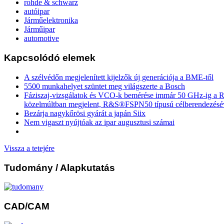
rohde & schwarz
autóipar
Járműelektronika
Járműipar
automotive
Kapcsolódó elemek
A szélvédőn megjelenített kijelzők új generációja a BME-től
5500 munkahelyet szüntet meg világszerte a Bosch
Fáziszaj-vizsgálatok és VCO-k bemérése immár 50 GHz-ig a
közelmúltban megjelent, R&S®FSPN50 típusú célberendezésé
Bezárja nagykőrösi gyárát a japán Siix
Nem vigaszt nyújtóak az ipar augusztusi számai
Vissza a tetejére
Tudomány
/ Alapkutatás
CAD/CAM