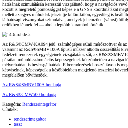
hatásának szimulálásán keresztül vizsgálható, hogy a navigációs vev
között is megfelelő pontossággal képes-e a GNSS-koordinátákat meg
mellett az egyes műholdak jelszintje külön-külön, egyedileg is beállíth
láthatósági viszonyokat szimulálva, amelyek jellemzően (városi) útf
erdőkben lépnek fel — ahol a legtöbb karambol történik.
Az R&S®CMW-KA094 jelű, számítógépes eCall mérőszoftver és
valamint az R&S®SMBV100A típusú műszer alkotta összeállítás kivá
fedélzeti rendszerek egységeinek vizsgálatára, sőt, az R&S®SMBV10
páratlan műhold-szimulációs képességeinek köszönhetően a navigáci
mélyrehatóan is bevizsgálhatóak. E berendezések hosszú távon is meg
képviselnek, képességeik a későbbiekben megjelenő tesztelési követ
megfelelően bővíthetőek.
Az R&S®SMBV100A honlapja
Az R&S®CMW500 honlapja
Kategória:
Rendszerintegrátor
Címkék:
rendszerintegrátor
teszt