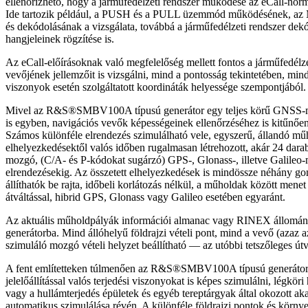
ellenőrizhető, hogy a járműfedélzeti rendszer működése az eCall-nor
Ide tartozik például, a PUSH és a PULL üzemmód működésének, az M
és dekódolásának a vizsgálata, továbbá a járműfedélzeti rendszer dek
hangjeleinek rögzítése is.
Az eCall-előírásoknak való megfelelőség mellett fontos a járműfedélz
vevőjének jellemzőit is vizsgálni, mind a pontosság tekintetében, min
viszonyok esetén szolgáltatott koordináták helyessége szempontjából.
Mivel az R&S®SMBV100A típusú generátor egy teljes körű GNSS-m
is egyben, navigációs vevők képességeinek ellenőrzéséhez is kitűnően
Számos különféle elrendezés szimulálható vele, egyszerű, állandó mű
elhelyezkedésektől valós időben rugalmasan létrehozott, akár 24 dar
mozgó, (C/A- és P-kódokat sugárzó) GPS-, Glonass-, illetve Galileo-
elrendezésekig. Az összetett elhelyezkedések is mindössze néhány 
állíthatók be rajta, időbeli korlátozás nélkül, a műholdak között mene
átváltással, hibrid GPS, Glonass vagy Galileo esetében egyaránt.
Az aktuális műholdpályák információi almanac vagy RINEX állománny
generátorba. Mind állóhelyű földrajzi vételi pont, mind a vevő (azaz 
szimuláló mozgó vételi helyzet beállítható — az utóbbi tetszőleges út
A fent említetteken túlmenően az R&S®SMBV100A típusú generátor 
jelelőállítással valós terjedési viszonyokat is képes szimulálni, légkör
vagy a hullámterjedés épületek és egyéb tereptárgyak által okozott a
automatikus szimulálása révén. A különféle földrajzi pontok és környez