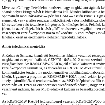
Mivel az eCall egy életvédelmi rendszer, nagy megbízhatóságúnak kel
adatok helyes kisugárzását is biztosítania kell. Mindez különösen a be
optimalizált mobilhálózatok — például GSM — esetén kritikus. Egy 
elemeinek vagy a teljes rendszer működésének valós mobilhálózatoko
környezetben való tesztelése időigényes és költséges lehet. Például: k
jelent, ha az eCall-jelzőbit hatását „élő" rendszeren vizsgáljuk, mert ez
vészhelyzeti kezelőközpontot hozza működésbe. A körülmények is v
lehetnek, ezért az eredmények nehezen reprodukálhatóak.
A méréstechnikai megoldás
A Rohde & Schwarz kisméretű összeállítást kínál a vészhívó részegysé
megbízható és reprodukálható, CEN/TS 16454:2012 norma szerinti m
vizsgálataihoz. Az R&S®CMW-KA094 jelű eCall-alkalmazási szoftver
kezelőközpontot szimulálja, és távvezérli az R&S®CMW500 típusú, s
kommunikációs tesztert, ily módon emulálva mobilhálózatot laborató
között. Ugyanez a program az R&S®SMBV100A típusú vektor-jelgener
amely a járműfedélzeti rendszer számára az MSD felépítéséhez állít 
koordinátákat. Ezzel az elrendezéssel ellenőrizhető például, hogy a
vészhívást indítani, helyes MSD-adatokat küldeni és beszédkapcsolato
vel.
Az R&S®CMW-KA094 jelű szoftverrel vezérelt, R&S®CMW500 típu