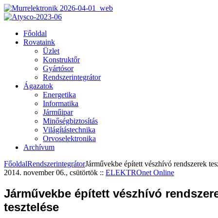
Főoldal
Rovataink
Üzlet
Konstruktőr
Gyártósor
Rendszerintegrátor
Ágazatok
Energetika
Informatika
Járműipar
Minőségbiztosítás
Világítástechnika
Orvoselektronika
Archívum
Főoldal
Rendszerintegrátor
Járművekbe épített vészhívó rendszerek tes
2014. november 06., csütörtök
::
ELEKTROnet Online
Járművekbe épített vészhívó rendszer
tesztelése