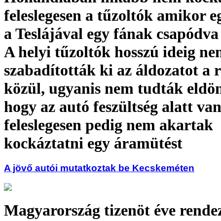
feleslegesen a tűzoltók amikor 
a Teslájával egy fának csapódva
A helyi tűzoltók hosszú ideig n
szabadították ki az áldozatot a 
közül, ugyanis nem tudták eldön
hogy az autó feszültség alatt va
feleslegesen pedig nem akartak
kockáztatni egy áramütést
A jövő autói mutatkoztak be Kecskeméten
Magyarország tizenöt éve rende