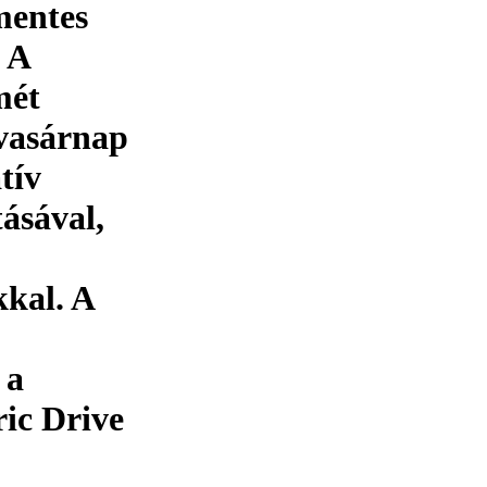
mentes
 A
mét
 vasárnap
tív
ásával,
kal. A
 a
ic Drive