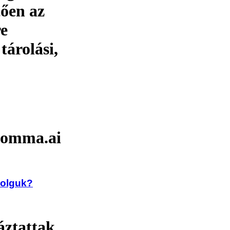
tően az
re
tárolási,
 Comma.ai
dolguk?
áztattak