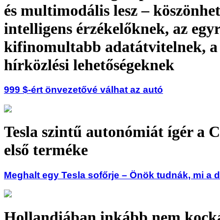
és multimodális lesz – köszönhe
intelligens érzékelőknek, az egy
kifinomultabb adatátvitelnek, a 
hírközlési lehetőségeknek
999 $-ért önvezetővé válhat az autó
Tesla szintű autonómiát ígér a
első terméke
Meghalt egy Tesla sofőrje – Önök tudnák, mi a 
Hollandiában inkább nem kock