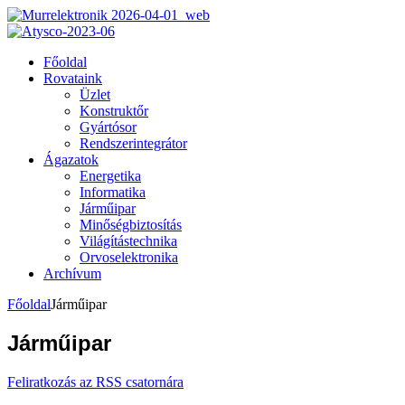
Főoldal
Rovataink
Üzlet
Konstruktőr
Gyártósor
Rendszerintegrátor
Ágazatok
Energetika
Informatika
Járműipar
Minőségbiztosítás
Világítástechnika
Orvoselektronika
Archívum
Főoldal
Járműipar
Járműipar
Feliratkozás az RSS csatornára