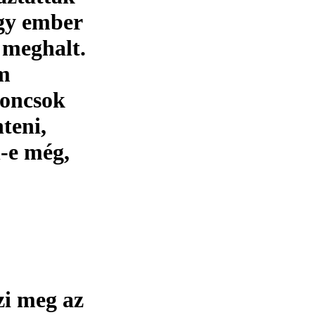
egy ember
 meghalt.
em
roncsok
teni,
n-e még,
zi meg az