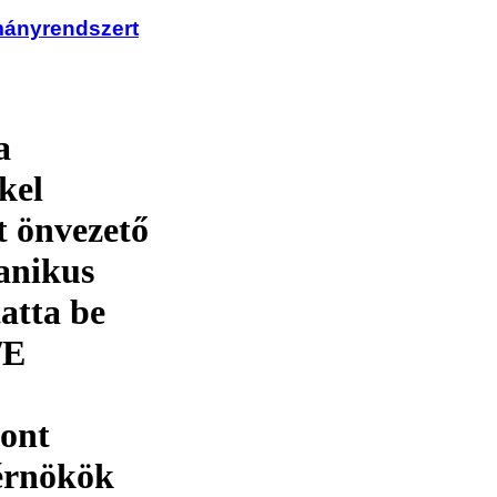
mányrendszert
a
kel
t önvezető
anikus
atta be
/E
pont
érnökök