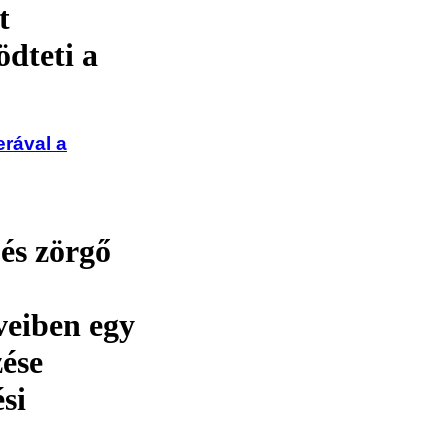
t
dteti a
rával a
és zörgő
veiben egy
ése
ési