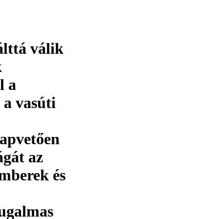
lttá válik
k
l a
 a vasúti
lapvetően
ágát az
emberek és
rugalmas