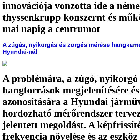
innovációja vonzotta ide a néme
thyssenkrupp konszernt és műkö
mai napig a centrumot
A zúgás, nyikorgás és zörgés mérése hangkame
Hyundai-nál
A problémára, a zúgó, nyikorgó 
hangforrások megjelenítésére és
azonosítására a Hyundai jármű
hordozható mérőrendszer tervez
jelentett megoldást. A képfrissít
frekvencia növelése és az eszköz