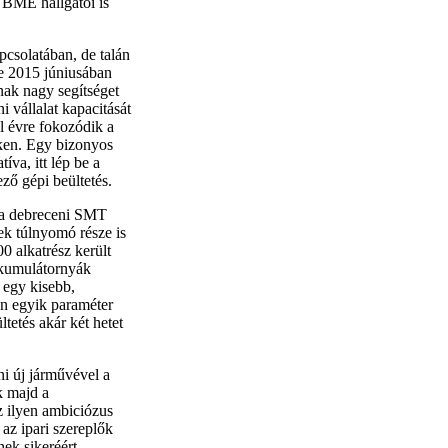
a BME hallgatói is
csolatában, de talán
re 2015 júniusában
nak nagy segítséget
i vállalat kapacitását
l évre fokozódik a
ken. Egy bizonyos
va, itt lép be a
ő gépi beültetés.
 a debreceni SMT
ek túlnyomó része is
0 alkatrész került
kkumulátornyák
 egy kisebb,
an egyik paraméter
tetés akár két hetet
i új járművével a
k majd a
z ilyen ambiciózus
 az ipari szereplők
ek sikeréért.