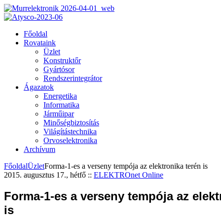
Főoldal
Rovataink
Üzlet
Konstruktőr
Gyártósor
Rendszerintegrátor
Ágazatok
Energetika
Informatika
Járműipar
Minőségbiztosítás
Világítástechnika
Orvoselektronika
Archívum
Főoldal
Üzlet
Forma-1-es a verseny tempója az elektronika terén is
2015. augusztus 17., hétfő
::
ELEKTROnet Online
Forma-1-es a verseny tempója az elekt
is