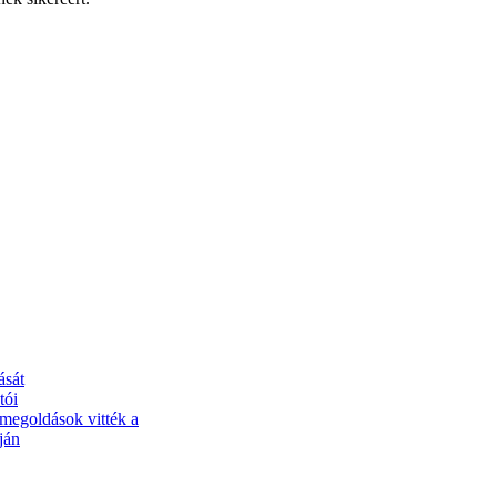
ását
tói
 megoldások vitték a
ján