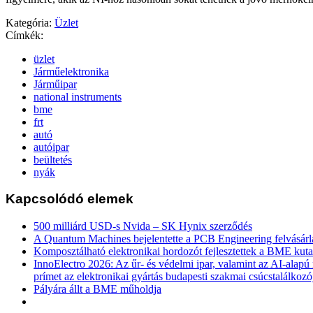
Kategória:
Üzlet
Címkék:
üzlet
Járműelektronika
Járműipar
national instruments
bme
frt
autó
autóipar
beültetés
nyák
Kapcsolódó elemek
500 milliárd USD-s Nvida – SK Hynix szerződés
A Quantum Machines bejelentette a PCB Engineering felvásárl
Komposztálható elektronikai hordozót fejlesztettek a BME kuta
InnoElectro 2026: Az űr- és védelmi ipar, valamint az AI-alapú
prímet az elektronikai gyártás budapesti szakmai csúcstalálkozó
Pályára állt a BME műholdja