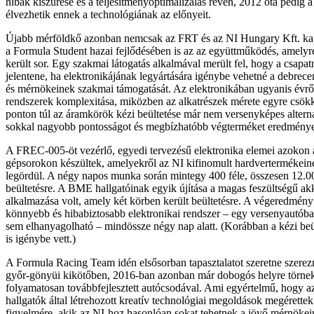
hibák kiszűrése és a teljesítményoptimalizálás révén, 2012 óta pedig 
élvezhetik ennek a technológiának az előnyeit.
Újabb mérföldkő azonban nemcsak az FRT és az NI Hungary Kft. kap
a Formula Student hazai fejlődésében is az az együttműködés, amely
került sor. Egy szakmai látogatás alkalmával merült fel, hogy a csapat
jelentene, ha elektronikájának legyártására igénybe vehetné a debrecen
és mérnökeinek szakmai támogatását. Az elektronikában ugyanis évrő
rendszerek komplexitása, miközben az alkatrészek mérete egyre csök
ponton túl az áramkörök kézi beültetése már nem versenyképes alternatí
sokkal nagyobb pontosságot és megbízhatóbb végterméket eredményez
A FREC-005-öt vezérlő, egyedi tervezésű elektronika elemei azokon
gépsorokon készültek, amelyekről az NI kifinomult hardvertermékein
legördül. A négy napos munka során mintegy 400 féle, összesen 12.00
beültetésre. A BME hallgatóinak egyik újítása a magas feszültségű a
alkalmazása volt, amely két körben került beültetésre. A végeredmény
könnyebb és hibabiztosabb elektronikai rendszer – egy versenyautób
sem elhanyagolható – mindössze négy nap alatt. (Korábban a kézi beül
is igénybe vett.)
A Formula Racing Team idén elsősorban tapasztalatot szeretne szerezn
győr-gönyüi kikötőben, 2016-ban azonban már dobogós helyre törne
folyamatosan továbbfejlesztett autócsodával. Ami egyértelmű, hogy a
hallgatók által létrehozott kreatív technológiai megoldások megérettek
figyelmére, akik az NI-hoz hasonlóan sokat tehetnek a jövő mérnökein