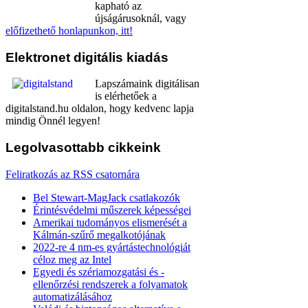
kapható az
újságárusoknál, vagy
előfizethető honlapunkon, itt!
Elektronet
digitális kiadás
Lapszámaink digitálisan
is elérhetőek a
digitalstand.hu oldalon, hogy kedvenc lapja
mindig Önnél legyen!
Legolvasottabb
cikkeink
Feliratkozás az RSS csatornára
Bel Stewart-MagJack csatlakozók
Érintésvédelmi műszerek képességei
Amerikai tudományos elismerését a
Kálmán-szűrő megalkotójának
2022-re 4 nm-es gyártástechnológiát
céloz meg az Intel
Egyedi és szériamozgatási és -
ellenőrzési rendszerek a folyamatok
automatizálásához