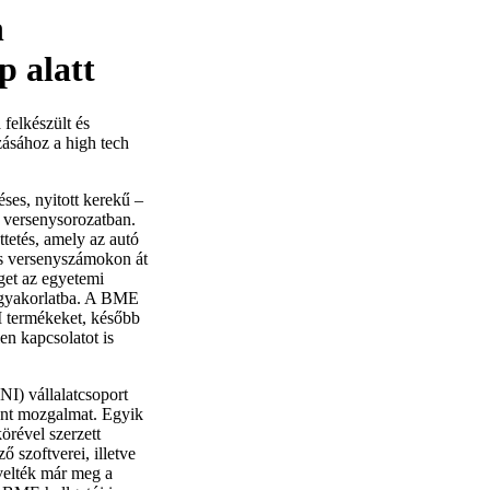
n
p alatt
felkészült és
zásához a high tech
es, nyitott kerekű –
i versenysorozatban.
tetés, amely az autó
kus versenyszámokon át
éget az egyetemi
a gyakorlatba. A BME
I termékeket, később
en kapcsolatot is
NI) vállalatcsoport
ent mozgalmat. Egyik
örével szerzett
ő szoftverei, illetve
velték már meg a