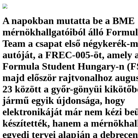
A napokban mutatta be a BME
mérnökhallgatóiból álló Formu
Team a csapat első négykerék-
autóját, a FREC-005-öt, amely a
Formula Student Hungary-n (FS
majd először rajtvonalhoz augus
23 között a győr-gönyüi kikötőb
jármű egyik újdonsága, hogy
elektronikáját már nem kézi beü
készítették, hanem a mérnökhal
egyedi tervei alapján a debrecen