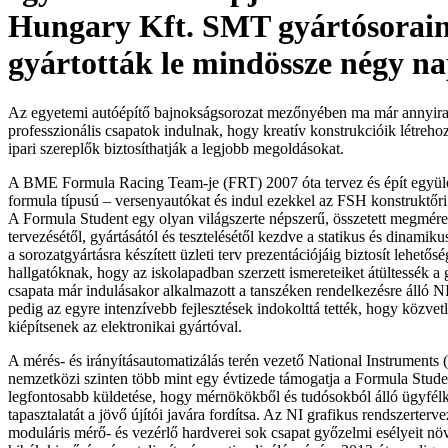
Hungary Kft. SMT gyártósorai
gyártották le mindössze négy na
Az egyetemi autóépítő bajnokságsorozat mezőnyében ma már annyira 
professzionális csapatok indulnak, hogy kreatív konstrukcióik létreho
ipari szereplők biztosíthatják a legjobb megoldásokat.
A BME Formula Racing Team-je (FRT) 2007 óta tervez és épít együlés
formula típusú – versenyautókat és indul ezekkel az FSH konstruktőr
A Formula Student egy olyan világszerte népszerű, összetett megméret
tervezésétől, gyártásától és tesztelésétől kezdve a statikus és dinami
a sorozatgyártásra készített üzleti terv prezentációjáig biztosít lehetős
hallgatóknak, hogy az iskolapadban szerzett ismereteiket átültessék 
csapata már indulásakor alkalmazott a tanszéken rendelkezésre álló N
pedig az egyre intenzívebb fejlesztések indokolttá tették, hogy közvetl
kiépítsenek az elektronikai gyártóval.
A mérés- és irányításautomatizálás terén vezető National Instruments (
nemzetközi szinten több mint egy évtizede támogatja a Formula Stud
legfontosabb küldetése, hogy mérnökökből és tudósokból álló ügyfélk
tapasztalatát a jövő újítói javára fordítsa. Az NI grafikus rendszertervez
moduláris mérő- és vezérlő hardverei sok csapat győzelmi esélyeit nö