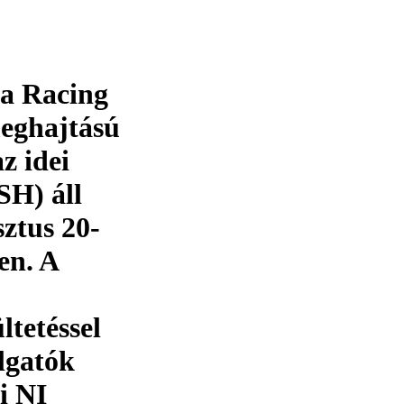
la Racing
meghajtású
z idei
H) áll
ztus 20-
en. A
ltetéssel
lgatók
i NI