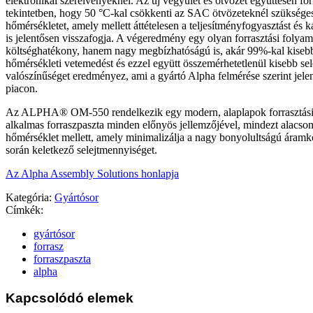
elektronikai szerelvényeknél. Az új vegyület és ötvözet együttesen for
tekintetben, hogy 50 °C-kal csökkenti az SAC ötvözeteknél szükséges 
hőmérsékletet, amely mellett áttételesen a teljesítményfogyasztást és 
is jelentősen visszafogja. A végeredmény egy olyan forrasztási folya
költséghatékony, hanem nagy megbízhatóságú is, akár 99%-kal kiseb
hőmérsékleti vetemedést és ezzel együtt összemérhetetlenül kisebb sel
valószínűséget eredményez, ami a gyártó Alpha felmérése szerint jele
piacon.
Az ALPHA® OM-550 rendelkezik egy modern, alaplapok forrasztási 
alkalmas forraszpaszta minden előnyös jellemzőjével, mindezt alacson
hőmérséklet mellett, amely minimalizálja a nagy bonyolultságú áramk
során keletkező selejtmennyiséget.
Az Alpha Assembly Solutions honlapja
Kategória:
Gyártósor
Címkék:
gyártósor
forrasz
forraszpaszta
alpha
Kapcsolódó elemek