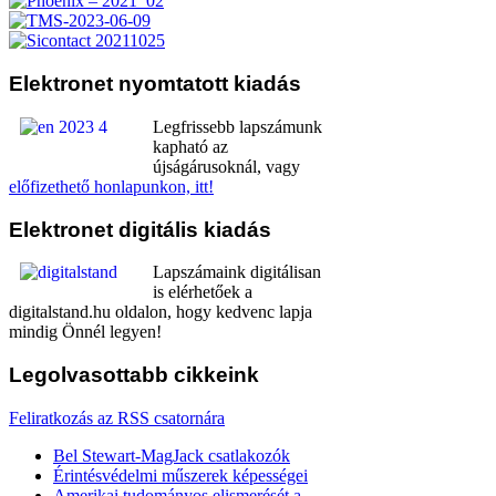
Elektronet
nyomtatott kiadás
Legfrissebb lapszámunk
kapható az
újságárusoknál, vagy
előfizethető honlapunkon, itt!
Elektronet
digitális kiadás
Lapszámaink digitálisan
is elérhetőek a
digitalstand.hu oldalon, hogy kedvenc lapja
mindig Önnél legyen!
Legolvasottabb
cikkeink
Feliratkozás az RSS csatornára
Bel Stewart-MagJack csatlakozók
Érintésvédelmi műszerek képességei
Amerikai tudományos elismerését a