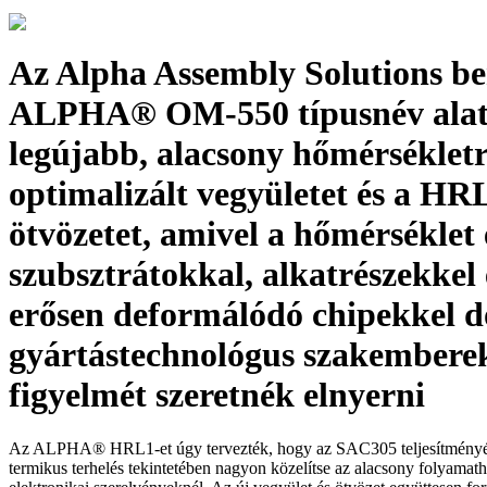
Az Alpha Assembly Solutions b
ALPHA® OM-550 típusnév alat
legújabb, alacsony hőmérséklet
optimalizált vegyületet és a HR
ötvözetet, amivel a hőmérséklet
szubsztrátokkal, alkatrészekkel 
erősen deformálódó chipekkel d
gyártástechnológus szakembere
figyelmét szeretnék elnyerni
Az ALPHA® HRL1-et úgy tervezték, hogy az SAC305 teljesítményét 
termikus terhelés tekintetében nagyon közelítse az alacsony folyamat