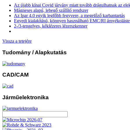
Az újabb kínai Covid járvány miatt tovább drágulhatnak az ele
Mágneses alapú, lebegő szállító rendszer
Az Ipar 4.0 egyik legfőbb fegyvere, a megelőző karbantartás
Egyedi kialakítású, könnyen használható EMC/RI árnyékolást
2-/3-tengelyes, kéklézeres lézerszkenner
Vissza a tetejére
Tudomány
/ Alapkutatás
CAD/CAM
Járműelektronika