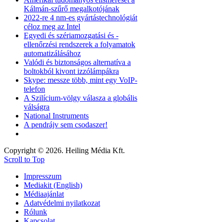
Kálmán-szűrő megalkotójának
2022-re 4 nm-es gyártástechnológiát
céloz meg az Intel
Egyedi és szériamozgatási és -
ellenőrzési rendszerek a folyamatok
automatizálásához
Valódi és biztonságos alternatíva a
boltokból kivont izzólámpákra
Skype: messze több, mint egy VoIP-
telefon
A Szilícium-völgy válasza a globális
válságra
National Instruments
A pendrájv sem csodaszer!
Copyright © 2026. Heiling Média Kft.
Scroll to Top
Impresszum
Mediakit (English)
Médiaajánlat
Adatvédelmi nyilatkozat
Rólunk
Kapcsolat