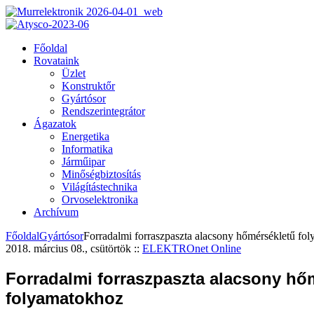
Főoldal
Rovataink
Üzlet
Konstruktőr
Gyártósor
Rendszerintegrátor
Ágazatok
Energetika
Informatika
Járműipar
Minőségbiztosítás
Világítástechnika
Orvoselektronika
Archívum
Főoldal
Gyártósor
Forradalmi forraszpaszta alacsony hőmérsékletű fo
2018. március 08., csütörtök
::
ELEKTROnet Online
Forradalmi forraszpaszta alacsony hő
folyamatokhoz