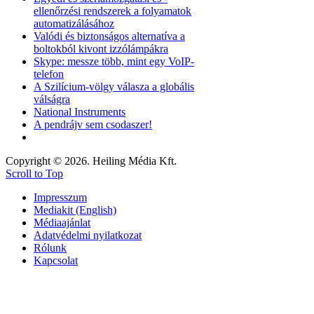
ellenőrzési rendszerek a folyamatok
automatizálásához
Valódi és biztonságos alternatíva a
boltokból kivont izzólámpákra
Skype: messze több, mint egy VoIP-
telefon
A Szilícium-völgy válasza a globális
válságra
National Instruments
A pendrájv sem csodaszer!
Copyright © 2026. Heiling Média Kft.
Scroll to Top
Impresszum
Mediakit (English)
Médiaajánlat
Adatvédelmi nyilatkozat
Rólunk
Kapcsolat