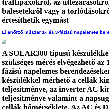
traffipaxokról, az útlezárásokról
balesetekről vagy a torlódásokró
értesíthetik egymást
Ellenőrző műszer 1-, és 3-fázisú napelemes be
A SOLAR300 típusú készülékke
szükséges mérés elvégezhető az 1
fázisú napelemes berendezéseke
készülékkel mérhető a cellák k
teljesítménye, az inverter AC k
teljesítménye valamint a napsug
cellák hőmérséklete. Az AC és 