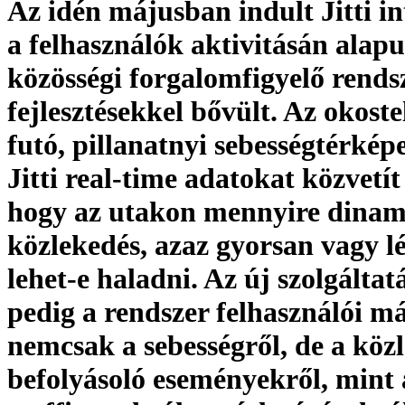
Az idén májusban indult Jitti in
a felhasználók aktivitásán alapu
közösségi forgalomfigyelő rends
fejlesztésekkel bővült. Az okost
futó, pillanatnyi sebességtérkép
Jitti real-time adatokat közvetít
hogy az utakon mennyire dinam
közlekedés, azaz gyorsan vagy l
lehet-e haladni. Az új szolgálta
pedig a rendszer felhasználói m
nemcsak a sebességről, de a köz
befolyásoló eseményekről, mint 