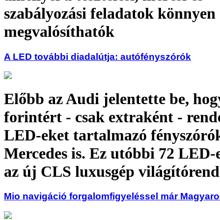
szabályozási feladatok könnyen
megvalósíthatók
A LED további diadalútja: autófényszórók
Előbb az Audi jelentette be, hog
forintért - csak extraként - ren
LED-eket tartalmazó fényszóró
Mercedes is. Ez utóbbi 72 LED-e
az új CLS luxusgép világítórend
Mio navigáció forgalomfigyeléssel már Magyaro