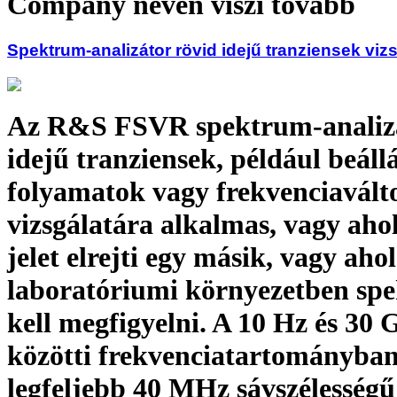
Company néven viszi tovább
Spektrum-analizátor rövid idejű tranziensek viz
Az R&S FSVR spektrum-analizá
idejű tranziensek, például beállá
folyamatok vagy frekvenciavált
vizsgálatára alkalmas, vagy ahol
jelet elrejti egy másik, vagy ahol
laboratóriumi környezetben sp
kell megfigyelni. A 10 Hz és 30
közötti frekvenciatartományba
legfeljebb 40 MHz sávszélességű