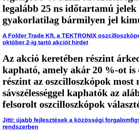
legalább 25 ns időtartamú jelek
gyakorlatilag bármilyen jel kim
A Folder Trade Kft. a TEKTRONIX oszcilloszkóp
október 2-ig tartó akciót hirdet
Az akció keretében részint árk
kapható, amely akár 20 %-ot is 
részint az oszcilloszkópok most
sávszélességgel kaphatók az alá
felsorolt oszcilloszkópok válasz
Jitti: újabb fejlesztések a közösségi forgalomfig
rendszerben