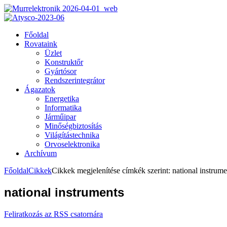
Főoldal
Rovataink
Üzlet
Konstruktőr
Gyártósor
Rendszerintegrátor
Ágazatok
Energetika
Informatika
Járműipar
Minőségbiztosítás
Világítástechnika
Orvoselektronika
Archívum
Főoldal
Cikkek
Cikkek megjelenítése címkék szerint: national instrume
national instruments
Feliratkozás az RSS csatornára