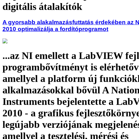
digitális átalakítók
A gyorsabb alakalmazásfuttatás érdekében az 
2010 optimalizálja a fordítóprogramot
...az NI emellett a LabVIEW fejl
programbővítményt is elérhetővé
amellyel a platform új funkciók
alkalmazásokkal bővül A Nation
Instruments bejelentette a La
2010 - a grafikus fejlesztőkörny
legújabb verziójának megjelenés
amellyel a tesztelési, mérési és