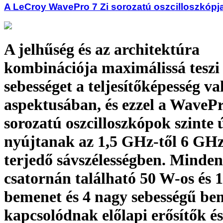
A LeCroy WavePro 7 Zi sorozatú oszcilloszkópja
A jelhűség és az architektúra
kombinációja maximálissá teszi
sebességet a teljesítőképesség v
aspektusában, és ezzel a WavePr
sorozatú oszcilloszkópok szinte 
nyújtanak az 1,5 GHz-től 6 GHz
terjedő sávszélességben. Minden
csatornán található 50 W-os és
bemenet és 4 nagy sebességű be
kapcsolódnak előlapi erősítők és