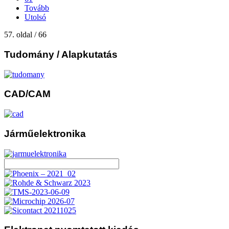
Tovább
Utolsó
57. oldal / 66
Tudomány
/ Alapkutatás
CAD/CAM
Járműelektronika