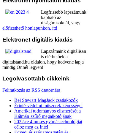
Elektronet
nyomtatott kiadás
Legfrissebb lapszámunk
kapható az
újságárusoknál, vagy
előfizethető honlapunkon, itt!
Elektronet
digitális kiadás
Lapszámaink digitálisan
is elérhetőek a
digitalstand.hu oldalon, hogy kedvenc lapja
mindig Önnél legyen!
Legolvasottabb
cikkeink
Feliratkozás az RSS csatornára
Bel Stewart-MagJack csatlakozók
Érintésvédelmi műszerek képességei
Amerikai tudományos elismerését a
Kálmán-szűrő megalkotójának
2022-re 4 nm-es gyártástechnológiát
céloz meg az Intel
Egyedi és szériamozgatási és -