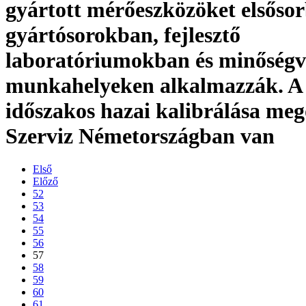
gyártott mérőeszközöket elsőso
gyártósorokban, fejlesztő
laboratóriumokban és minőségv
munkahelyeken alkalmazzák. A
időszakos hazai kalibrálása meg
Szerviz Németországban van
Első
Előző
52
53
54
55
56
57
58
59
60
61