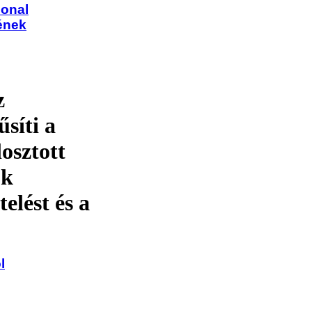
ional
ének
z
síti a
osztott
ok
elést és a
l