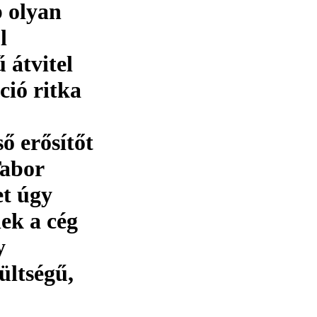
b olyan
l
 átvitel
ció ritka
ő erősítőt
Tabor
et úgy
ek a cég
y
ültségű,