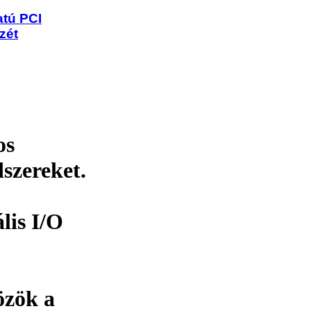
atú PCI
zét
os
szereket.
ális I/O
özök a