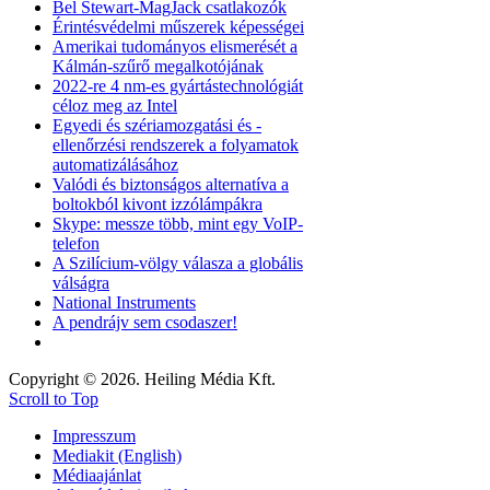
Bel Stewart-MagJack csatlakozók
Érintésvédelmi műszerek képességei
Amerikai tudományos elismerését a
Kálmán-szűrő megalkotójának
2022-re 4 nm-es gyártástechnológiát
céloz meg az Intel
Egyedi és szériamozgatási és -
ellenőrzési rendszerek a folyamatok
automatizálásához
Valódi és biztonságos alternatíva a
boltokból kivont izzólámpákra
Skype: messze több, mint egy VoIP-
telefon
A Szilícium-völgy válasza a globális
válságra
National Instruments
A pendrájv sem csodaszer!
Copyright © 2026. Heiling Média Kft.
Scroll to Top
Impresszum
Mediakit (English)
Médiaajánlat