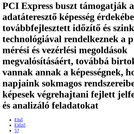
PCI Express buszt támogatják 
adatáteresztő képesség érdekébe
továbbfejlesztett időzítő és szin
technológiával rendelkeznek a p
mérési és vezérlési megoldások
megvalósításáért, továbbá birt
vannak annak a képességnek, h
napjaink sokmagos rendszereib
képesek végrehajtani fejlett jelf
és analizáló feladatokat
Első
Előző
57