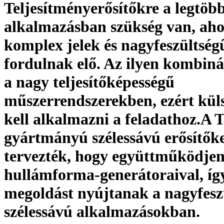
Teljesítményerősítőkre a legtöb
alkalmazásban szükség van, aho
komplex jelek és nagyfeszültségű
fordulnak elő. Az ilyen kombiná
a nagy teljesítőképességű
műszerrendszerekben, ezért küls
kell alkalmazni a feladathoz.A 
gyártmányú szélessávú erősítők
tervezték, hogy együttműködjen
hullámforma-generátoraival, íg
megoldást nyújtanak a nagyfesz
szélessávú alkalmazásokban.