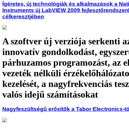
Ígéretes, új technológiák és alkalmazások a Nat
Instruments új LabVIEW 2009 fejlesztőrendszer
célkeresztjében
A szoftver új verziója serkenti a
innovatív gondolkodást, egyszerű
párhuzamos programozást, az el
vezeték nélküli érzékelőhálózat
kezelését, a nagyfrekvenciás teszt
valós idejű számításokat
Nagyfeszültségű erősítők a Tabor Electronics-tó