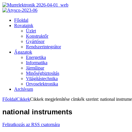
Főoldal
Rovataink
Üzlet
Konstruktőr
Gyártósor
Rendszerintegrátor
Ágazatok
Energetika
Informatika
Járműipar
Minőségbiztosítás
Világítástechnika
Orvoselektronika
Archívum
Főoldal
Cikkek
Cikkek megjelenítése címkék szerint: national instrume
national instruments
Feliratkozás az RSS csatornára