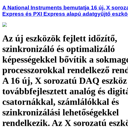
A National Instruments bemutatja 16 új, X soroz
Express és PXI Express alapú adatgyűjtő eszkö
Az új eszközök fejlett időzítő,
szinkronizáló és optimalizáló
képességekkel bővítik a sokmag
processzorokkal rendelkező rend
A 16 új, X sorozatú DAQ eszköz
továbbfejlesztett analóg és digit
csatornákkal, számlálókkal és
szinkronizálási lehetőségekkel
rendelkezik. Az X sorozatú eszk