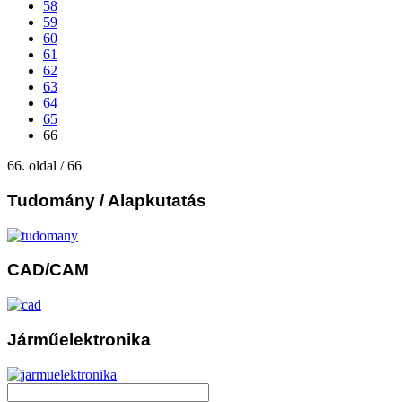
58
59
60
61
62
63
64
65
66
66. oldal / 66
Tudomány
/ Alapkutatás
CAD/CAM
Járműelektronika