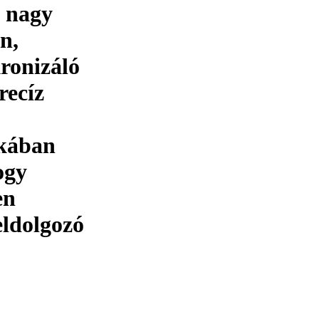
a nagy
n,
kronizáló
recíz
okában
ogy
en
eldolgozó