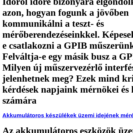
Időről időre bizonyára elgondo
azon, hogyan fogunk a jövőben
kommunikálni a teszt- és
mérőberendezéseinkkel. Képese
e csatlakozni a GPIB műszerün
Felváltja-e egy másik busz a GP
Milyen új műszervezérlő interfé
jelenhetnek meg? Ezek mind kri
kérdések napjaink mérnökei és 
számára
Akkumulátoros készülékek üzemi idejének mér
Az akkumulátoros eszközök üze