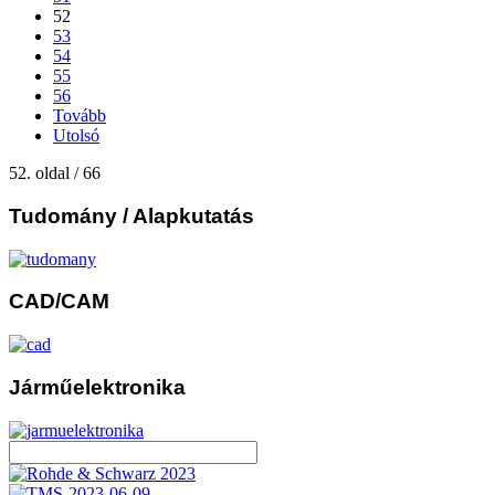
52
53
54
55
56
Tovább
Utolsó
52. oldal / 66
Tudomány
/ Alapkutatás
CAD/CAM
Járműelektronika