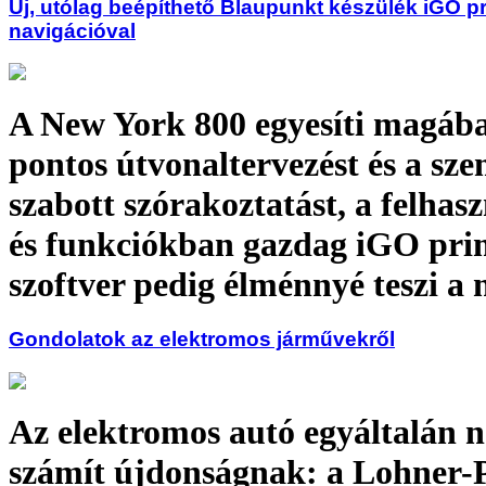
Új, utólag beépíthető Blaupunkt készülék iGO p
navigációval
A New York 800 egyesíti magáb
pontos útvonaltervezést és a sze
szabott szórakoztatást, a felhas
és funkciókban gazdag iGO pr
szoftver pedig élménnyé teszi a 
Gondolatok az elektromos járművekről
Az elektromos autó egyáltalán 
számít újdonságnak: a Lohner-