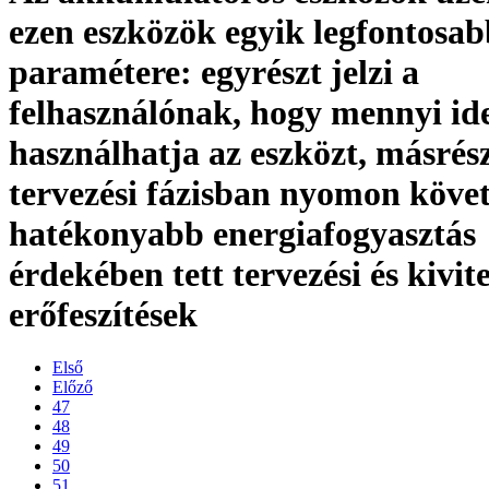
ezen eszközök egyik legfontosab
paramétere: egyrészt jelzi a
felhasználónak, hogy mennyi id
használhatja az eszközt, másrész
tervezési fázisban nyomon köve
hatékonyabb energiafogyasztás
érdekében tett tervezési és kivite
erőfeszítések
Első
Előző
47
48
49
50
51