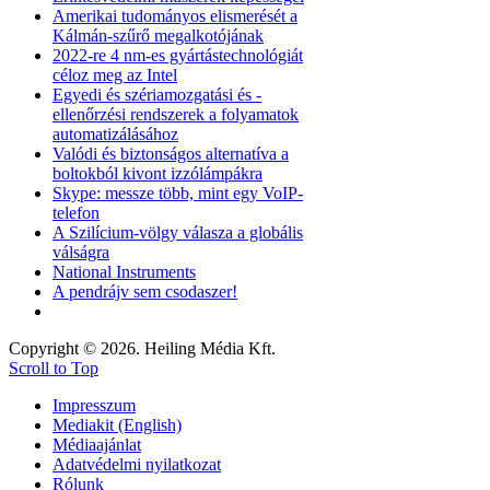
Amerikai tudományos elismerését a
Kálmán-szűrő megalkotójának
2022-re 4 nm-es gyártástechnológiát
céloz meg az Intel
Egyedi és szériamozgatási és -
ellenőrzési rendszerek a folyamatok
automatizálásához
Valódi és biztonságos alternatíva a
boltokból kivont izzólámpákra
Skype: messze több, mint egy VoIP-
telefon
A Szilícium-völgy válasza a globális
válságra
National Instruments
A pendrájv sem csodaszer!
Copyright © 2026. Heiling Média Kft.
Scroll to Top
Impresszum
Mediakit (English)
Médiaajánlat
Adatvédelmi nyilatkozat
Rólunk