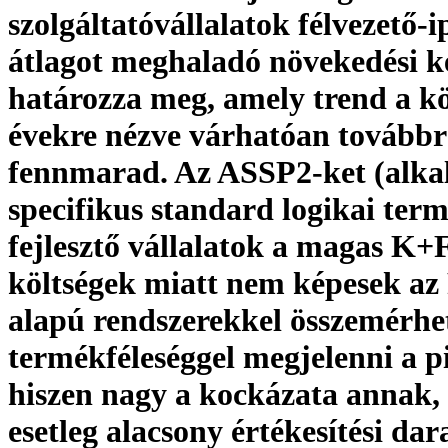
szolgáltatóvállalatok félvezető-i
átlagot meghaladó növekedési k
határozza meg, amely trend a k
évekre nézve várhatóan továbbr
fennmarad. Az ASSP2-ket (alka
specifikus standard logikai ter
fejlesztő vállalatok a magas K+
költségek miatt nem képesek a
alapú rendszerekkel összemérhe
termékféleséggel megjelenni a p
hiszen nagy a kockázata annak,
esetleg alacsony értékesítési da