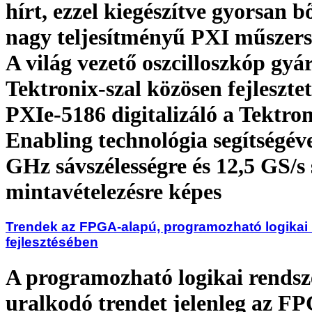
hírt, ezzel kiegészítve gyorsan b
nagy teljesítményű PXI műszers
A világ vezető oszcilloszkóp gyár
Tektronix-szal közösen fejleszte
PXIe-5186 digitalizáló a Tektron
Enabling technológia segítségéve
GHz sávszélességre és 12,5 GS/s
mintavételezésre képes
Trendek az FPGA-alapú, programozható logikai
fejlesztésében
A programozható logikai rendsz
uralkodó trendet jelenleg az F