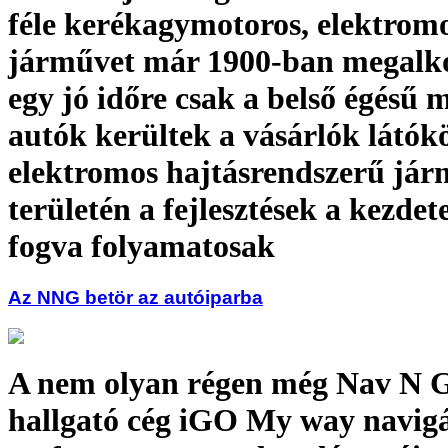
féle kerékagymotoros, elektrom
járművet már 1900-ban megalko
egy jó időre csak a belső égésű 
autók kerültek a vásárlók látók
elektromos hajtásrendszerű já
területén a fejlesztések a kezdet
fogva folyamatosak
Az NNG betör az autóiparba
A nem olyan régen még Nav N G
hallgató cég iGO My way navigá