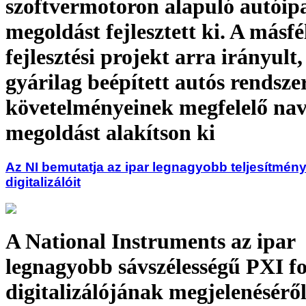
szoftvermotoron alapuló autóip
megoldást fejlesztett ki. A másfé
fejlesztési projekt arra irányult
gyárilag beépített autós rendsze
követelményeinek megfelelő nav
megoldást alakítson ki
Az NI bemutatja az ipar legnagyobb teljesítmén
digitalizálóit
A National Instruments az ipar
legnagyobb sávszélességű PXI 
digitalizálójának megjelenéséről