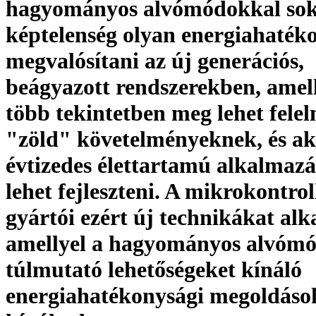
hagyományos alvómódokkal sok
képtelenség olyan energiahaték
megvalósítani az új generációs,
beágyazott rendszerekben, amel
több tekintetben meg lehet felel
"zöld" követelményeknek, és ak
évtizedes élettartamú alkalmaz
lehet fejleszteni. A mikrokontrol
gyártói ezért új technikákat al
amellyel a hagyományos alvóm
túlmutató lehetőségeket kínáló
energiahatékonysági megoldáso