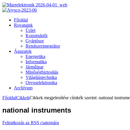
Főoldal
Rovataink
Üzlet
Konstruktőr
Gyártósor
Rendszerintegrátor
Ágazatok
Energetika
Informatika
Járműipar
Minőségbiztosítás
Világítástechnika
Orvoselektronika
Archívum
Főoldal
Cikkek
Cikkek megjelenítése címkék szerint: national instrume
national instruments
Feliratkozás az RSS csatornára