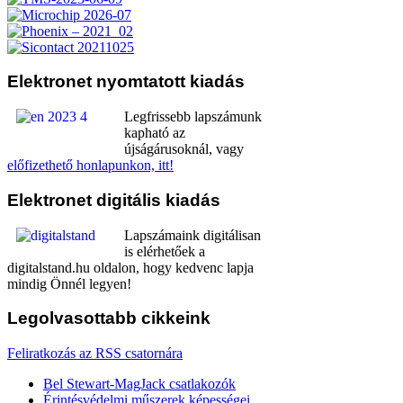
Elektronet
nyomtatott kiadás
Legfrissebb lapszámunk
kapható az
újságárusoknál, vagy
előfizethető honlapunkon, itt!
Elektronet
digitális kiadás
Lapszámaink digitálisan
is elérhetőek a
digitalstand.hu oldalon, hogy kedvenc lapja
mindig Önnél legyen!
Legolvasottabb
cikkeink
Feliratkozás az RSS csatornára
Bel Stewart-MagJack csatlakozók
Érintésvédelmi műszerek képességei