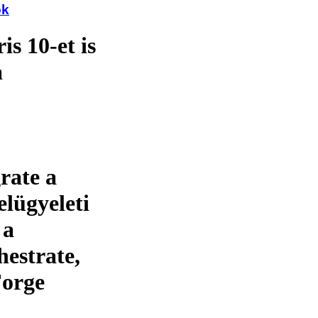
ok
s 10-et is
a
rate a
elügyeleti
 a
estrate,
Forge