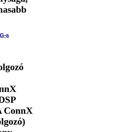
lmasabb
4G-s
olgozó
onnX
 DSP
 A ConnX
olgozó)