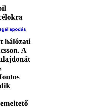
il
 célokra
megállapodás
 hálózati
csson. A
tulajdonát
s
fontos
adik
emeltető