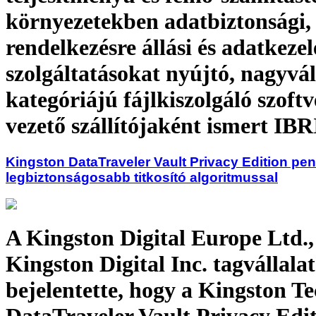
környezetekben adatbiztonsági,
rendelkezésre állási és adatkezel
szolgáltatásokat nyújtó, nagyvál
kategóriájú fájlkiszolgáló szoft
vezető szállítójaként ismert IBR
Kingston DataTraveler Vault Privacy Edition pend
legbiztonságosabb titkosító algoritmussal
A Kingston Digital Europe Ltd.,
Kingston Digital Inc. tagvállala
bejelentette, hogy a Kingston T
DataTraveler Vault Privacy Edi