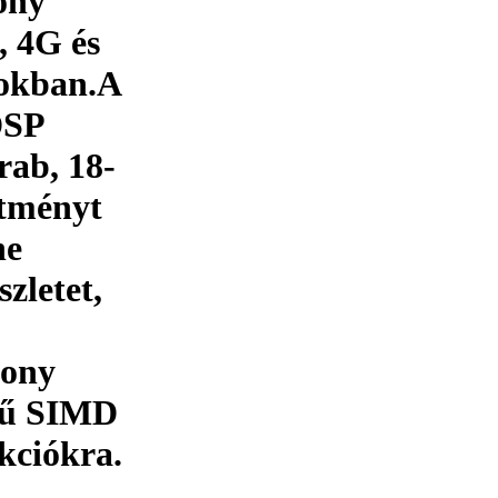
ony
, 4G és
sokban.A
DSP
rab, 18-
ítményt
ne
szletet,
kony
erű SIMD
kciókra.