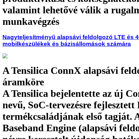
valamint lehetővé válik a ruga
munkavégzés
Nagyteljesítményű alapsávi feldolgozó LTE és 
mobilkészülékek és bázisállomások számára
A Tensilica ConnX alapsávi feld
áramköre
A Tensilica bejelentette az új C
nevű, SoC-tervezésre fejlesztett
termékcsaládjának első tagját.
Baseband Engine (alapsávi feld