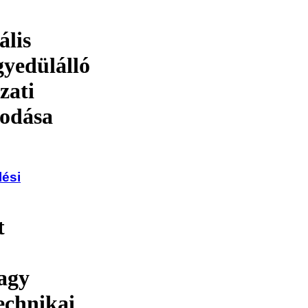
ális
gyedülálló
zati
podása
lési
t
nagy
echnikai