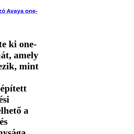
lzó Avaya one-
e ki one-
át, amely
ezik, mint
épített
ési
lhető a
és
nysága,