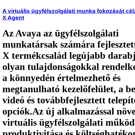
A virtuális ügyfélszolgálati munka fokozását cé
X Agent
Az Avaya az ügyfélszolgálati
munkatársak számára fejlesztett
X termékcsalád legújabb darabj
olyan tulajdonságokkal rendelk
a könnyedén értelmezhető és
megtanulható kezelőfelület, a be
videó és továbbfejlesztett telepít
opciók.Az új alkalmazással növe
virtuális ügyfélszolgálati működ
produktivitása és költséghatéko