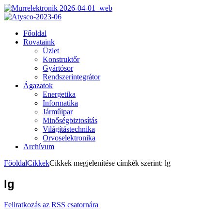
Főoldal
Rovataink
Üzlet
Konstruktőr
Gyártósor
Rendszerintegrátor
Ágazatok
Energetika
Informatika
Járműipar
Minőségbiztosítás
Világítástechnika
Orvoselektronika
Archívum
Főoldal
Cikkek
Cikkek megjelenítése címkék szerint: lg
lg
Feliratkozás az RSS csatornára