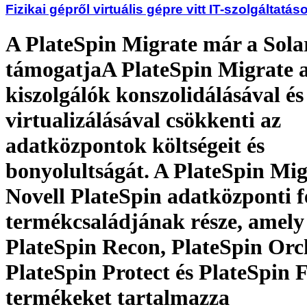
Fizikai gépről virtuális gépre vitt IT-szolgáltatás
A PlateSpin Migrate már a Solari
támogatjaA PlateSpin Migrate 
kiszolgálók konszolidálásával és
virtualizálásával csökkenti az
adatközpontok költségeit és
bonyolultságát. A PlateSpin Mig
Novell PlateSpin adatközponti f
termékcsaládjának része, amely
PlateSpin Recon, PlateSpin Orch
PlateSpin Protect és PlateSpin 
termékeket tartalmazza