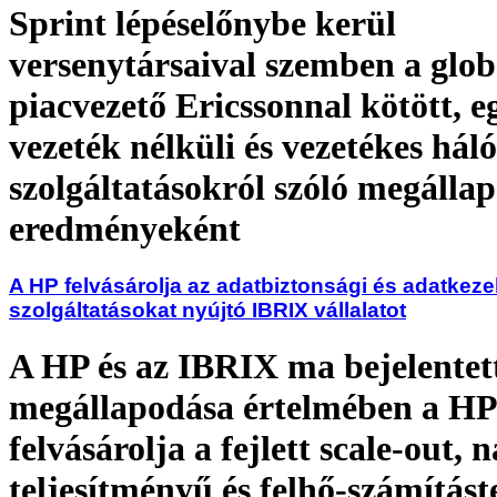
Sprint lépéselőnybe kerül
versenytársaival szemben a glob
piacvezető Ericssonnal kötött, e
vezeték nélküli és vezetékes háló
szolgáltatásokról szóló megálla
eredményeként
A HP felvásárolja az adatbiztonsági és adatkeze
szolgáltatásokat nyújtó IBRIX vállalatot
A HP és az IBRIX ma bejelentet
megállapodása értelmében a HP
felvásárolja a fejlett scale-out, 
teljesítményű és felhő-számítást