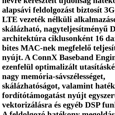
névre keresztelt újdonság haték
alapsávi feldolgozást biztosít 3G
LTE vezeték nélküli alkalmazá
skálázható, nagyteljesítményű 
architektúra ciklusonként 16 da
bites MAC-nek megfelelő teljes
nyújt. A ConnX Baseband Engi
ezenfelül optimalizált utasításké
nagy memória-sávszélességet,
skálázhatóságot, valamint haté
fordítótámogatást nyújt egysz
vektorizálásra és egyéb DSP fun
A feldolgozó hatékony megoldás