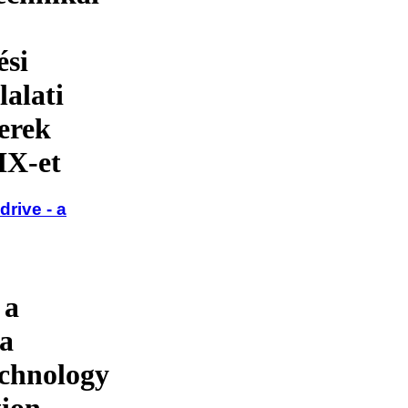
ési
lalati
verek
IX-et
rive - a
 a
ta
echnology
tion