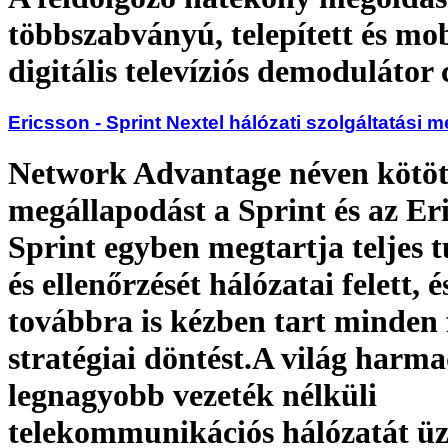
többszabványú, telepített és mob
digitális televíziós demodulátor
Ericsson - Sprint Nextel hálózati szolgáltatási 
Network Advantage néven kötött
megállapodást a Sprint és az Eri
Sprint egyben megtartja teljes 
és ellenőrzését hálózatai felett, é
továbbra is kézben tart minden 
stratégiai döntést.A világ harm
legnagyobb vezeték nélküli
telekommunikációs hálózatát üz