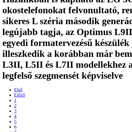
okostelefonokat felvonultató, r
sikeres L széria második generá
legújabb tagja, az Optimus L9II
egyedi formatervezésű készülék 
illeszkedik a korábban már bem
L3II, L5II és L7II modellekhez a
legfelső szegmensét képviselve
Első
Előző
1
2
3
4
5
6