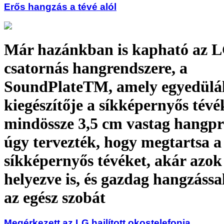
Erős hangzás a tévé alól
Már hazánkban is kapható az L
csatornás hangrendszere, a
SoundPlateTM, amely egyedülál
kiegészítője a síkképernyős tévé
mindössze 3,5 cm vastag hangpr
úgy tervezték, hogy megtartsa a
síkképernyős tévéket, akár azok 
helyezve is, és gazdag hangzással
az egész szobát
Megérkezett az LG hajlított okostelefonja