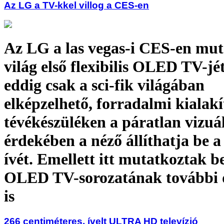
Az LG a TV-kkel villog a CES-en
Az LG a las vegas-i CES-en mut
világ első flexibilis OLED TV-jé
eddig csak a sci-fik világában
elképzelhető, forradalmi kialakí
tévékészüléken a páratlan vizuá
érdekében a néző állíthatja be 
ívét. Emellett itt mutatkoztak 
OLED TV-sorozatának további 
is
266 centiméteres, ívelt ULTRA HD televízió