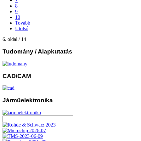
7
8
9
10
Tovább
Utolsó
6. oldal / 14
Tudomány
/ Alapkutatás
CAD/CAM
Járműelektronika