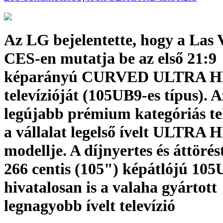
Az LG bejelentette, hogy a Las 
CES-en mutatja be az első 21:9
képarányú CURVED ULTRA 
televízióját (105UB9-es típus). 
legújabb prémium kategóriás tel
a vállalat legelső ívelt ULTRA 
modellje. A díjnyertes és áttörés
266 centis (105") képátlójú 10
hivatalosan is a valaha gyártott
legnagyobb ívelt televízió