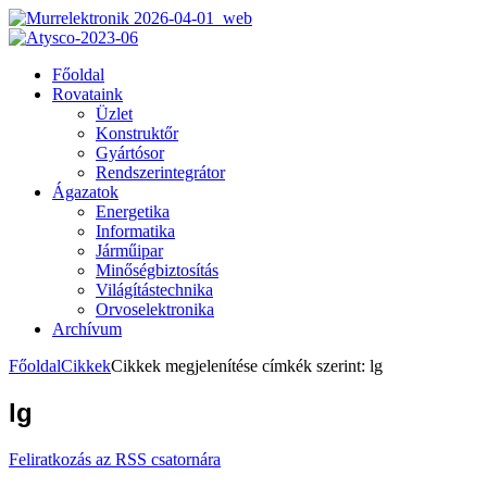
Főoldal
Rovataink
Üzlet
Konstruktőr
Gyártósor
Rendszerintegrátor
Ágazatok
Energetika
Informatika
Járműipar
Minőségbiztosítás
Világítástechnika
Orvoselektronika
Archívum
Főoldal
Cikkek
Cikkek megjelenítése címkék szerint: lg
lg
Feliratkozás az RSS csatornára