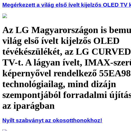
Megérkezett a világ első ívelt kijelzős OLED TV
Az LG Magyarországon is bemut
világ első ívelt kijelzős OLED
tévékészülékét, az LG CURV
TV-t. A lágyan ívelt, IMAX-szer
képernyővel rendelkező 55EA9
technológiailag, mind dizájn
szempontjából forradalmi újítás
az iparágban
Nyílt szabványt az okosotthonokhoz!