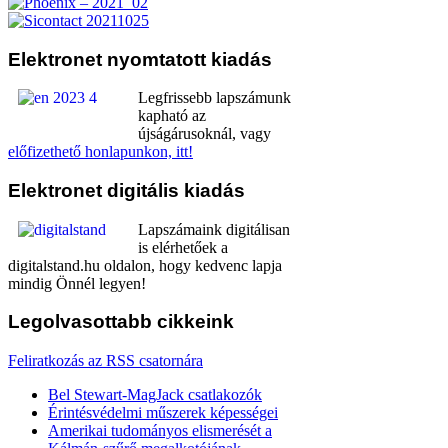
Elektronet
nyomtatott kiadás
Legfrissebb lapszámunk
kapható az
újságárusoknál, vagy
előfizethető honlapunkon, itt!
Elektronet
digitális kiadás
Lapszámaink digitálisan
is elérhetőek a
digitalstand.hu oldalon, hogy kedvenc lapja
mindig Önnél legyen!
Legolvasottabb
cikkeink
Feliratkozás az RSS csatornára
Bel Stewart-MagJack csatlakozók
Érintésvédelmi műszerek képességei
Amerikai tudományos elismerését a