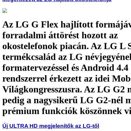
Az LG G Flex hajlított formájá
forradalmi áttörést hozott az
okostelefonok piacán. Az LG L S
termékcsalád az LG névjegyéne
formatervezéssel és Android 4.4
rendszerrel érkezett az idei Mob
Világkongresszusra. Az LG G2 
pedig a nagysikerű LG G2-nél 
prémium funkciók köszönnek vi
Új ULTRA HD megjelenítők az LG-től