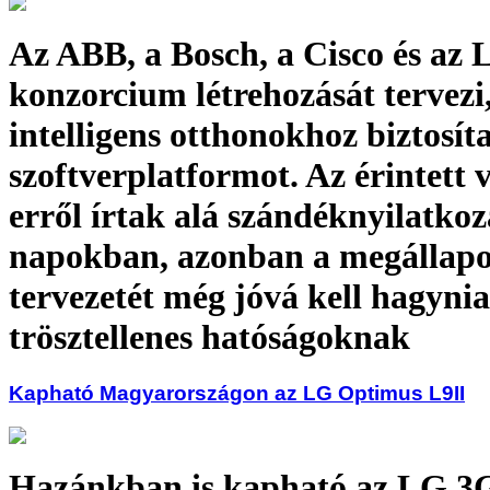
Az ABB, a Bosch, a Cisco és az
konzorcium létrehozását tervezi
intelligens otthonokhoz biztosít
szoftverplatformot. Az érintett 
erről írtak alá szándéknyilatkoz
napokban, azonban a megállap
tervezetét még jóvá kell hagynia
trösztellenes hatóságoknak
Kapható Magyarországon az LG Optimus L9II
Hazánkban is kapható az LG 3