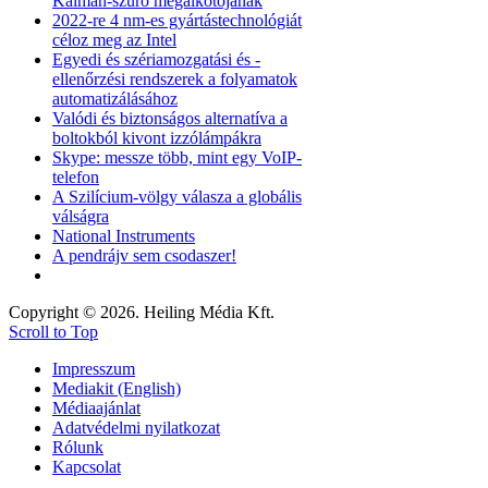
Kálmán-szűrő megalkotójának
2022-re 4 nm-es gyártástechnológiát
céloz meg az Intel
Egyedi és szériamozgatási és -
ellenőrzési rendszerek a folyamatok
automatizálásához
Valódi és biztonságos alternatíva a
boltokból kivont izzólámpákra
Skype: messze több, mint egy VoIP-
telefon
A Szilícium-völgy válasza a globális
válságra
National Instruments
A pendrájv sem csodaszer!
Copyright © 2026. Heiling Média Kft.
Scroll to Top
Impresszum
Mediakit (English)
Médiaajánlat
Adatvédelmi nyilatkozat
Rólunk
Kapcsolat