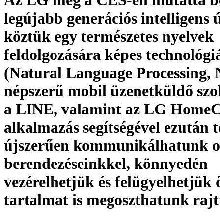
Az LG még a CES-en mutatta b
legújabb generációs intelligens ú
köztük egy természetes nyelvek
feldolgozására képes technológi
(Natural Language Processing, 
népszerű mobil üzenetküldő szol
a LINE, valamint az LG Hom
alkalmazás segítségével ezután t
újszerűen kommunikálhatunk o
berendezéseinkkel, könnyedén
vezérelhetjük és felügyelhetjük ő
tartalmat is megoszthatunk raj