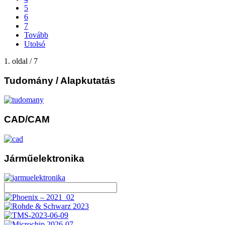
5
6
7
Tovább
Utolsó
1. oldal / 7
Tudomány
/ Alapkutatás
CAD/CAM
Járműelektronika