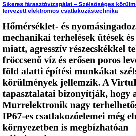
Sikeres fárasztóvizsgálat – Szélsőséges körül
tervezett elektromos csatlakozástechnika
Hőmérséklet- és nyomásingadoz
mechanikai terhelések ütések és
miatt, agresszív részecskékkel te
fröccsenő víz és erősen poros lev
föld alatti építési munkákat szél
körülmények jellemzik. A VirtuR
tapasztalatai bizonyítják, hogy 
Murrelektronik nagy terhelhető
IP67-es csatlakozóelemei még e
környezetben is megbízhatóan