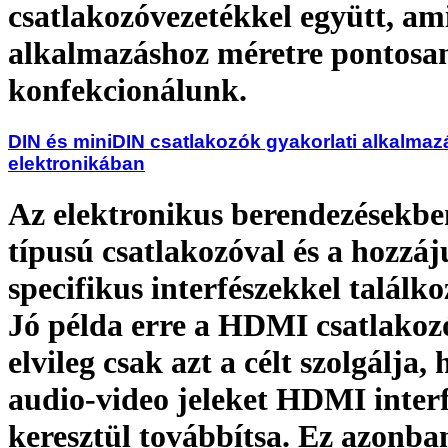
csatlakozóvezetékkel együtt, ami
alkalmazáshoz méretre pontosa
konfekcionálunk.
DIN és miniDIN csatlakozók gyakorlati alkalmaz
elektronikában
Az elektronikus berendezésekb
típusú csatlakozóval és a hozzáj
specifikus interfészekkel találk
Jó példa erre a HDMI csatlakoz
elvileg csak azt a célt szolgálja,
audio-video jeleket HDMI inter
keresztül továbbítsa. Ez azonb