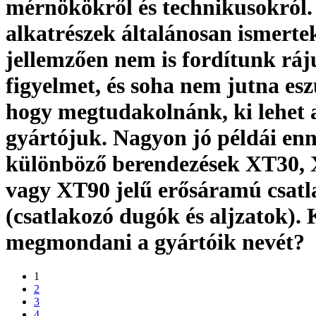
mérnökökről és technikusokról.
alkatrészek általánosan ismertek
jellemzően nem is fordítunk ráj
figyelmet, és soha nem jutna es
hogy megtudakolnánk, ki lehet 
gyártójuk. Nagyon jó példái en
különböző berendezések XT30,
vagy XT90 jelű erősáramú csatl
(csatlakozó dugók és aljzatok). 
megmondani a gyártóik nevét?
1
2
3
4