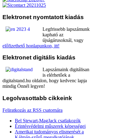
Elektronet
nyomtatott kiadás
Legfrissebb lapszámunk
kapható az
újságárusoknál, vagy
előfizethető honlapunkon, itt!
Elektronet
digitális kiadás
Lapszámaink digitálisan
is elérhetőek a
digitalstand.hu oldalon, hogy kedvenc lapja
mindig Önnél legyen!
Legolvasottabb
cikkeink
Feliratkozás az RSS csatornára
Bel Stewart-MagJack csatlakozók
Érintésvédelmi műszerek képességei
Amerikai tudományos elismerését a
Kálmán-szűrő megalkotójának