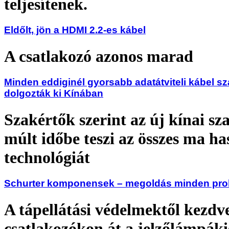
teljesítenek.
Eldőlt, jön a HDMI 2.2-es kábel
A csatlakozó azonos marad
Minden eddiginél gyorsabb adatátviteli kábel s
dolgozták ki Kínában
Szakértők szerint az új kínai s
múlt időbe teszi az összes ma ha
technológiát
Schurter komponensek – megoldás minden pro
A tápellátási védelmektől kezdv
csatlakozókon át a jelzőlámpáki