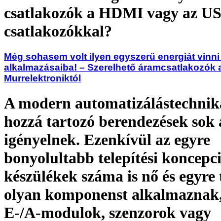
csatlakozók a HDMI vagy az U
csatlakozókkal?
Még sohasem volt ilyen egyszerű energiát vinni
alkalmazásaiba! – Szerelhető áramcsatlakozók 
Murrelektroniktól
A modern automatizálástechnika
hozzá tartozó berendezések sok
igényelnek. Ezenkívül az egyre
bonyolultabb telepítési koncepc
készülékek száma is nő és egyre
olyan komponenst alkalmaznak,
E-/A-modulok, szenzorok vagy