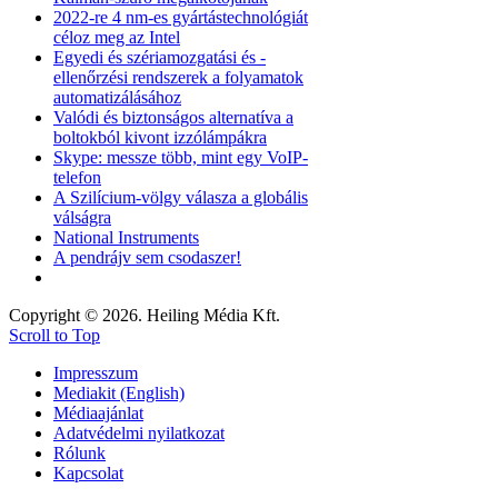
2022-re 4 nm-es gyártástechnológiát
céloz meg az Intel
Egyedi és szériamozgatási és -
ellenőrzési rendszerek a folyamatok
automatizálásához
Valódi és biztonságos alternatíva a
boltokból kivont izzólámpákra
Skype: messze több, mint egy VoIP-
telefon
A Szilícium-völgy válasza a globális
válságra
National Instruments
A pendrájv sem csodaszer!
Copyright © 2026. Heiling Média Kft.
Scroll to Top
Impresszum
Mediakit (English)
Médiaajánlat
Adatvédelmi nyilatkozat
Rólunk
Kapcsolat