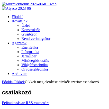
Főoldal
Rovataink
Üzlet
Konstruktőr
Gyártósor
Rendszerintegrátor
Ágazatok
Energetika
Informatika
Járműipar
Minőségbiztosítás
Világítástechnika
Orvoselektronika
Archívum
Főoldal
Cikkek
Cikkek megjelenítése címkék szerint: csatlakozó
csatlakozó
Feliratkozás az RSS csatornára