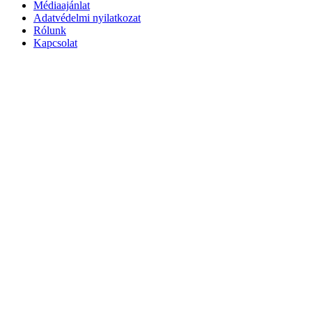
Médiaajánlat
Adatvédelmi nyilatkozat
Rólunk
Kapcsolat