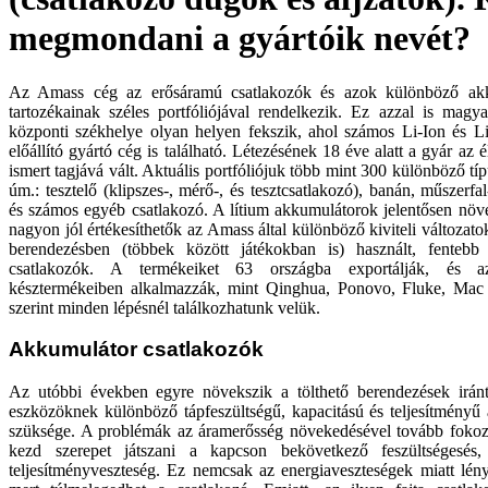
megmondani a gyártóik nevét?
Az Amass cég az erősáramú csatlakozók és azok különböző ak
tartozékainak széles portfóliójával rendelkezik. Ez azzal is magy
központi székhelye olyan helyen fekszik, ahol számos Li-Ion és L
előállító gyártó cég is található. Létezésének 18 éve alatt a gyár az 
ismert tagjává vált. Aktuális portfóliójuk több mint 300 különböző típ
úm.: tesztelő (klipszes-, mérő-, és tesztcsatlakozó), banán, műszerfa
és számos egyéb csatlakozó. A lítium akkumulátorok jelentősen növe
nagyon jól értékesíthetők az Amass által különböző kiviteli változat
berendezésben (többek között játékokban is) használt, fentebb
csatlakozók. A termékeiket 63 országba exportálják, és 
késztermékeiben alkalmazzák, mint Qinghua, Ponovo, Fluke, Mac
szerint minden lépésnél találkozhatunk velük.
Akkumulátor csatlakozók
Az utóbbi években egyre növekszik a tölthető berendezések irán
eszközöknek különböző tápfeszültségű, kapacitású és teljesítményű
szüksége. A problémák az áramerősség növekedésével tovább fokoz
kezd szerepet játszani a kapcson bekövetkező feszültségesés
teljesítményveszteség. Ez nemcsak az energiaveszteségek miatt lén