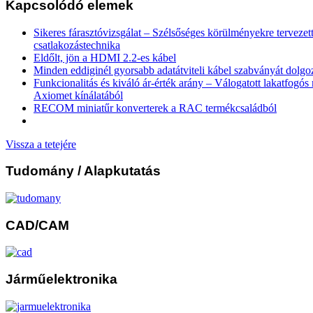
Kapcsolódó elemek
Sikeres fárasztóvizsgálat – Szélsőséges körülményekre tervezet
csatlakozástechnika
Eldőlt, jön a HDMI 2.2-es kábel
Minden eddiginél gyorsabb adatátviteli kábel szabványát dolgo
Funkcionalitás és kiváló ár-érték arány – Válogatott lakatfogó
Axiomet kínálatából
RECOM miniatűr konverterek a RAC termékcsaládból
Vissza a tetejére
Tudomány
/ Alapkutatás
CAD/CAM
Járműelektronika