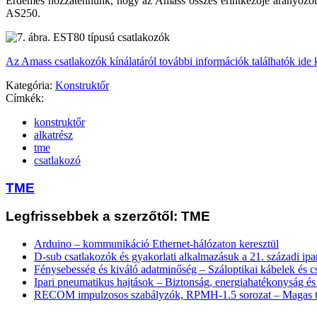
Érdemes hozzátennünk, hogy az Amass összes érintkezője aranyozott
AS250.
Az Amass csatlakozók kínálatáról további információk találhatók ide k
Kategória:
Konstruktőr
Címkék:
konstruktőr
alkatrész
tme
csatlakozó
TME
Legfrissebbek a szerzőtől: TME
Arduino – kommunikáció Ethernet-hálózaton keresztül
D-sub csatlakozók és gyakorlati alkalmazásuk a 21. századi ip
Fénysebesség és kiváló adatminőség – Száloptikai kábelek és c
Ipari pneumatikus hajtások – Biztonság, energiahatékonyság és
RECOM impulzosos szabályzók, RPMH-1.5 sorozat – Magas te