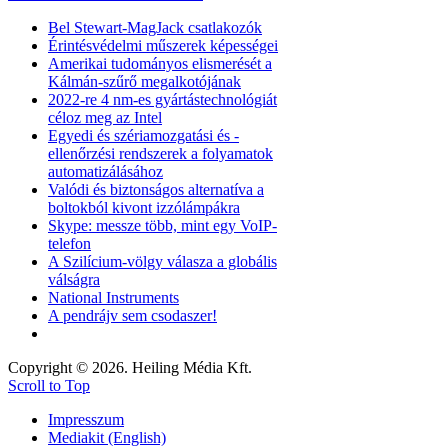
Bel Stewart-MagJack csatlakozók
Érintésvédelmi műszerek képességei
Amerikai tudományos elismerését a
Kálmán-szűrő megalkotójának
2022-re 4 nm-es gyártástechnológiát
céloz meg az Intel
Egyedi és szériamozgatási és -
ellenőrzési rendszerek a folyamatok
automatizálásához
Valódi és biztonságos alternatíva a
boltokból kivont izzólámpákra
Skype: messze több, mint egy VoIP-
telefon
A Szilícium-völgy válasza a globális
válságra
National Instruments
A pendrájv sem csodaszer!
Copyright © 2026. Heiling Média Kft.
Scroll to Top
Impresszum
Mediakit (English)