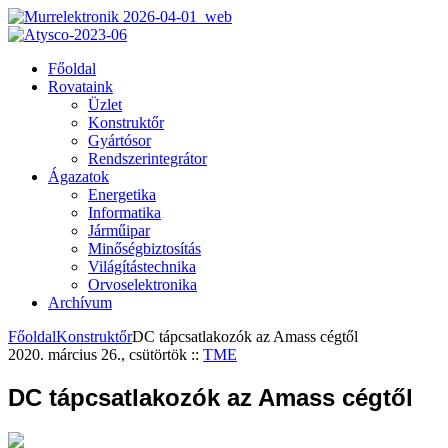
Főoldal
Rovataink
Üzlet
Konstruktőr
Gyártósor
Rendszerintegrátor
Ágazatok
Energetika
Informatika
Járműipar
Minőségbiztosítás
Világítástechnika
Orvoselektronika
Archívum
Főoldal
Konstruktőr
DC tápcsatlakozók az Amass cégtől
2020. március 26., csütörtök
::
TME
DC tápcsatlakozók az Amass cégtől