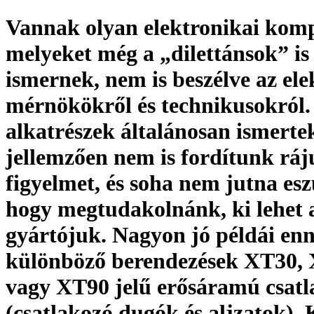
Vannak olyan elektronikai kom
melyeket még a „dilettánsok” is 
ismernek, nem is beszélve az ele
mérnökökről és technikusokról.
alkatrészek általánosan ismertek
jellemzően nem is fordítunk ráj
figyelmet, és soha nem jutna es
hogy megtudakolnánk, ki lehet 
gyártójuk. Nagyon jó példái en
különböző berendezések XT30,
vagy XT90 jelű erősáramú csatl
(csatlakozó dugók és aljzatok). 