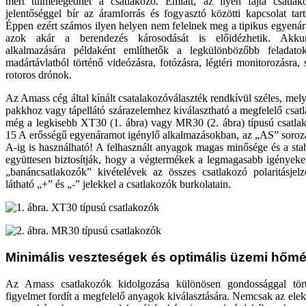
mert túlmelegedhet a csatlakozó. Emiatt, az ilyen fajta csatlak
jelentőséggel bír az áramforrás és fogyasztó közötti kapcsolat tartó
Éppen ezért számos ilyen helyen nem felelnek meg a tipikus egyenár
azok akár a berendezés károsodását is előidézhetik. Akkum
alkalmazására példaként említhetők a legkülönbözőbb feladato
madártávlatból történő videózásra, fotózásra, légtéri monitorozásra, s
rotoros drónok.
Az Amass cég által kínált csatalakozóválaszték rendkívül széles, mel
pakkhoz vagy tápellátó szárazelemhez kiválasztható a megfelelő csat
még a legkisebb XT30 (1. ábra) vagy MR30 (2. ábra) típusú csatlak
15 A erősségű egyenáramot igénylő alkalmazásokban, az „AS” soroza
A-ig is használható! A felhasznált anyagok magas minősége és a stab
együttesen biztosítják, hogy a végtermékek a legmagasabb igényeket 
„banáncsatlakozók” kivételévek az összes csatlakozó polaritásjelz
látható „+” és „-” jelekkel a csatlakozók burkolatain.
Minimális veszteségek és optimális üzemi hőmé
Az Amass csatlakozók kidolgozása különösen gondossággal tör
figyelmet fordít a megfelelő anyagok kiválasztására. Nemcsak az ele