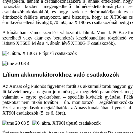
anyagokéra, hanem a csatlakozóházakéra is, annak érdekében, hogy
forrasztás közben megengedhető hőmérséklettartományban 
csatlakozóburkolatokból, és hogy azok ne deformálódjanak és n
érintkezők felülete aranyozott, ami biztosítja, hogy az XT30-as c
érintkezési ellenállás alig 0,70 mΩ, az XT90-es csatlakozónál pedig 
A kínálatban számos szerelési változatot találunk. Vannak PCB-re for
szerelhető vagy akár egy berendezés kezelőpaneljára rögzíthető ve
látható XT60E-M és a 4. ábrán lévő XT30G-F csatlakozók).
Lítium akkumulátorokhoz való csatlakozók
Az Amass cég különös figyelmet fordít az akkumulátorok nagyon gyo
Itt követelmény a nagyon jó minőség, a megfelelő paraméterek meg
valamint – egyre gyakrabban – speciális kivitelek gyártása. Péld
pakkokat nem ritkán további – ún. monitorozó – segédérintkezőkkel 
Ezek a megoldások megtalálhatók az Amass kínálatában. Ilyenek pl.
XT90I csatlakozók (5. és 6. ábra).