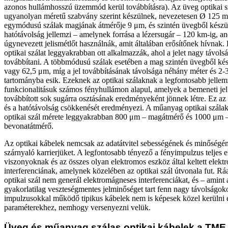
azonos hullámhosszú üzemmód kerül továbbításra). Az üveg optikai s
ugyanolyan méretű szabvány szerint készülnek, nevezetesen Ø 125 m
egymódusú szálak magjának átmérője 9 μm, és szintén üvegből készül.
hatótávolság jellemzi – amelynek forrása a lézersugár – 120 km-ig, an
úgynevezett jelismétlőt használnák, amit általában erősítőnek hívnak. E
optikai szálat leggyakrabban ott alkalmazzák, ahol a jelet nagy távols
továbbítani. A többmódusú szálak esetében a mag szintén üvegből kés
vagy 62,5 μm, míg a jel továbbításának távolsága néhány méter és 2-3
tartományba esik. Ezeknek az optikai szálaknak a legfontosabb jelle
funkcionalitásuk számos fényhullámon alapul, amelyek a bemeneti je
továbbított sok sugárra osztásának eredményeként jönnek létre. Ez az 
és a hatótávolság csökkenését eredményezi. A műanyag optikai szála
optikai szál mérete leggyakrabban 800 μm – magátmérő és 1000 μm 
bevonatátmérő.
Az optikai kábelek nemcsak az adatátvitel sebességének és minőségé
szárnyaló karrierjüket. A legfontosabb tényező a fényimpulzus teljes el
viszonyoknak és az összes olyan elektromos eszköz által keltett elek
interferenciának, amelynek közelében az optikai szál útvonala fut. R
optikai szál nem generál elektromágneses interferenciákat, és – amint 
gyakorlatilag veszteségmentes jelminőséget tart fenn nagy távolságok
impulzusokkal működő tipikus kábelek nem is képesek közel kerülni 
paraméterekhez, nemhogy versenyezni velük.
Üveg és műanyag szálas optikai kábelek a TME 