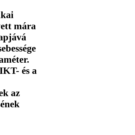
ikai
yett mára
apjává
sebessége
améter.
IKT- és a
ek az
sének