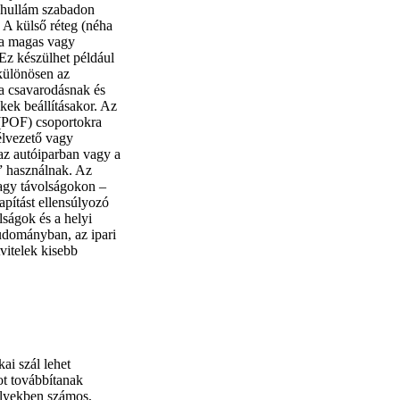
nyhullám szabadon
. A külső réteg (néha
 a magas vagy
Ez készülhet például
különösen az
a csavarodásnak és
ékek beállításakor. Az
 (POF) csoportokra
félvezető vagy
 az autóiparban vagy a
” használnak. Az
nagy távolságokon –
apítást ellensúlyozó
lságok és a helyi
tudományban, az ipari
vitelek kisebb
ai szál lehet
t továbbítanak
lyekben számos,