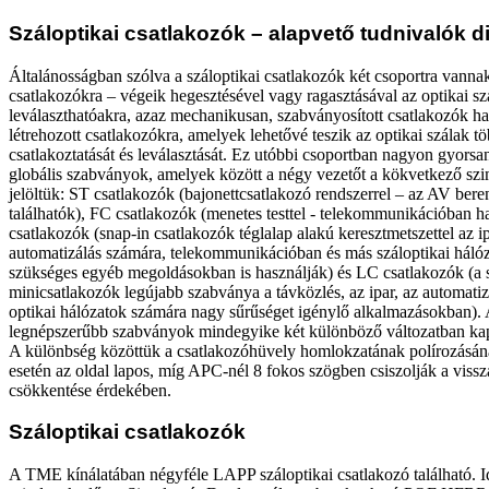
Száloptikai csatlakozók – alapvető tudnivalók d
Általánosságban szólva a száloptikai csatlakozók két csoportra vannak
csatlakozókra – végeik hegesztésével vagy ragasztásával az optikai szá
leválaszthatóakra, azaz mechanikusan, szabványosított csatlakozók ha
létrehozott csatlakozókra, amelyek lehetővé teszik az optikai szálak t
csatlakoztatását és leválasztását. Ez utóbbi csoportban nagyon gyorsa
globális szabványok, amelyek között a négy vezetőt a kökvetkező s
jelöltük: ST csatlakozók (bajonettcsatlakozó rendszerrel – az AV ber
találhatók), FC csatlakozók (menetes testtel - telekommunikációban h
csatlakozók (snap-in csatlakozók téglalap alakú keresztmetszettel az ip
automatizálás számára, telekommunikációban és más száloptikai hálóz
szükséges egyéb megoldásokban is használják) és LC csatlakozók (a 
minicsatlakozók legújabb szabványa a távközlés, az ipar, az automatiz
optikai hálózatok számára nagy sűrűséget igénylő alkalmazásokban). A f
legnépszerűbb szabványok mindegyike két különböző változatban k
A különbség közöttük a csatlakozóhüvely homlokzatának polírozásá
esetén az oldal lapos, míg APC-nél 8 fokos szögben csiszolják a vis
csökkentése érdekében.
Száloptikai csatlakozók
A TME kínálatában négyféle LAPP száloptikai csatlakozó található. I