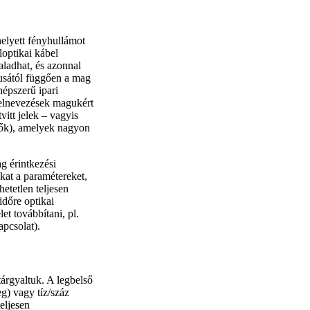
elyett fényhullámot
loptikai kábel
ladhat, és azonnal
pusától függően a mag
népszerű ipari
 elnevezések magukért
itt jelek – vagyis
ők), amelyek nagyon
g érintkezési
kat a paramétereket,
etetlen teljesen
időre optikai
et továbbítani, pl.
pcsolat).
árgyaltuk. A legbelső
g) vagy tíz/száz
eljesen