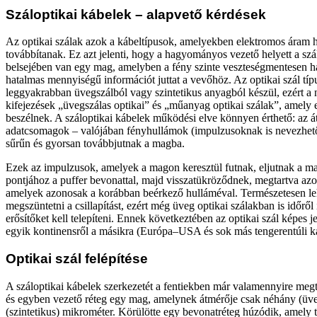
Száloptikai kábelek – alapvető kérdések
Az optikai szálak azok a kábeltípusok, amelyekben elektromos áram h
továbbítanak. Ez azt jelenti, hogy a hagyományos vezető helyett a szá
belsejében van egy mag, amelyben a fény szinte veszteségmentesen ha
hatalmas mennyiségű információt juttat a vevőhöz. Az optikai szál tí
leggyakrabban üvegszálból vagy szintetikus anyagból készül, ezért a 
kifejezések „üvegszálas optikai” és „műanyag optikai szálak”, amely
beszélnek. A száloptikai kábelek működési elve könnyen érthető: az átv
adatcsomagok – valójában fényhullámok (impulzusoknak is nevezhet
sűrűn és gyorsan továbbjutnak a magba.
Ezek az impulzusok, amelyek a magon keresztül futnak, eljutnak a ma
pontjához a puffer bevonattal, majd visszatükröződnek, megtartva azo
amelyek azonosak a korábban beérkező hulláméval. Természetesen leh
megszüntetni a csillapítást, ezért még üveg optikai szálakban is időről 
erősítőket kell telepíteni. Ennek következtében az optikai szál képes jel
egyik kontinensről a másikra (Európa–USA és sok más tengerentúli ka
Optikai szál felépítése
A száloptikai kábelek szerkezetét a fentiekben már valamennyire megt
és egyben vezető réteg egy mag, amelynek átmérője csak néhány (üve
(szintetikus) mikrométer. Körülötte egy bevonatréteg húzódik, amely t