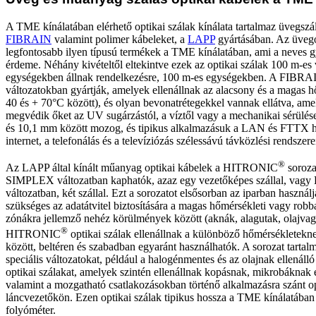
A TME kínálatában elérhető optikai szálak kínálata tartalmaz üvegszál
FIBRAIN
valamint polimer kábeleket, a
LAPP
gyártásában. Az üvego
legfontosabb ilyen típusú termékek a TME kínálatában, ami a neves g
érdeme. Néhány kivételtől eltekintve ezek az optikai szálak 100 m-es
egységekben állnak rendelkezésre, 100 m-es egységekben. A FIBRAI
változatokban gyártják, amelyek ellenállnak az alacsony és a magas h
40 és + 70°C között), és olyan bevonatrétegekkel vannak ellátva, ame
megvédik őket az UV sugárzástól, a víztől vagy a mechanikai sérülés
és 10,1 mm között mozog, és tipikus alkalmazásuk a LAN és FTTX h
internet, a telefonálás és a televíziózás szélessávú távközlési rendszere
®
Az LAPP által kínált műanyag optikai kábelek a HITRONIC
soroza
SIMPLEX változatban kaphatók, azaz egy vezetőképes szállal, va
változatban, két szállal. Ezt a sorozatot elsősorban az iparban használj
szükséges az adatátvitel biztosítására a magas hőmérsékleti vagy rob
zónákra jellemző nehéz körülmények között (aknák, alagutak, olajva
®
HITRONIC
optikai szálak ellenállnak a különböző hőmérsékletekn
között, beltéren és szabadban egyaránt használhatók. A sorozat tartal
speciális változatokat, például a halogénmentes és az olajnak ellenálló 
optikai szálakat, amelyek szintén ellenállnak kopásnak, mikrobáknak é
valamint a mozgatható csatlakozásokban történő alkalmazásra szánt opt
láncvezetőkön. Ezen optikai szálak tipikus hossza a TME kínálatában
folyóméter.