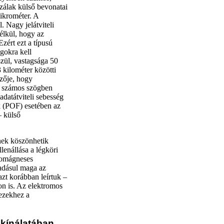
zálak külső bevonatai
ikrométer. A
 Nagy jelátviteli
élkül, hogy az
zért ezt a típusú
ágokra kell
zül, vastagsága 50
 kilométer közötti
mzője, hogy
l számos szögben
adatátviteli sebesség
k (POF) esetében az
– külső
nek köszönhetik
lenállása a légköri
tromágneses
áadásul maga az
azt korábban leírtuk –
on is. Az elektromos
ezekhez a
kínálatában.