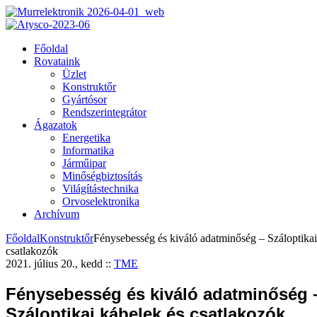
Főoldal
Rovataink
Üzlet
Konstruktőr
Gyártósor
Rendszerintegrátor
Ágazatok
Energetika
Informatika
Járműipar
Minőségbiztosítás
Világítástechnika
Orvoselektronika
Archívum
Főoldal
Konstruktőr
Fénysebesség és kiváló adatminőség – Száloptikai
csatlakozók
2021. július 20., kedd
::
TME
Fénysebesség és kiváló adatminőség 
Száloptikai kábelek és csatlakozók