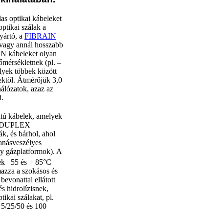
as optikai kábeleket
ptikai szálak a
yártó, a
FIBRAIN
 vagy annál hosszabb
N kábeleket olyan
őmérsékletnek (pl. –
lyek többek között
ektől. Átmérőjük 3,0
álózatok, azaz az
i.
tú kábelek, amelyek
gy DUPLEX
ák, és bárhol, ahol
banásveszélyes
gy gázplatformok). A
ek –55 és + 85°C
mazza a szokásos és
bevonattal ellátott
s hidrolízisnek,
ikai szálakat, pl.
 5/25/50 és 100