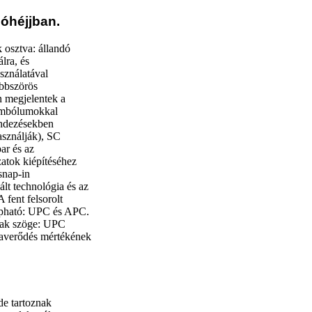
ióhéjjban.
 osztva: állandó
lra, és
sználatával
öbbszörös
n megjelentek a
zimbólumokkal
endezésekben
asználják), SC
ar és az
atok kiépítéséhez
snap-in
ált technológia és az
ent felsorolt ​​
apható: UPC és APC.
nak szöge: UPC
szaverődés mértékének
de tartoznak