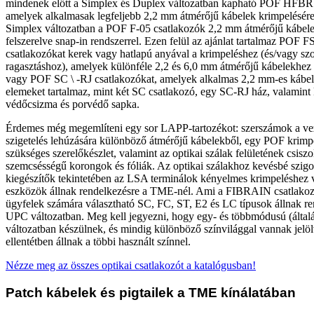
mindenek előtt a Simplex és Duplex változatban kapható POF HFBR 
amelyek alkalmasak legfeljebb 2,2 mm átmérőjű kábelek krimpelésére 
Simplex változatban a POF F-05 csatlakozók 2,2 mm átmérőjű kábel
felszerelve snap-in rendszerrel. Ezen felül az ajánlat tartalmaz POF
csatlakozókat kerek vagy hatlapú anyával a krimpeléshez (és/vagy sz
ragasztáshoz), amelyek különféle 2,2 és 6,0 mm átmérőjű kábelekhez 
vagy POF SC \ -RJ csatlakozókat, amelyek alkalmas 2,2 mm-es kábel
elemeket tartalmaz, mint két SC csatlakozó, egy SC-RJ ház, valamint k
védőcsizma és porvédő sapka.
Érdemes még megemlíteni egy sor LAPP-tartozékot: szerszámok a vez
szigetelés lehúzására különböző átmérőjű kábelekből, egy POF krimp
szükséges szerelőkészlet, valamint az optikai szálak felületének csis
szemcsésségű korongok és fóliák. Az optikai szálakhoz kevésbé szig
kiegészítők tekintetében az LSA terminálok kényelmes krimpeléshez 
eszközök állnak rendelkezésre a TME-nél. Ami a FIBRAIN csatlakozók
ügyfelek számára választható SC, FC, ST, E2 és LC típusok állnak r
UPC változatban. Meg kell jegyezni, hogy egy- és többmódusú (álta
változatban készülnek, és mindig különböző színvilággal vannak jelö
ellentétben állnak a többi használt színnel.
Nézze meg az összes optikai csatlakozót a katalógusban!
Patch kábelek és pigtailek a TME kínálatában