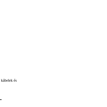
 kábelek és
–