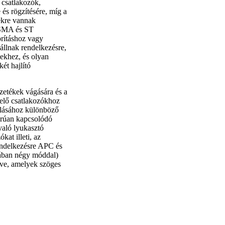
csatlakozók,
és rögzítésére, míg a
ekre vannak
 FSMA és ST
orításhoz vagy
állnak rendelkezésre,
ekhez, és olyan
ét hajlító
etékek vágására és a
elő csatlakozókhoz
zolásához különböző
orúan kapcsolódó
való lyukasztó
at illeti, az
endelkezésre APC és
lában négy móddal)
lve, amelyek szöges