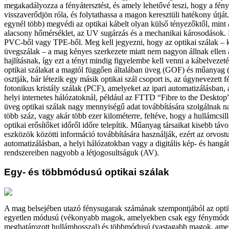
megakadályozza a fényátersztést, és amely lehetővé teszi, hogy a fé
visszaverődjön róla, és folytathassa a magon keresztüli hatékony útját
egynél több) megvédi az optikai kábelt olyan külső tényezőktől, mint
alacsony hőmérséklet, az UV sugárzás és a mechanikai károsodások. 
PVC-ből vagy TPE-ből. Meg kell jegyezni, hogy az optikai szálak – 
üvegszálak – a mag kényes szerkezete miatt nem nagyon állnak ellen 
hajlításnak, így ezt a tényt mindig figyelembe kell venni a kábelvezet
optikai szálakat a magtól függően általában üveg (GOF) és műanyag
osztják, bár létezik egy másik optikai szál csoport is, az úgynevezett 
fotonikus kristály szálak (PCF), amelyeket az ipari automatizálásban,
helyi internetes hálózatoknál, például az FTTD “Fibre to the Desktop
üveg optikai szálak nagy mennyiségű adat továbbítására szolgálnak 
több száz, vagy akár több ezer kilométerre, feltéve, hogy a hullámcsill
optikai erősítőket időről időre telepítik. Műanyag társaikat kisebb távo
eszközök közötti információ továbbítására használják, ezért az orvos
automatizálásban, a helyi hálózatokban vagy a digitális kép- és hangát
rendszereiben nagyobb a létjogosultságuk (AV).
Egy- és többmódusú optikai szálak
A mag belsejében utazó fénysugarak számának szempontjából az optik
egyetlen módusú (vékonyabb magok, amelyekben csak egy fénymódo
meghatározott hullámhosszal) és többmódusú (vastagabb magok, ame