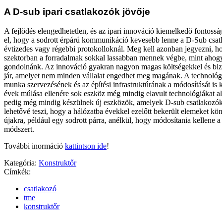
A D-sub ipari csatlakozók jövője
A fejlődés elengedhetetlen, és az ipari innováció kiemelkedő fontoss
el, hogy a sodrott érpárú kommunikáció kevesebb lenne a D-Sub csat
évtizedes vagy régebbi protokolloknál. Meg kell azonban jegyezni, ho
szektorban a forradalmak sokkal lassabban mennek végbe, mint ahogy
gondolnánk. Az innováció gyakran nagyon magas költségekkel és biz
jár, amelyet nem minden vállalat engedhet meg magának. A technológi
munka szervezésének és az építési infrastruktúrának a módosítását is 
évek múlása ellenére sok eszköz még mindig elavult technológiákat al
pedig még mindig készülnek új eszközök, amelyek D-sub csatlakozók
lehetővé teszi, hogy a hálózatba évekkel ezelőtt bekerült elemeket kö
újakra, például egy sodrott párra, anélkül, hogy módosítania kellene
módszert.
További inormáció
kattintson ide
!
Kategória:
Konstruktőr
Címkék:
csatlakozó
tme
konstruktőr