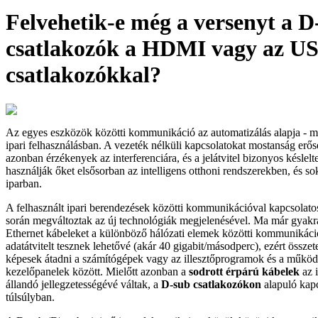
Felvehetik-e még a versenyt a D
csatlakozók a HDMI vagy az U
csatlakozókkal?
Az egyes eszközök közötti kommunikáció az automatizálás alapja - m
ipari felhasználásban. A vezeték nélküli kapcsolatokat mostanság erőse
azonban érzékenyek az interferenciára, és a jelátvitel bizonyos késlelte
használják őket elsősorban az intelligens otthoni rendszerekben, és so
iparban.
A felhasznált ipari berendezések közötti kommunikációval kapcsolato
során megváltoztak az új technológiák megjelenésével. Ma már gyakr
Ethernet kábeleket a különböző hálózati elemek közötti kommunikác
adatátvitelt tesznek lehetővé (akár 40 gigabit/másodperc), ezért összete
képesek átadni a számítógépek vagy az illesztőprogramok és a működ
kezelőpanelek között. Mielőtt azonban a
sodrott érpárú kábelek
az 
állandó jellegzetességévé váltak, a
D-sub csatlakozókon
alapuló kapc
túlsúlyban.