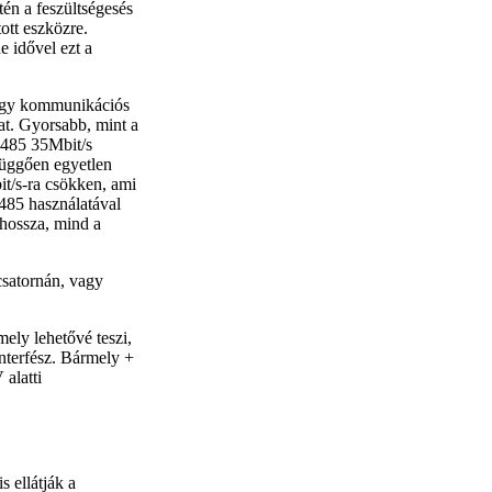
én a feszültségesés
ott eszközre.
 idővel ezt a
 egy kommunikációs
t. Gyorsabb, mint a
S-485 35Mbit/s
függően egyetlen
it/s-ra csökken, ami
485 használatával
 hossza, mind a
csatornán, vagy
mely lehetővé teszi,
terfész. Bármely +
alatti
 ellátják a