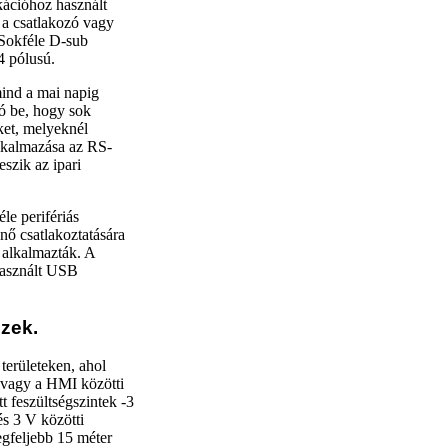
kációhoz használt
a a csatlakozó vagy
. Sokféle D-sub
4 pólusú.
mind a mai napig
ó be, hogy sok
ket, melyeknél
lkalmazása az RS-
szik az ipari
le perifériás
nő csatlakoztatására
 alkalmazták. A
 használt USB
zek.
területeken, ahol
C vagy a HMI közötti
 feszültségszintek -3
és 3 V közötti
egfeljebb 15 méter