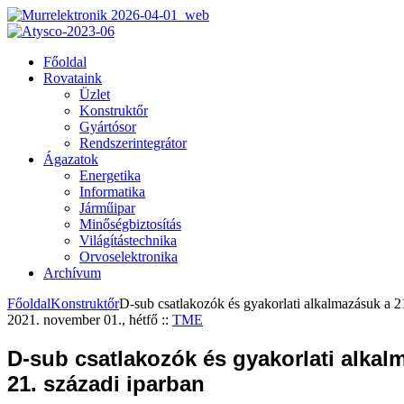
Főoldal
Rovataink
Üzlet
Konstruktőr
Gyártósor
Rendszerintegrátor
Ágazatok
Energetika
Informatika
Járműipar
Minőségbiztosítás
Világítástechnika
Orvoselektronika
Archívum
Főoldal
Konstruktőr
D-sub csatlakozók és gyakorlati alkalmazásuk a 2
2021. november 01., hétfő
::
TME
D-sub csatlakozók és gyakorlati alkal
21. századi iparban