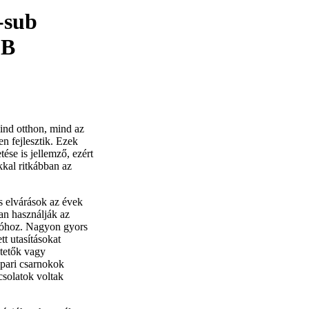
-sub
SB
ind otthon, mind az
n fejlesztik. Ezek
tése is jellemző, ezért
kkal ritkábban az
s elvárások az évek
an használják az
ióhoz. Nagyon gyors
tt utasításokat
tetők vagy
ipari csarnokok
solatok voltak