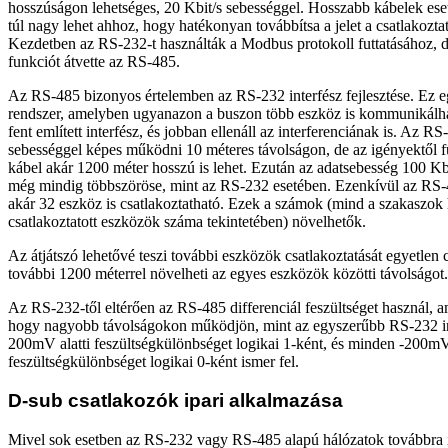
hosszúságon lehetséges, 20 Kbit/s sebességgel. Hosszabb kábelek eset
túl nagy lehet ahhoz, hogy hatékonyan továbbítsa a jelet a csatlakoztat
Kezdetben az RS-232-t használták a Modbus protokoll futtatásához, de
funkciót átvette az RS-485.
Az RS-485 bizonyos értelemben az RS-232 interfész fejlesztése. Ez
rendszer, amelyben ugyanazon a buszon több eszköz is kommunikálha
fent említett interfész, és jobban ellenáll az interferenciának is. Az R
sebességgel képes működni 10 méteres távolságon, de az igényektől 
kábel akár 1200 méter hosszú is lehet. Ezután az adatsebesség 100 Kb
még mindig többszöröse, mint az RS-232 esetében. Ezenkívül az RS-
akár 32 eszköz is csatlakoztatható. Ezek a számok (mind a szakaszok
csatlakoztatott eszközök száma tekintetében) növelhetők.
Az átjátszó lehetővé teszi további eszközök csatlakoztatását egyetlen 
további 1200 méterrel növelheti az egyes eszközök közötti távolságot.
Az RS-232-től eltérően az RS-485 differenciál feszültséget használ, a
hogy nagyobb távolságokon működjön, mint az egyszerűbb RS-232 in
200mV alatti feszültségkülönbséget logikai 1-ként, és minden -200mV 
feszültségkülönbséget logikai 0-ként ismer fel.
D-sub csatlakozók ipari alkalmazása
Mivel sok esetben az RS-232 vagy RS-485 alapú hálózatok továbbra is