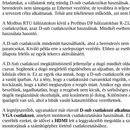
feladatukat, a vállalatok még mindig D-sub csatlakozókat használnak.
berendezés nem támogatja az Ethernet vezérlést, de továbbra is telj
a tervezett célra alkalmasak. Tehát ami tökéletesen működik, azt nem k
A Modbus RTU hálózatokon kívül a Profibus DP hálózatokban R-23
csatlakozókat, azaz D-sub csatlakozókat használnak. Mindkét esetben
használata hasonló.
A D-sub csatlakozók mindenütt használhatók, ahol a berendezés nem
parancsokat. Kiváló példa erre a szelepsziget vezérlés. Ebben az eset
állapota felelős az egyik tekercs aktiválásáért.
A D-Sub csatlakozó megkülönböztető jellemzője a dugó mindkét olda
csavar. Segítenek a dugó megfelelő rögzítésében az aljzatban, de véde
kihúzás ellen is. Ez az egyik oka annak, hogy a D-sub csatlakozók 
a vasúti iparban. Az a tény, hogy a csatlakozást csavarokkal rögzítik,
kockázatát, hogy a kábel meglazuljon a rezgés miatt. Amikor egy mo
beszélünk, tagadhatatlan, hogy a rezgések nem kicsik, és szélsőséges
dugók meglazulását okozhatják, ami korántsem jó dolog. Különösen a
iparágról van szó, ahol a hibák vasúti katasztrófához vezethetnek.
A legnépszerűbb, ugyanakkor már elavult
D-sub csatlakozó alkalma
VGA csatlakozó
, amelyet monitorok csatlakoztatására használnak. E
cserélték ezeket, de idővel a
HDMI
lett a leggyakoribb megoldás a s
monitorjának a számítógéphez történő csatlakoztatásához.