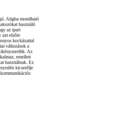
ágú. Aligha mondható
lakozókat használó
gy az ipari
 azt elsőre
onyos kockázattal
ai változások a
kikényszerítik. Az
kalmaz, emellett
at használnak. Ez
nnyedén kicserélje
 a kommunikációs