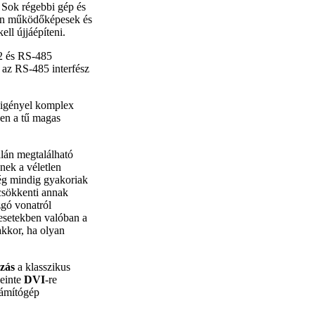
 Sok régebbi gép és
esen működőképesek és
ell újjáépíteni.
2 és RS-485
 az RS-485 interfész
 igényel komplex
ben a tű magas
lán megtalálható
nek a véletlen
még mindig gyakoriak
 csökkenti annak
zgó vonatról
 esetekben valóban a
kkor, ha olyan
zás
a klasszikus
leinte
DVI
-re
zámítógép