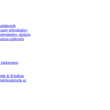
satlakozók
 nagy teljesítmény
ljesítmény sűrűség
ulzus-szélesség
t elektromos
zták ki Kínában
s mérőeszközök az