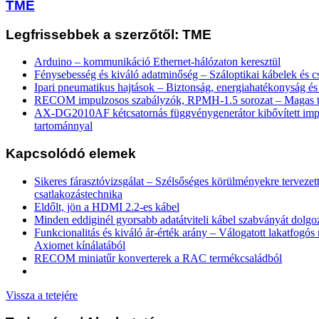
TME
Legfrissebbek a szerzőtől: TME
Arduino – kommunikáció Ethernet-hálózaton keresztül
Fénysebesség és kiváló adatminőség – Száloptikai kábelek és c
Ipari pneumatikus hajtások – Biztonság, energiahatékonyság és
RECOM impulzosos szabályzók, RPMH-1.5 sorozat – Magas te
AX-DG2010AF kétcsatornás függvénygenerátor kibővített imp
tartománnyal
Kapcsolódó elemek
Sikeres fárasztóvizsgálat – Szélsőséges körülményekre tervezet
csatlakozástechnika
Eldőlt, jön a HDMI 2.2-es kábel
Minden eddiginél gyorsabb adatátviteli kábel szabványát dolgo
Funkcionalitás és kiváló ár-érték arány – Válogatott lakatfogó
Axiomet kínálatából
RECOM miniatűr konverterek a RAC termékcsaládból
Vissza a tetejére