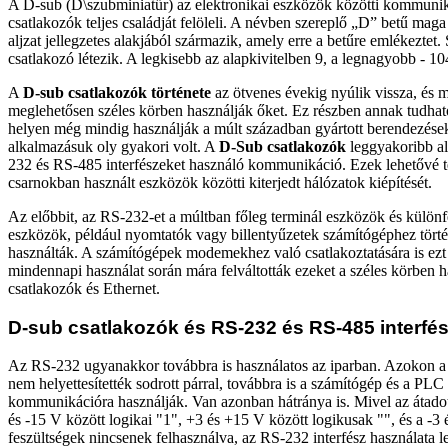
A D-sub (D\szubminiatűr) az elektronikai eszközök közötti kommuni
csatlakozók teljes családját felöleli. A névben szereplő „D” betű mag
aljzat jellegzetes alakjából származik, amely erre a betűre emlékeztet
csatlakozó létezik. A legkisebb az alapkivitelben 9, a legnagyobb - 10
A
D-sub csatlakozók története
az ötvenes évekig nyúlik vissza, és 
meglehetősen széles körben használják őket. Ez részben annak tudhat
helyen még mindig használják a múlt században gyártott berendezése
alkalmazásuk oly gyakori volt. A
D-Sub csatlakozók
leggyakoribb a
232 és RS-485 interfészeket használó kommunikáció. Ezek lehetővé te
csarnokban használt eszközök közötti kiterjedt hálózatok kiépítését.
Az előbbit, az RS-232-et a múltban főleg terminál eszközök és különfé
eszközök, például nyomtatók vagy billentyűzetek számítógéphez törté
használták. A számítógépek modemekhez való csatlakoztatására is ezt
mindennapi használat során mára felváltották ezeket a széles körben
csatlakozók és Ethernet.
D-sub csatlakozók és RS-232 és RS-485 interfés
Az RS-232 ugyanakkor továbbra is használatos az iparban. Azokon a 
nem helyettesítették sodrott párral, továbbra is a számítógép és a PL
kommunikációra használják. Van azonban hátránya is. Mivel az átadott
és -15 V között logikai "1", +3 és +15 V között logikusak "", és a -3 
feszültségek nincsenek felhasználva, az RS-232 interfész használata l