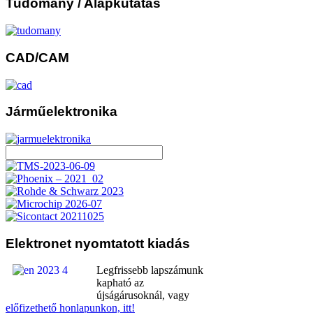
Tudomány
/ Alapkutatás
CAD/CAM
Járműelektronika
Elektronet
nyomtatott kiadás
Legfrissebb lapszámunk
kapható az
újságárusoknál, vagy
előfizethető honlapunkon, itt!