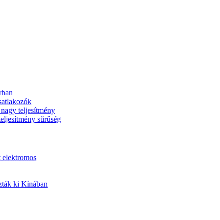
arban
satlakozók
 nagy teljesítmény
ljesítmény sűrűség
t elektromos
zták ki Kínában