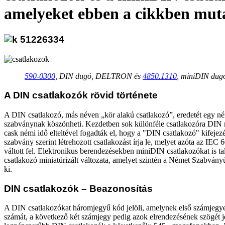
amelyeket ebben a cikkben mut
590-0300
, DIN dugó, DELTRON és
4850.1310
, miniDIN du
A DIN csatlakozók rövid története
A DIN csatlakozó, más néven „kör alakú csatlakozó”, eredetét egy né
szabványnak köszönheti. Kezdetben sok különféle csatlakozóra DIN 
cask némi idő elteltével fogadták el, hogy a "DIN csatlakozó" kifeje
szabvány szerint létrehozott csatlakozást írja le, melyet azóta az IE
váltott fel. Elektronikus berendezésekben miniDIN csatlakozókat is t
csatlakozó miniatürizált változata, amelyet szintén a Német Szabványüg
ki.
DIN csatlakozók – Beazonosítás
A DIN csatlakozókat háromjegyű kód jelöli, amelynek első számjegye
számát, a következő két számjegy pedig azok elrendezésének szögét je