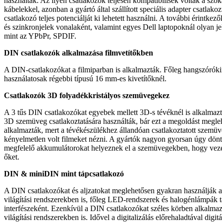
használták. Az ilyen csatlakozók teljesen kompatibilisek voltak a szo
kábelekkel, azonban a gyártó által szállított speciális adapter csatlakoz
csatlakozó teljes potenciálját ki lehetett használni. A további érintkez
és szinkronjelek vonalaként, valamint egyes Dell laptopoknál olyan je
mint az YPbPr, SPDIF.
DIN csatlakozók alkalmazása filmvetítőkben
A DIN-csatlakozókat a filmiparban is alkalmazták. Főleg hangszórók
használatosak régebbi típusú 16 mm-es kivetítőknél.
Csatlakozók 3D folyadékkristályos szemüvegekez
A 3 tűs DIN csatlakozókat egyebek mellett 3D-s tévéknél is alkalmaz
3D szemüveg csatlakoztatására használták, bár ezt a megoldást megle
alkalmazták, mert a tévékészülékhez állandóan csatlakoztatott szemü
kényelmetlen volt filmeket nézni. A gyártók nagyon gyorsan úgy dönt
megfelelő akkumulátorokat helyeznek el a szemüvegekben, hogy vezet
őket.
DIN & miniDIN mint tápcsatlakozó
A DIN csatlakozókat és aljzatokat meglehetősen gyakran használják 
világítási rendszerekben is, főleg LED-rendszerek és halogénlámpák 
interfészeként. Ezenkívül a DIN csatlakozókat széles körben alkalmaz
világítási rendszerekben is. Idővel a digitalizálás előrehaladtával digitá