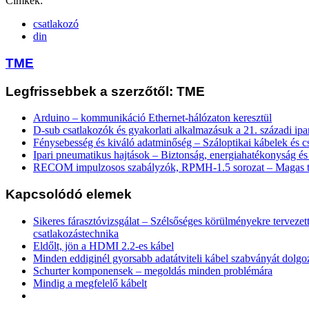
Címkék:
csatlakozó
din
TME
Legfrissebbek a szerzőtől: TME
Arduino – kommunikáció Ethernet-hálózaton keresztül
D-sub csatlakozók és gyakorlati alkalmazásuk a 21. századi ip
Fénysebesség és kiváló adatminőség – Száloptikai kábelek és c
Ipari pneumatikus hajtások – Biztonság, energiahatékonyság és
RECOM impulzosos szabályzók, RPMH-1.5 sorozat – Magas te
Kapcsolódó elemek
Sikeres fárasztóvizsgálat – Szélsőséges körülményekre tervezet
csatlakozástechnika
Eldőlt, jön a HDMI 2.2-es kábel
Minden eddiginél gyorsabb adatátviteli kábel szabványát dolgo
Schurter komponensek – megoldás minden problémára
Mindig a megfelelő kábelt