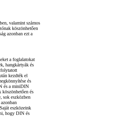
tben, valamint számos
kozónak köszönhetően
ság azonban ezt a
ket a foglalatokat
ek, hangkártyák és
olytatott
után kezdték el
 megkönnyítése és
IN és a miniDIN
k köszönhetően és
e, sok eszközben
tt azonban
 Saját eszközeink
ani, hogy DIN és