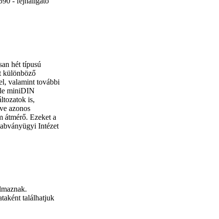
0 - fejhallgató
an hét típusú
zt különböző
l, valamint további
féle miniDIN
ltozatok is,
tve azonos
mm átmérő. Ezeket a
abványügyi Intézet
almaznak.
aként találhatjuk