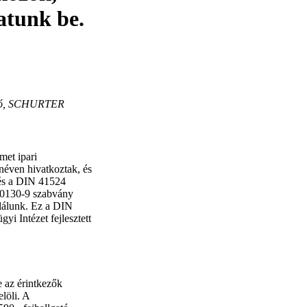
atunk be.
gó, SCHURTER
met ipari
néven hivatkoztak, és
zés a DIN 41524
C 60130-9 szabvány
alálunk. Ez a DIN
yi Intézet fejlesztett
 az érintkezők
löli. A