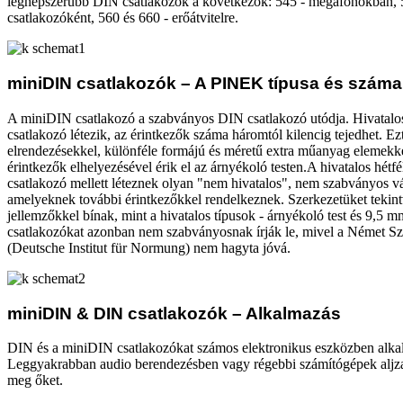
legnépszerűbb DIN csatlakozók a következők: 545 - megafonokban, 59
csatlakozóként, 560 és 660 - erőátvitelre.
miniDIN csatlakozók – A PINEK típusa és száma
A miniDIN csatlakozó a szabványos DIN csatlakozó utódja. Hivatalos
csatlakozó létezik, az érintkezők száma háromtól kilencig tejedhet. E
elrendezésekkel, különféle formájú és méretű extra műanyag elemekke
érintkezők elhelyezésével érik el az árnyékoló testen.A hivatalos hét
csatlakozó mellett léteznek olyan "nem hivatalos", nem szabványos vá
amelyeknek további érintkezőkkel rendelkeznek. Szerkezetüket tekin
jellemzőkkel bínak, mint a hivatalos típusok - árnyékoló test és 9,5 
csatlakozókat azonban nem szabványosnak írják le, mivel a Német Sz
(Deutsche Institut für Normung) nem hagyta jóvá.
miniDIN & DIN csatlakozók – Alkalmazás
DIN és a miniDIN csatlakozókat számos elektronikus eszközben alk
Leggyakrabban audio berendezésben vagy régebbi számítógépek aljzat
meg őket.