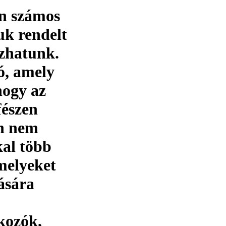
en számos
uk rendelt
ozhatunk.
ó, amely
 hogy az
fészen
an nem
kal több
amelyeket
ására
kozók,