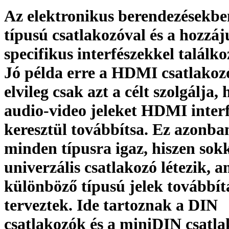
Az elektronikus berendezésekb
típusú csatlakozóval és a hozzáj
specifikus interfészekkel találk
Jó példa erre a HDMI csatlakoz
elvileg csak azt a célt szolgálja,
audio-video jeleket HDMI inter
keresztül továbbítsa. Ez azonb
minden típusra igaz, hiszen sok
univerzális csatlakozó létezik, 
különböző típusú jelek továbbít
terveztek. Ide tartoznak a DIN
csatlakozók és a miniDIN csatla