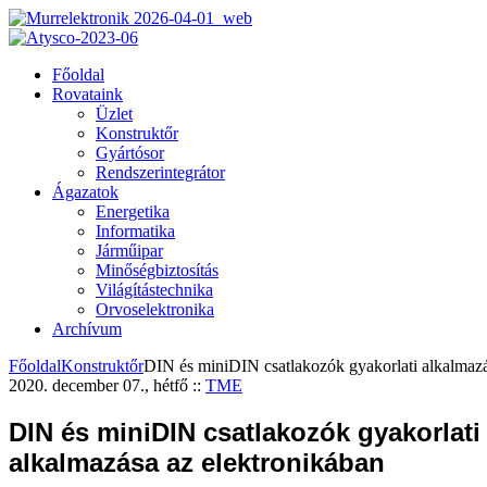
Főoldal
Rovataink
Üzlet
Konstruktőr
Gyártósor
Rendszerintegrátor
Ágazatok
Energetika
Informatika
Járműipar
Minőségbiztosítás
Világítástechnika
Orvoselektronika
Archívum
Főoldal
Konstruktőr
DIN és miniDIN csatlakozók gyakorlati alkalmazá
2020. december 07., hétfő
::
TME
DIN és miniDIN csatlakozók gyakorlati
alkalmazása az elektronikában