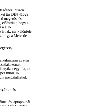
dezéshez, hiszen
y két tűs DIN 41529
lső megerősítés
 előfordult, hogy a
ág a DIN
yártják, így különféle
s, hogy a Mercedes-
 egerek,
alkalmazása az egér
s csatlakozónak
entyűzet egy lila, az
ógépes miniDIN
dig megtalálhatjuk
rtyákon és
áknál és laptopoknál