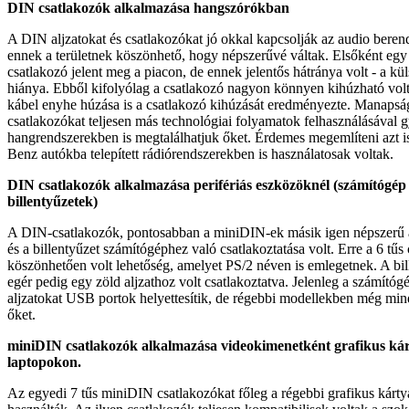
DIN csatlakozók alkalmazása hangszórókban
A DIN aljzatokat és csatlakozókat jó okkal kapcsolják az audio beren
ennek a területnek köszönhető, hogy népszerűvé váltak. Elsőként eg
csatlakozó jelent meg a piacon, de ennek jelentős hátránya volt - a kü
hiánya. Ebből kifolyólag a csatlakozó nagyon könnyen kihúzható volt,
kábel enyhe húzása is a csatlakozó kihúzását eredményezte. Manaps
csatlakozókat teljesen más technológiai folyamatok felhasználásával g
hangrendszerekben is megtalálhatjuk őket. Érdemes megemlíteni azt i
Benz autókba telepített rádiórendszerekben is használatosak voltak.
DIN csatlakozók alkalmazása perifériás eszközöknél (számítógép
billentyűzetek)
A DIN-csatlakozók, pontosabban a miniDIN-ek másik igen népszerű 
és a billentyűzet számítógéphez való csatlakoztatása volt. Erre a 6 tű
köszönhetően volt lehetőség, amelyet PS/2 néven is emlegetnek. A bill
egér pedig egy zöld aljzathoz volt csatlakoztatva. Jelenleg a számít
aljzatokat USB portok helyettesítik, de régebbi modellekben még min
őket.
miniDIN csatlakozók alkalmazása videokimenetként grafikus ká
laptopokon.
Az egyedi 7 tűs miniDIN csatlakozókat főleg a régebbi grafikus kárty