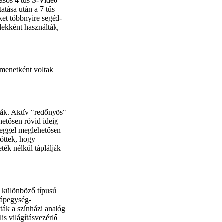
kásos 4 tűs S-Video
tatása után a 7 tűs
őket többnyire segéd-
lekként használták,
imenetként voltak
ták. Aktív "redőnyös"
hetősen rövid ideig
veggel meglehetősen
öttek, hogy
ék nélkül táplálják
a különböző típusú
tápegység-
ták a színházi analóg
lis világításvezérlő