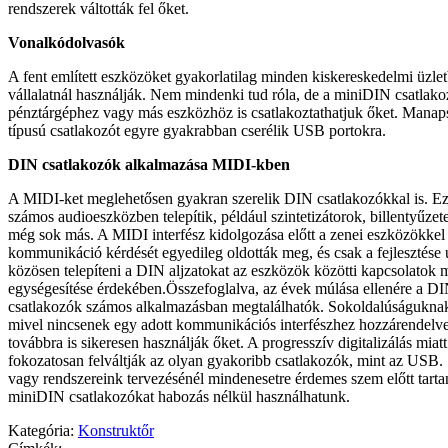
rendszerek váltották fel őket.
Vonalkódolvasók
A fent említett eszközöket gyakorlatilag minden kiskereskedelmi üzle
vállalatnál használják. Nem mindenki tud róla, de a miniDIN csatla
pénztárgéphez vagy más eszközhöz is csatlakoztathatjuk őket. Manap
típusú csatlakozót egyre gyakrabban cserélik USB portokra.
DIN csatlakozók alkalmazása MIDI-kben
A MIDI-ket meglehetősen gyakran szerelik DIN csatlakozókkal is. Eze
számos audioeszközben telepítik, például szintetizátorok, billentyűzet
még sok más. A MIDI interfész kidolgozása előtt a zenei eszközökkel f
kommunikáció kérdését egyedileg oldották meg, és csak a fejlesztése 
közösen telepíteni a DIN aljzatokat az eszközök közötti kapcsolatok
egységesítése érdekében.Összefoglalva, az évek múlása ellenére a D
csatlakozók számos alkalmazásban megtalálhatók. Sokoldalúságukna
mivel nincsenek egy adott kommunikációs interfészhez hozzárendelv
továbbra is sikeresen használják őket. A progresszív digitalizálás mia
fokozatosan felváltják az olyan gyakoribb csatlakozók, mint az USB.
vagy rendszereink tervezésénél mindenesetre érdemes szem előtt tart
miniDIN csatlakozókat habozás nélkül használhatunk.
Kategória:
Konstruktőr