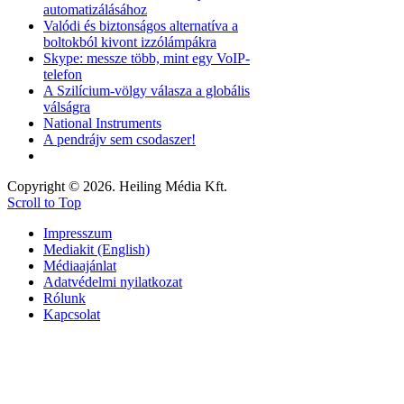
automatizálásához
Valódi és biztonságos alternatíva a
boltokból kivont izzólámpákra
Skype: messze több, mint egy VoIP-
telefon
A Szilícium-völgy válasza a globális
válságra
National Instruments
A pendrájv sem csodaszer!
Copyright © 2026. Heiling Média Kft.
Scroll to Top
Impresszum
Mediakit (English)
Médiaajánlat
Adatvédelmi nyilatkozat
Rólunk
Kapcsolat