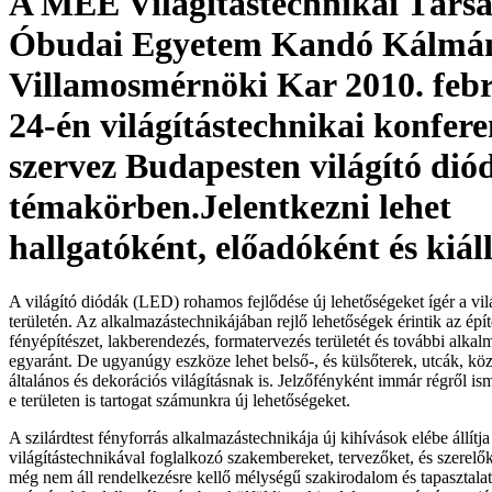
A MEE Világítástechnikai Társa
Óbudai Egyetem Kandó Kálmá
Villamosmérnöki Kar 2010. febr
24-én világítástechnikai konfere
szervez Budapesten világító di
témakörben.Jelentkezni lehet
hallgatóként, előadóként és kiál
A világító diódák (LED) rohamos fejlődése új lehetőségeket ígér a vi
területén. Az alkalmazástechnikájában rejlő lehetőségek érintik az épít
fényépítészet, lakberendezés, formatervezés területét és további alka
egyaránt. De ugyanúgy eszköze lehet belső-, és külsőterek, utcák, köz
általános és dekorációs világításnak is. Jelzőfényként immár régről i
e területen is tartogat számunkra új lehetőségeket.
A szilárdtest fényforrás alkalmazástechnikája új kihívások elébe állítja
világítástechnikával foglalkozó szakembereket, tervezőket, és szerelő
még nem áll rendelkezésre kellő mélységű szakirodalom és tapasztal