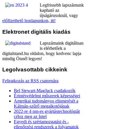
Legfrissebb lapszámunk
kapható az
újságárusoknál, vagy
előfizethető honlapunkon, itt!
Elektronet
digitális kiadás
Lapszámaink digitálisan
is elérhetőek a
digitalstand.hu oldalon, hogy kedvenc lapja
mindig Önnél legyen!
Legolvasottabb
cikkeink
Feliratkozás az RSS csatornára
Bel Stewart-MagJack csatlakozók
Érintésvédelmi műszerek képességei
Amerikai tudományos elismerését a
Kálmán-szűrő megalkotójának
2022-re 4 nm-es gyártástechnológiát
céloz meg az Intel
Egyedi és szériamozgatási és -
ellenőrzési rendszerek a folyamatok