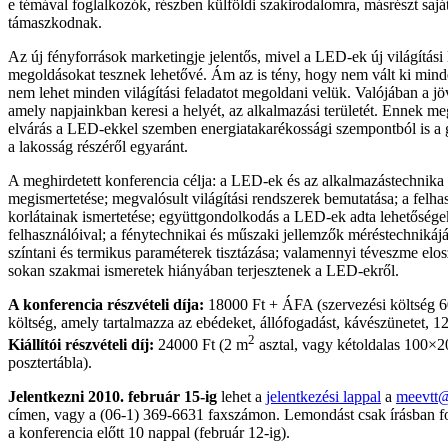
e témával foglalkozók, részben külföldi szakirodalomra, másrészt saját
támaszkodnak.
Az új fényforrások marketingje jelentős, mivel a LED-ek új világítási 
megoldásokat tesznek lehetővé. Ám az is tény, hogy nem vált ki minde
nem lehet minden világítási feladatot megoldani velük. Valójában a jö
amely napjainkban keresi a helyét, az alkalmazási területét. Ennek me
elvárás a LED-ekkel szemben energiatakarékossági szempontból is a 
a lakosság részéről egyaránt.
A meghirdetett konferencia célja: a LED-ek és az alkalmazástechnika
megismertetése; megvalósult világítási rendszerek bemutatása; a felhas
korlátainak ismertetése; együttgondolkodás a LED-ek adta lehetőség
felhasználóival; a fénytechnikai és műszaki jellemzők méréstechnikájá
színtani és termikus paraméterek tisztázása; valamennyi téveszme elos
sokan szakmai ismeretek hiányában terjesztenek a LED-ekről.
A konferencia részvételi díja:
18000 Ft + ÁFA (szervezési költség 60
költség, amely tartalmazza az ebédeket, állófogadást, kávészünetet, 1
2
Kiállítói részvételi díj:
24000 Ft (2 m
asztal, vagy kétoldalas 100×2
posztertábla).
Jelentkezni 2010. február 15-ig
lehet a
jelentkezési lappal
a
meevtt
címen, vagy a (06-1) 369-6631 faxszámon. Lemondást csak írásban f
a konferencia előtt 10 nappal (február 12-ig).