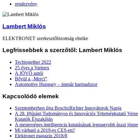
rendezvény
Lambert Miklós
ELEKTRONET szerkesztőbizottság elnöke
Legfrissebbek a szerzőtől: Lambert Miklós
Techtogether 2022
25 éves a Varinex
A JÖVŐ autói
Bővül a „Merci”
Automotive Hungary – immár harmadszor
Kapcsolódó elemek
Szeptemberben újra BoschxRichter Innovátorok Napja
A 28. Ifjúsági Tudományos és Innovációs Tehetségkutató Verse
Kutatók Éjszakáján
A mesterséges intelligencia kutatásának legnagyobb ászai jönn
Mi várható a 2019-es CES-en?
Elektronet magazin 2018/8