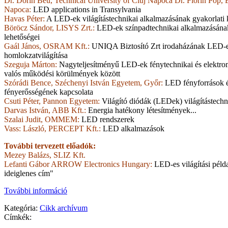
Dr. Dorin Beu, Technical University of Cluj Napoca Dr. Florin Pop, 
Napoca:
LED applications in Transylvania
Havas Péter:
A LED-ek világítástechnikai alkalmazásának gyakorlati 
Böröcz Sándor, LISYS Zrt.:
LED-ek színpadtechnikai alkalmazásána
lehetőségei
Gaál János, OSRAM Kft.:
UNIQA Biztosító Zrt irodaházának LED-
homlokzatvilágítása
Szeguja Márton:
Nagyteljesítményű LED-ek fénytechnikai és elektro
valós működési körülmények között
Szórádi Bence, Széchenyi István Egyetem, Győr:
LED fényforrások é
fényerősségének kapcsolata
Csuti Péter, Pannon Egyetem:
Világító diódák (LEDek) világítástechn
Darvas István, ABB Kft.:
Energia hatékony létesítmények...
Szalai Judit, OMMEM:
LED rendszerek
Vass: László, PERCEPT Kft.:
LED alkalmazások
További tervezett előadók:
Mezey Balázs, SLIZ Kft.
Lefanti Gábor ARROW Electronics Hungary:
LED-es világítási péld
ideiglenes cím"
További információ
Kategória:
Cikk archívum
Címkék: