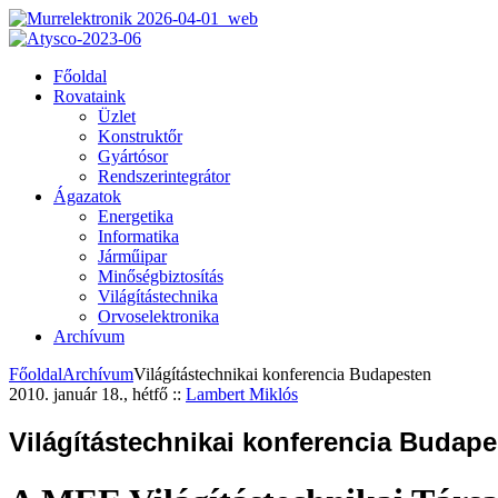
Főoldal
Rovataink
Üzlet
Konstruktőr
Gyártósor
Rendszerintegrátor
Ágazatok
Energetika
Informatika
Járműipar
Minőségbiztosítás
Világítástechnika
Orvoselektronika
Archívum
Főoldal
Archívum
Világítástechnikai konferencia Budapesten
2010. január 18., hétfő
::
Lambert Miklós
Világítástechnikai konferencia Budap