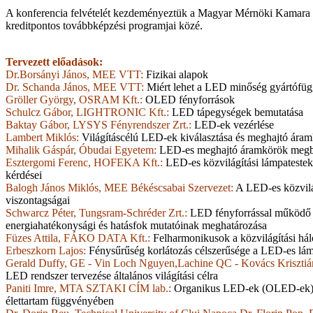
A konferencia felvételét kezdeményeztük a Magyar Mérnöki Kamara 
kreditpontos továbbképzési programjai közé.
Tervezett előadások:
Dr.Borsányi János, MEE VTT:
Fizikai alapok
Dr. Schanda János, MEE VTT:
Miért lehet a LED minőség gyártófü
Gröller György, OSRAM Kft.:
OLED fényforrások
Schulcz Gábor, LIGHTRONIC Kft.:
LED tápegységek bemutatása
Baktay Gábor, LYSYS Fényrendszer Zrt.:
LED-ek vezérlése
Lambert Miklós:
Világításcélú LED-ek kiválasztása és meghajtó ára
Mihalik Gáspár, Óbudai Egyetem:
LED-es meghajtó áramkörök megbíz
Esztergomi Ferenc, HOFEKA Kft.:
LED-es közvilágítási lámpatestek
kérdései
Balogh János Miklós, MEE Békéscsabai Szervezet:
A LED-es közvilá
viszontagságai
Schwarcz Péter, Tungsram-Schréder Zrt.:
LED fényforrással működő 
energiahatékonysági és hatásfok mutatóinak meghatározása
Füzes Attila, FÁKO DATA Kft.:
Felharmonikusok a közvilágítási há
Erbeszkorn Lajos:
Fénysűrűség korlátozás célszerűsége a LED-es lám
Gerald Duffy, GE - Vin Loch Nguyen,Lachine QC - Kovács Krisztiá
LED rendszer tervezése általános világítási célra
Paniti Imre, MTA SZTAKI CÍM lab.:
Organikus LED-ek (OLED-ek) f
élettartam függvényében