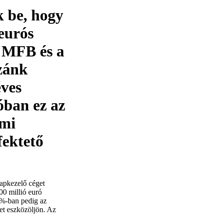
k be, hogy
eurós
z MFB és a
zánk
ves
óban ez az
ami
fektető
apkezelő céget
00 millió euró
0%-ban pedig az
ket eszközöljön. Az