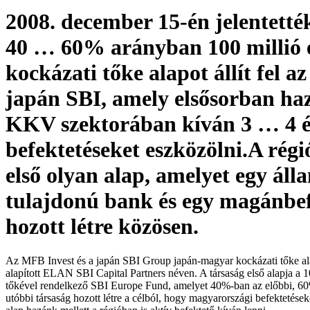
2008. december 15-én jelentetté
40 … 60% arányban 100 millió 
kockázati tőke alapot állít fel a
japán SBI, amely elsősorban ha
KKV szektorában kíván 3 … 4 é
befektetéseket eszközölni.A régi
első olyan alap, amelyet egy áll
tulajdonú bank és egy magánbe
hozott létre közösen.
Az MFB Invest és a japán SBI Group japán-magyar kockázati tőke al
alapított ELAN SBI Capital Partners néven. A társaság első alapja a 1
tőkével rendelkező SBI Europe Fund, amelyet 40%-ban az előbbi, 6
utóbbi társaság hozott létre a célból, hogy magyarországi befektetése