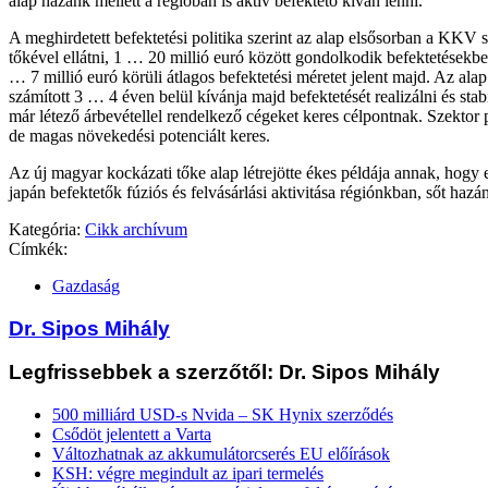
alap hazánk mellett a régióban is aktív befektető kíván lenni.
A meghirdetett befektetési politika szerint az alap elsősorban a KKV s
tőkével ellátni, 1 … 20 millió euró között gondolkodik befektetésekb
… 7 millió euró körüli átlagos befektetési méretet jelent majd. Az alap
számított 3 … 4 éven belül kívánja majd befektetését realizálni és sta
már létező árbevétellel rendelkező cégeket keres célpontnak. Szektor p
de magas növekedési potenciált keres.
Az új magyar kockázati tőke alap létrejötte ékes példája annak, hogy 
japán befektetők fúziós és felvásárlási aktivitása régiónkban, sőt hazá
Kategória:
Cikk archívum
Címkék:
Gazdaság
Dr. Sipos Mihály
Legfrissebbek a szerzőtől: Dr. Sipos Mihály
500 milliárd USD-s Nvida – SK Hynix szerződés
Csődöt jelentett a Varta
Változhatnak az akkumulátorcserés EU előírások
KSH: végre megindult az ipari termelés