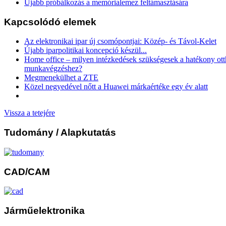
Újabb próbálkozás a memórialemez feltámasztására
Kapcsolódó elemek
Az elektronikai ipar új csomópontjai: Közép- és Távol-Kelet
Újabb iparpolitikai koncepció készül...
Home office – milyen intézkedések szükségesek a hatékony ott
munkavégzéshez?
Megmenekülhet a ZTE
Közel negyedével nőtt a Huawei márkaértéke egy év alatt
Vissza a tetejére
Tudomány
/ Alapkutatás
CAD/CAM
Járműelektronika