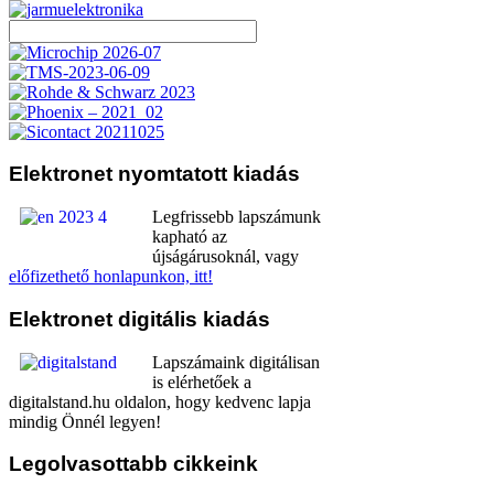
Elektronet
nyomtatott kiadás
Legfrissebb lapszámunk
kapható az
újságárusoknál, vagy
előfizethető honlapunkon, itt!
Elektronet
digitális kiadás
Lapszámaink digitálisan
is elérhetőek a
digitalstand.hu oldalon, hogy kedvenc lapja
mindig Önnél legyen!
Legolvasottabb
cikkeink