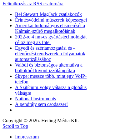
Feliratkozás az RSS csatornára
Bel Stewart-MagJack csatlakozók
Érintésvédelmi műszerek képességei
Amerikai tudományos elismerését a
Kálmán-szűrő megalkotójának
2022-re 4 nm-es gyártástechnológiát
céloz meg az Intel
Egyedi és szériamozgatási és -
ellenőrzési rendszerek a folyamatok
automatizálásához
Valódi és biztonságos alternatíva a
boltokból kivont izzólámpákra
Skype: messze több, mint egy VoIP-
telefon
A Szilícium-völgy válasza a globális
válságra
National Instruments
A pendrájv sem csodaszer!
Copyright © 2026. Heiling Média Kft.
Scroll to Top
Impresszum