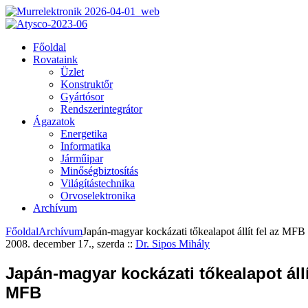
Főoldal
Rovataink
Üzlet
Konstruktőr
Gyártósor
Rendszerintegrátor
Ágazatok
Energetika
Informatika
Járműipar
Minőségbiztosítás
Világítástechnika
Orvoselektronika
Archívum
Főoldal
Archívum
Japán-magyar kockázati tőkealapot állít fel az MFB
2008. december 17., szerda
::
Dr. Sipos Mihály
Japán-magyar kockázati tőkealapot állít
MFB