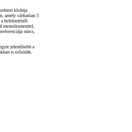
zektort kívánja
en, amely várhatóan 5
 a befektetéstől
bil menedzsmenttel,
referenciája nincs,
egyre jelentősebb a
nkban is erősödik.