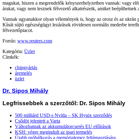
magukat, hiszen a megrendelők kényszerhelyzetben vannak: vagy el
árakat, vagy nem lesznek félvezető alkatrészeik, amiket beépíthetnek 
Vannak ugyanakkor olyan vélemények is, hogy az orosz és az ukrán p
Kínát sújtó egészségügyi lezárások rövidesen normális mederbe terelh
félvezetőpiacot.
Forrás:
www.reuters.com
Kategória:
Üzlet
Címkék:
chipgyártás
áremelés
üzlet
Dr. Sipos Mihály
Legfrissebbek a szerzőtől: Dr. Sipos Mihály
500 milliárd USD-s Nvida – SK Hynix szerződés
Csődöt jelentett a Varta
Változhatnak az akkumulátorcserés EU előírások
KSH: végre megindult az ipari termelés
Újabb próbálkozás a memórialemez feltámasztására