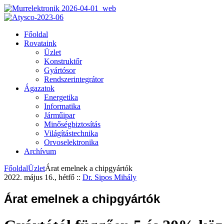
Főoldal
Rovataink
Üzlet
Konstruktőr
Gyártósor
Rendszerintegrátor
Ágazatok
Energetika
Informatika
Járműipar
Minőségbiztosítás
Világítástechnika
Orvoselektronika
Archívum
Főoldal
Üzlet
Árat emelnek a chipgyártók
2022. május 16., hétfő
::
Dr. Sipos Mihály
Árat emelnek a chipgyártók