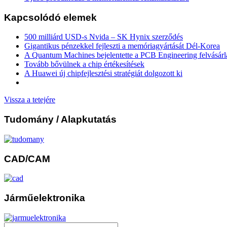
Kapcsolódó elemek
500 milliárd USD-s Nvida – SK Hynix szerződés
Gigantikus pénzekkel fejleszti a memóriagyártását Dél-Korea
A Quantum Machines bejelentette a PCB Engineering felvásárl
Tovább bővülnek a chip értékesítések
A Huawei új chipfejlesztési stratégiát dolgozott ki
Vissza a tetejére
Tudomány
/ Alapkutatás
CAD/CAM
Járműelektronika