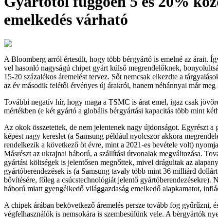
Gyártótól függően 5 és 20% köz
emelkedés várható
A Bloomberg arról értesült, hogy több bérgyártó is emelné az árait. 
vel hasonló nagyságú chipet gyárt külső megrendelőknek, bonyolultsá
15-20 százalékos áremelést tervez. Sőt nemcsak elkezdte a tárgyaláso
az év második felétől érvényes új árakról, hanem néhánnyal már meg i
További negatív hír, hogy maga a TSMC is árat emel, igaz csak jövőr
mértékben (e két gyártó a globális bérgyártási kapacitás több mint két
Az okok összetettek, de nem jelentenek nagy újdonságot. Egyrészt a
képest nagy kereslet (a Samsung például nyolcszor akkora megrendel
rendelkezik a következő öt évre, mint a 2021-es bevétele volt) nyomja 
Másrészt az ukrajnai háború, a szállítási útvonalak megváltozása. T
gyártási költségek is jelentősen megnőttek, mivel drágultak az alapan
gyártóberendezések is (a Samsung tavaly több mint 36 milliárd dollárt 
bővítésére, főleg a csúcstechnológiát jelentő gyártóberendezésekre). 
háború miatt gyengélkedő világgazdaság emelkedő alapkamatot, inflác
A chipek árában bekövetkező áremelés persze tovább fog gyűrűzni, és
végfelhasználók is nemsokára is szembesülünk vele. A bérgyártók ny