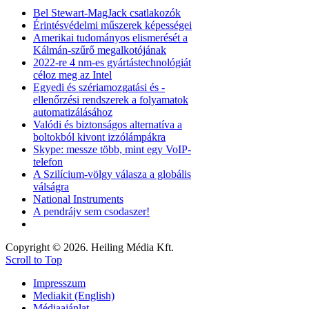
Bel Stewart-MagJack csatlakozók
Érintésvédelmi műszerek képességei
Amerikai tudományos elismerését a
Kálmán-szűrő megalkotójának
2022-re 4 nm-es gyártástechnológiát
céloz meg az Intel
Egyedi és szériamozgatási és -
ellenőrzési rendszerek a folyamatok
automatizálásához
Valódi és biztonságos alternatíva a
boltokból kivont izzólámpákra
Skype: messze több, mint egy VoIP-
telefon
A Szilícium-völgy válasza a globális
válságra
National Instruments
A pendrájv sem csodaszer!
Copyright © 2026. Heiling Média Kft.
Scroll to Top
Impresszum
Mediakit (English)
Médiaajánlat