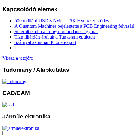
Kapcsolódó elemek
500 milliárd USD-s Nvida – SK Hynix szerződés
A Quantum Machines bejelentette a PCB Engineering felvásárl
Sikerült eladni a Tungsram budapesti gyárát
Tízmilliárdért árulják a Tungsram épületeit
Szárnyal az indiai iPhone-export
Vissza a tetejére
Tudomány
/ Alapkutatás
CAD/CAM
Járműelektronika