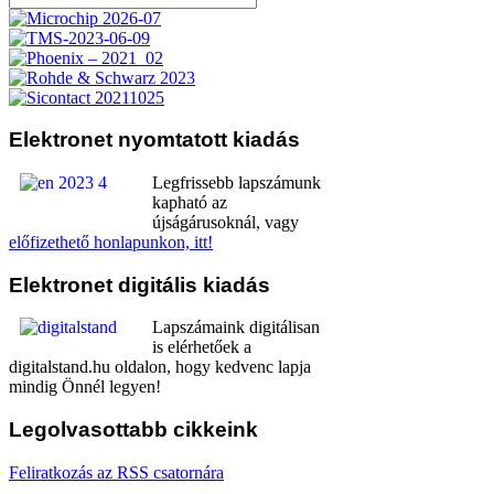
Elektronet
nyomtatott kiadás
Legfrissebb lapszámunk
kapható az
újságárusoknál, vagy
előfizethető honlapunkon, itt!
Elektronet
digitális kiadás
Lapszámaink digitálisan
is elérhetőek a
digitalstand.hu oldalon, hogy kedvenc lapja
mindig Önnél legyen!
Legolvasottabb
cikkeink
Feliratkozás az RSS csatornára