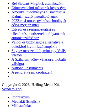
Bel Stewart-MagJack csatlakozók
Érintésvédelmi műszerek képességei
Amerikai tudományos elismerését a
Kálmán-szűrő megalkotójának
2022-re 4 nm-es gyártástechnológiát
céloz meg az Intel
Egyedi és szériamozgatási és -
ellenőrzési rendszerek a folyamatok
automatizálásához
Valódi és biztonságos alternatíva a
boltokból kivont izzólámpákra
Skype: messze több, mint egy VoIP-
telefon
A Szilícium-völgy válasza a globális
válságra
National Instruments
A pendrájv sem csodaszer!
Copyright © 2026. Heiling Média Kft.
Scroll to Top
Impresszum
Mediakit (English)
Médiaajánlat