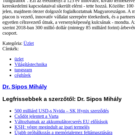
Tungsramot". Ezt az eredményt a 123 év innovatív, kiváló termékeivel
kereskedelmi kapcsolataival sikerült elérni - tette hozzá. Közölte: 10
jelen, majdnem ötezer dolgozót foglalkoztatnak Magyarországon. A 
piacon is vezető, innovatív vállalat szerepére törekednek, és a partners
egyetlen célravezető útnak, a versenyképesség kulcsának - mondta. A
szerint 2018-ban 300 millió dollár (mintegy 85 milliárd forint) árbevét
csoport.
Kategória:
Üzlet
Címkék:
üzlet
Világítástechnika
tungsram
céghírek
Dr. Sipos Mihály
Legfrissebbek a szerzőtől: Dr. Sipos Mihály
500 milliárd USD-s Nvida – SK Hynix szerződés
Csődöt jelentett a Varta
Változhatnak az akkumulátorcserés EU előírások
KSH: végre megindult az ipari termelés
Újabb próbálkozás a memórialemez feltámasztására