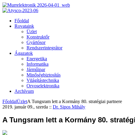
Főoldal
Rovataink
Üzlet
Konstruktőr
Gyártósor
Rendszerintegrátor
Ágazatok
Energetika
Informatika
Járműipar
Minőségbiztosítás
Világítástechnika
Orvoselektronika
Archívum
Főoldal
Üzlet
A Tungsram lett a Kormány 80. stratégiai partnere
2019. január 09., szerda
::
Dr. Sipos Mihály
A Tungsram lett a Kormány 80. stratégi