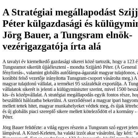
A Stratégiai megállapodást Szij
Péter külgazdasági és külügymin
Jörg Bauer, a Tungsram elnök-
vezérigazgatója írta alá
A tavalyi év kiemelkedő gazdasági sikerei közé tartozik, hogy a 123 
Tungsramot sikerült újjáéleszteni - mondta Szijjártó Péter. (A General 
fényforrás-, valamint globális autólámpa-ágazatát magyar tulajdonos,
korábbi felső vezetője irányította Tunsgram-csoport vásárolta meg.) 
magyar tulajdonú vállalat, a termékei 95 százalékát exportálja. A Tun
vállalatok sikerét is jelenti a külügyminiszter szerint, mivel 1500 bes
kis- és középvállalat. A stratégiai megállapodás egyik fontos része, h
beszállítói hálózatba bekerülni. A szerződéssel a magyar ipari hagyo
mellett tettek hitet, magyar munkahelyeket védtek meg, és újak létreho
és új globális piaci szereplő sikere mellett köteleződött el a kormány -
Péter.
Jörg Bauer felidézte: a világ egyes részein a Tungsram szó egyet jelen
lámpával. A Közel-Keleten, ha valaki izzót akar vásárolni, így kéri: 