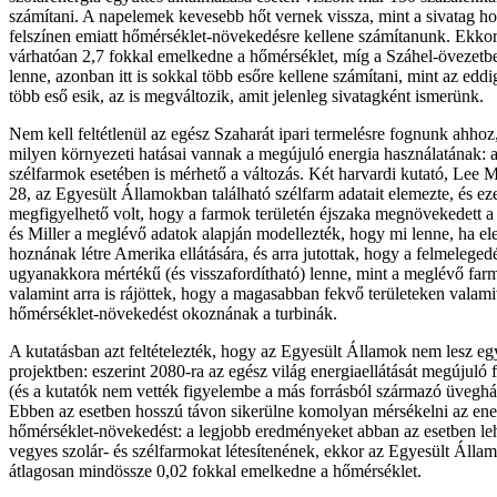
számítani. A napelemek kevesebb hőt vernek vissza, mint a sivatag h
felszínen emiatt hőmérséklet-növekedésre kellene számítanunk. Ekko
várhatóan 2,7 fokkal emelkedne a hőmérséklet, míg a Száhel-övezet
lenne, azonban itt is sokkal több esőre kellene számítani, mint az edd
több eső esik, az is megváltozik, amit jelenleg sivatagként ismerünk.
Nem kell feltétlenül az egész Szaharát ipari termelésre fognunk ahhoz
milyen környezeti hatásai vannak a megújuló energia használatának:
szélfarmok esetében is mérhető a változás. Két harvardi kutató, Lee M
28, az Egyesült Államokban található szélfarm adatait elemezte, és ez
megfigyelhető volt, hogy a farmok területén éjszaka megnövekedett a
és Miller a meglévő adatok alapján modellezték, hogy mi lenne, ha el
hoznának létre Amerika ellátására, és arra jutottak, hogy a felmeleged
ugyanakkora mértékű (és visszafordítható) lenne, mint a meglévő far
valamint arra is rájöttek, hogy a magasabban fekvő területeken valam
hőmérséklet-növekedést okoznának a turbinák.
A kutatásban azt feltételezték, hogy az Egyesült Államok nem lesz e
projektben: eszerint 2080-ra az egész világ energiaellátását megújuló
(és a kutatók nem vették figyelembe a más forrásból származó üveghá
Ebben az esetben hosszú távon sikerülne komolyan mérsékelni az ene
hőmérséklet-növekedést: a legjobb eredményeket abban az esetben leh
vegyes szolár- és szélfarmokat létesítenének, ekkor az Egyesült Állam
átlagosan mindössze 0,02 fokkal emelkedne a hőmérséklet.