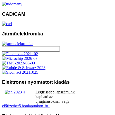
CAD/CAM
Járműelektronika
Elektronet
nyomtatott kiadás
Legfrissebb lapszámunk
kapható az
újságárusoknál, vagy
előfizethető honlapunkon, itt!