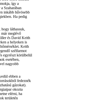
omokja, így a
r a Szaharában
ben inkább hűvösebb
igiekben. Ha pedig
, hogy láthassuk,
 a már meglévő
iller és David Keith
eken a helyeken is
 hőmérséklet. Keith
egendő szélfarmot
és egyrészt körülbelül
mok esetében,
ivel nagyobb
gyedül ebben a
 forrásokból fedeznék
zhatású gázokat).
rgiaipar okozta
etne elérni, ha
ok területén