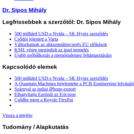
Dr. Sipos Mihály
Legfrissebbek a szerzőtől: Dr. Sipos Mihály
500 milliárd USD-s Nvida – SK Hynix szerződés
Csődöt jelentett a Varta
Változhatnak az akkumulátorcserés EU előírások
KSH: végre megindult az ipari termelés
Újabb próbálkozás a memórialemez feltámasztására
Kapcsolódó elemek
500 milliárd USD-s Nvida – SK Hynix szerződés
A Quantum Machines bejelentette a PCB Engineering felvásárl
Szárnyal az indiai iPhone-export
Elhagyhatja Európát az Ericsson
Csődbe ment a Royole FlexPai
Vissza a tetejére
Tudomány
/ Alapkutatás