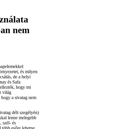
ználata
nban nem
napelemekkel
örnyezetet, és milyen
sátás, de a helyi
nay és Safa
ellezték, hogy mi
z világ
t, hogy a sivatag nem
ivatag déli szegélyén)
okkal lenne melegebb
 szél- és
 több esőre lehetne