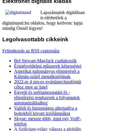
Elektronet
digitális kiadás
Lapszámaink digitálisan
is elérhetőek a
digitalstand.hu oldalon, hogy kedvenc lapja
mindig Önnél legyen!
Legolvasottabb
cikkeink
Feliratkozás az RSS csatornára
Bel Stewart-MagJack csatlakozók
Érintésvédelmi műszerek képességei
Amerikai tudományos elismerését a
Kálmán-szűrő megalkotójának
2022-re 4 nm-es gyártástechnológiát
céloz meg az Intel
Egyedi és szériamozgatási és -
ellenőrzési rendszerek a folyamatok
automatizálásához
Valódi és biztonságos alternatíva a
boltokból kivont izzólámpákra
Skype: messze több, mint egy VoIP-
telefon
A Szilícium-völgy válasza a globális