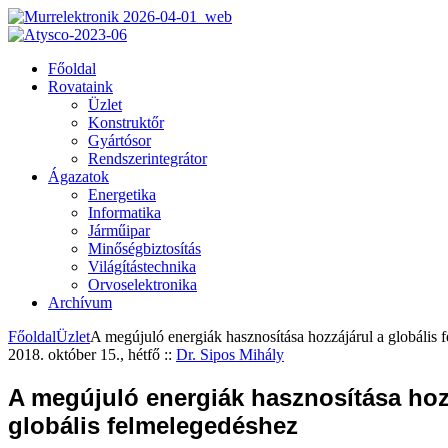
Főoldal
Rovataink
Üzlet
Konstruktőr
Gyártósor
Rendszerintegrátor
Ágazatok
Energetika
Informatika
Járműipar
Minőségbiztosítás
Világítástechnika
Orvoselektronika
Archívum
Főoldal
Üzlet
A megújuló energiák hasznosítása hozzájárul a globális 
2018. október 15., hétfő
::
Dr. Sipos Mihály
A megújuló energiák hasznosítása hoz
globális felmelegedéshez