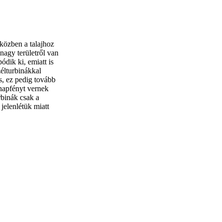
miközben a talajhoz
nagy területről van
dik ki, emiatt is
zélturbinákkal
s, ez pedig tovább
napfényt vernek
rbinák csak a
 jelenlétük miatt