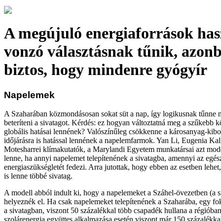
A megújuló energiaforrások has
vonzó választásnak tűnik, azo
biztos, hogy mindenre gyógyír
Napelemek
A Szaharában közmondásosan sokat süt a nap, így logikusnak tűnne 
beteríteni a sivatagot. Kérdés: ez hogyan változtatná meg a szűkebb k
globális hatásai lennének? Valószínűleg csökkenne a károsanyag-kiboc
időjárásra is hatással lennének a napelemfarmok. Yan Li, Eugenia Kal
Motesharrei klímakutatók, a Marylandi Egyetem munkatársai azt mod
lenne, ha annyi napelemet telepítenének a sivatagba, amennyi az egés
energiaszükségletét fedezi. Arra jutottak, hogy ebben az esetben lehe
is lenne többé sivatag.
A modell abból indult ki, hogy a napelemeket a Száhel-övezetben (a s
helyeznék el. Ha csak napelemeket telepítenének a Szaharába, egy f
a sivatagban, viszont 50 százalékkal több csapadék hullana a régióban,
szolárenergia együttes alkalmazása esetén viszont már 150 százalékkal