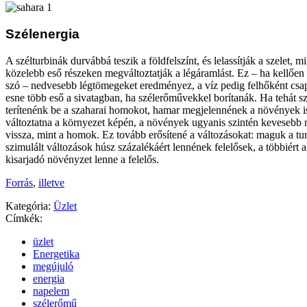
Szélenergia
A szélturbinák durvábbá teszik a földfelszínt, és lelassítják a szelet, 
közelebb eső részeken megváltoztatják a légáramlást. Ez – ha kellően 
szó – nedvesebb légtömegeket eredményez, a víz pedig felhőként csapó
esne több eső a sivatagban, ha szélerőművekkel borítanák. Ha tehát s
terítenénk be a szaharai homokot, hamar megjelennének a növények i
változtatna a környezet képén, a növények ugyanis szintén kevesebb 
vissza, mint a homok. Ez tovább erősítené a változásokat: maguk a tu
szimulált változások húsz százalékáért lennének felelősek, a többiért a
kisarjadó növényzet lenne a felelős.
Forrás
,
illetve
Kategória:
Üzlet
Címkék:
üzlet
Energetika
megújuló
energia
napelem
szélerőmű