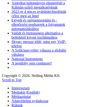
Amerikai tudományos elismerését a
Kálmán-szűrő megalkotójának
2022-re 4 nm-es gyártástechnológiát
céloz meg az Intel
Egyedi és szériamozgatási és -
ellenőrzési rendszerek a folyamatok
automatizálásához
Valódi és biztonságos alternatíva a
boltokból kivont izzólámpákra
Skype: messze több, mint egy VoIP-
telefon
A Szilícium-völgy válasza a globális
válságra
National Instruments
A pendrájv sem csodaszer!
Copyright © 2026. Heiling Média Kft.
Scroll to Top
Impresszum
Mediakit (English)
Médiaajánlat
Adatvédelmi nyilatkozat
Rólunk