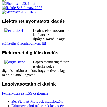
Elektronet
nyomtatott kiadás
Legfrissebb lapszámunk
kapható az
újságárusoknál, vagy
előfizethető honlapunkon, itt!
Elektronet
digitális kiadás
Lapszámaink digitálisan
is elérhetőek a
digitalstand.hu oldalon, hogy kedvenc lapja
mindig Önnél legyen!
Legolvasottabb
cikkeink
Feliratkozás az RSS csatornára
Bel Stewart-MagJack csatlakozók
Érintésvédelmi műszerek képességei