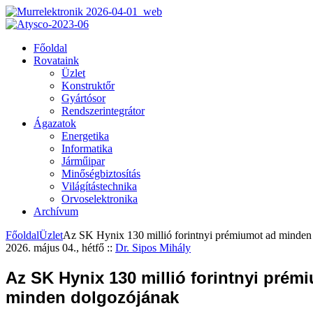
Főoldal
Rovataink
Üzlet
Konstruktőr
Gyártósor
Rendszerintegrátor
Ágazatok
Energetika
Informatika
Járműipar
Minőségbiztosítás
Világítástechnika
Orvoselektronika
Archívum
Főoldal
Üzlet
Az SK Hynix 130 millió forintnyi prémiumot ad minden
2026. május 04., hétfő
::
Dr. Sipos Mihály
Az SK Hynix 130 millió forintnyi prém
minden dolgozójának