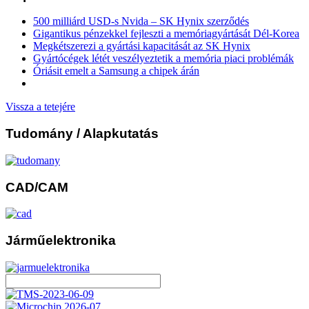
500 milliárd USD-s Nvida – SK Hynix szerződés
Gigantikus pénzekkel fejleszti a memóriagyártását Dél-Korea
Megkétszerezi a gyártási kapacitását az SK Hynix
Gyártócégek létét veszélyeztetik a memória piaci problémák
Óriásit emelt a Samsung a chipek árán
Vissza a tetejére
Tudomány
/ Alapkutatás
CAD/CAM
Járműelektronika