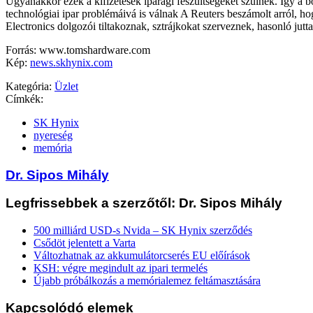
Ugyanakkor ezek a kifizetések iparági feszültségeket szülnek. Így a 
technológiai ipar problémáivá is válnak A Reuters beszámolt arról, h
Electronics dolgozói tiltakoznak, sztrájkokat szerveznek, hasonló jutta
Forrás: www.tomshardware.com
Kép:
news.skhynix.com
Kategória:
Üzlet
Címkék:
SK Hynix
nyereség
memória
Dr. Sipos Mihály
Legfrissebbek a szerzőtől: Dr. Sipos Mihály
500 milliárd USD-s Nvida – SK Hynix szerződés
Csődöt jelentett a Varta
Változhatnak az akkumulátorcserés EU előírások
KSH: végre megindult az ipari termelés
Újabb próbálkozás a memórialemez feltámasztására
Kapcsolódó elemek