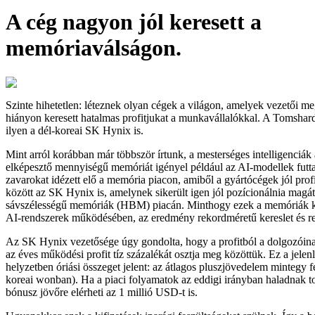
A cég nagyon jól keresett a
memóriaválságon.
Szinte hihetetlen: léteznek olyan cégek a világon, amelyek vezetői m
hiányon keresett hatalmas profitjukat a munkavállalókkal. A Tomshard
ilyen a dél-koreai SK Hynix is.
Mint arról korábban már többször írtunk, a mesterséges intelligenciák
elképesztő mennyiségű memóriát igényel például az AI-modellek futt
zavarokat idézett elő a memória piacon, amiből a gyártócégek jól profi
között az SK Hynix is, amelynek sikerült igen jól pozícionálnia magá
sávszélességű memóriák (HBM) piacán. Minthogy ezek a memóriák k
AI-rendszerek működésében, az eredmény rekordméretű kereslet és re
Az SK Hynix vezetősége úgy gondolta, hogy a profitból a dolgozóinak
az éves működési profit tíz százalékát osztja meg közöttük. Ez a jelenl
helyzetben óriási összeget jelent: az átlagos pluszjövedelem mintegy 
koreai wonban). Ha a piaci folyamatok az eddigi irányban haladnak t
bónusz jövőre elérheti az 1 millió USD-t is.