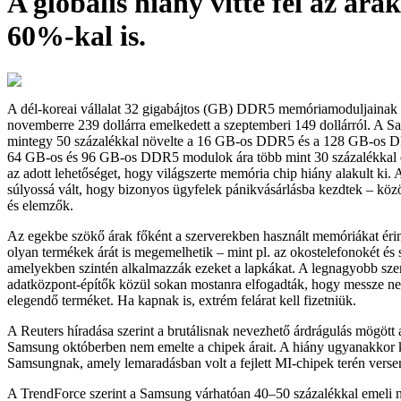
A globális hiány vitte fel az ára
60%-kal is.
A dél-koreai vállalat 32 gigabájtos (GB) DDR5 memóriamoduljainak 
novemberre 239 dollárra emelkedett a szeptemberi 149 dollárról. A S
mintegy 50 százalékkal növelte a 16 GB-os DDR5 és a 128 GB-os D
64 GB-os és 96 GB-os DDR5 modulok ára több mint 30 százalékkal 
az adott lehetőséget, hogy világszerte memória chip hiány alakult ki.
súlyossá vált, hogy bizonyos ügyfelek pánikvásárlásba kezdtek – közö
és elemzők.
Az egekbe szökő árak főként a szerverekben használt memóriákat éri
olyan termékek árát is megemelhetik – mint pl. az okostelefonokét és
amelyekben szintén alkalmazzák ezeket a lapkákat. A legnagyobb sze
adatközpont-építők közül sokan mostanra elfogadták, hogy messze 
elegendő terméket. Ha kapnak is, extrém felárat kell fizetniük.
A Reuters híradása szerint a brutálisnak nevezhető árdrágulás mögött a
Samsung októberben nem emelte a chipek árait. A hiány ugyanakkor 
Samsungnak, amely lemaradásban volt a fejlett MI-chipek terén verse
A TrendForce szerint a Samsung várhatóan 40–50 százalékkal emeli