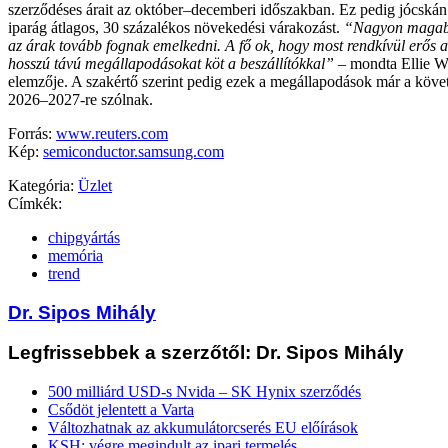
szerződéses árait az október–decemberi időszakban. Ez pedig jócská
iparág átlagos, 30 százalékos növekedési várakozást.
“Nagyon magabi
az árak tovább fognak emelkedni. A fő ok, hogy most rendkívül erős a
hosszú távú megállapodásokat köt a beszállítókkal”
– mondta Ellie W
elemzője. A szakértő szerint pedig ezek a megállapodások már a köve
2026–2027-re szólnak.
Forrás:
www.reuters.com
Kép:
semiconductor.samsung.com
Kategória:
Üzlet
Címkék:
chipgyártás
memória
trend
Dr. Sipos Mihály
Legfrissebbek a szerzőtől: Dr. Sipos Mihály
500 milliárd USD-s Nvida – SK Hynix szerződés
Csődöt jelentett a Varta
Változhatnak az akkumulátorcserés EU előírások
KSH: végre megindult az ipari termelés