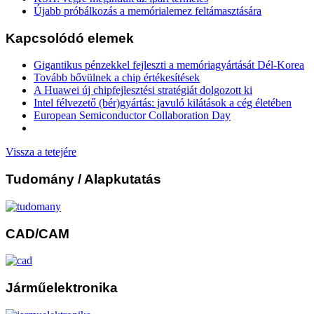
Újabb próbálkozás a memórialemez feltámasztására
Kapcsolódó elemek
Gigantikus pénzekkel fejleszti a memóriagyártását Dél-Korea
Tovább bővülnek a chip értékesítések
A Huawei új chipfejlesztési stratégiát dolgozott ki
Intel félvezető (bér)gyártás: javuló kilátások a cég életében
European Semiconductor Collaboration Day
Vissza a tetejére
Tudomány
/ Alapkutatás
CAD/CAM
Járműelektronika