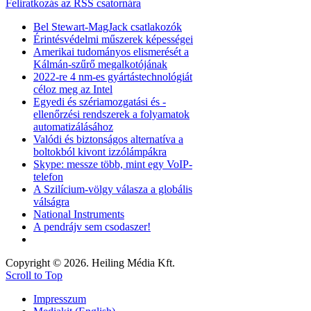
Feliratkozás az RSS csatornára
Bel Stewart-MagJack csatlakozók
Érintésvédelmi műszerek képességei
Amerikai tudományos elismerését a
Kálmán-szűrő megalkotójának
2022-re 4 nm-es gyártástechnológiát
céloz meg az Intel
Egyedi és szériamozgatási és -
ellenőrzési rendszerek a folyamatok
automatizálásához
Valódi és biztonságos alternatíva a
boltokból kivont izzólámpákra
Skype: messze több, mint egy VoIP-
telefon
A Szilícium-völgy válasza a globális
válságra
National Instruments
A pendrájv sem csodaszer!
Copyright © 2026. Heiling Média Kft.
Scroll to Top
Impresszum