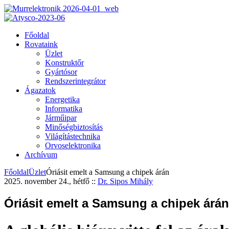
Főoldal
Rovataink
Üzlet
Konstruktőr
Gyártósor
Rendszerintegrátor
Ágazatok
Energetika
Informatika
Járműipar
Minőségbiztosítás
Világítástechnika
Orvoselektronika
Archívum
Főoldal
Üzlet
Óriásit emelt a Samsung a chipek árán
2025. november 24., hétfő
::
Dr. Sipos Mihály
Óriásit emelt a Samsung a chipek árán