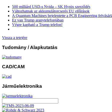
500 milliárd USD-s Nvida – SK Hynix szerződés
Változhatnak az akkumulátorcserés EU előírások
A Quantum Machines bejelentette a PCB Engineering felvásárl
Ez van Trump aranytelefonjában
Végre kapható a Trump telefon!
Vissza a tetejére
Tudomány
/ Alapkutatás
CAD/CAM
Járműelektronika