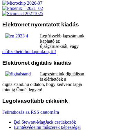
Elektronet
nyomtatott kiadás
Legfrissebb lapszámunk
kapható az
újságárusoknál, vagy
előfizethető honlapunkon, itt!
Elektronet
digitális kiadás
Lapszámaink digitálisan
is elérhetőek a
digitalstand.hu oldalon, hogy kedvenc lapja
mindig Önnél legyen!
Legolvasottabb
cikkeink
Feliratkozás az RSS csatornára
Bel Stewart-MagJack csatlakozók
Érintésvédelmi műszerek képességei