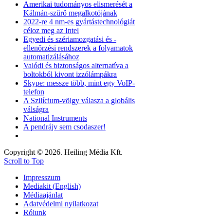
Amerikai tudományos elismerését a
Kálmán-szűrő megalkotójának
2022-re 4 nm-es gyártástechnológiát
céloz meg az Intel
Egyedi és szériamozgatási és -
ellenőrzési rendszerek a folyamatok
automatizálásához
Valódi és biztonságos alternatíva a
boltokból kivont izzólámpákra
Skype: messze több, mint egy VoIP-
telefon
A Szilícium-völgy válasza a globális
válságra
National Instruments
A pendrájv sem csodaszer!
Copyright © 2026. Heiling Média Kft.
Scroll to Top
Impresszum
Mediakit (English)
Médiaajánlat
Adatvédelmi nyilatkozat
Rólunk