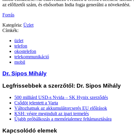
az előfizetői szám, és elsősorban India fogja generálni a növekedést.
Forrás
Kategória:
Üzlet
Címkék:
üzlet
telefon
okostelefon
telekommunikáció
mobil
Dr. Sipos Mihály
Legfrissebbek a szerzőtől: Dr. Sipos Mihály
500 milliárd USD-s Nvida – SK Hynix szerződés
Csődöt jelentett a Varta
Változhatnak az akkumulátorcserés EU előírások
KSH: végre megindult az ipari termelés
Újabb próbálkozás a memórialemez feltámasztására
Kapcsolódó elemek