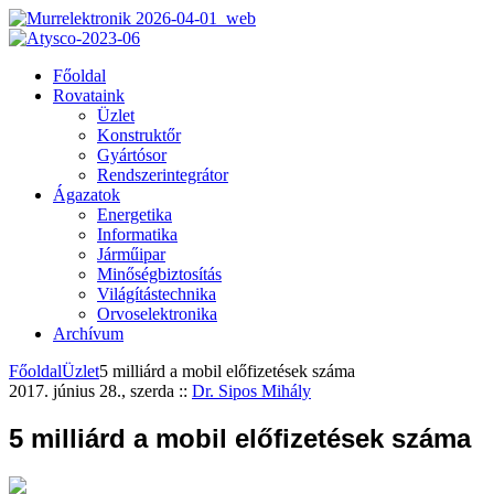
Főoldal
Rovataink
Üzlet
Konstruktőr
Gyártósor
Rendszerintegrátor
Ágazatok
Energetika
Informatika
Járműipar
Minőségbiztosítás
Világítástechnika
Orvoselektronika
Archívum
Főoldal
Üzlet
5 milliárd a mobil előfizetések száma
2017. június 28., szerda
::
Dr. Sipos Mihály
5 milliárd a mobil előfizetések száma