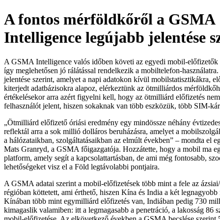
A fontos mérföldkőről a GSMA
Intelligence legújabb jelentése 
A GSMA Intelligence valós időben követi az egyedi mobil-előfizetők
így meglehetősen jó rálátással rendelkezik a mobiltelefon-használatra.
jelentése szerint, amelyet a napi adatokon kívül mobilstatisztikákra, el
kiterjedt adatbázisokra alapoz, elérkeztünk az ötmilliárdos mérföldk
értékelésekor arra azért figyelni kell, hogy az ötmilliárd előfizetés n
felhasználót jelent, hiszen sokaknak van több eszközük, több SIM-kár
„Ötmilliárd előfizető óriási eredmény egy mindössze néhány évtizedes
reflektál arra a sok millió dolláros beruházásra, amelyet a mobilszolgá
a hálózataikban, szolgáltatásaikban az elmúlt években” – mondta el e
Mats Granryd, a GSMA főigazgatója. Hozzátette, hogy a mobil ma eg
platform, amely segít a kapcsolattartásban, de ami még fontosabb, szoc
lehetőségeket visz el a Föld legtávolabbi pontjaira.
A GSMA adatai szerint a mobil-előfizetések több mint a fele az ázsiai
régióban köttetett, ami érthető, hiszen Kína és India a két legnagyob
Kínában több mint egymilliárd előfizetés van, Indiában pedig 730 mill
kimagaslik valamiben: itt a legmagasabb a penetráció, a lakosság 86 
mobil-előfizetése. Az elkövetkező években a GSMA becslése szerint 5