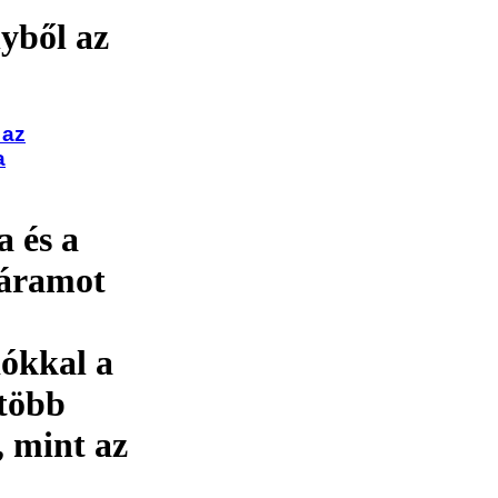
yből az
 az
a
 és a
 áramot
iókkal a
 több
 mint az