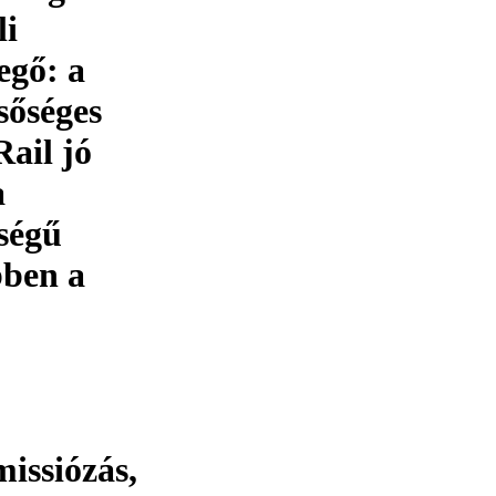
li
egő: a
sőséges
ail jó
a
ségű
bben a
issiózás,