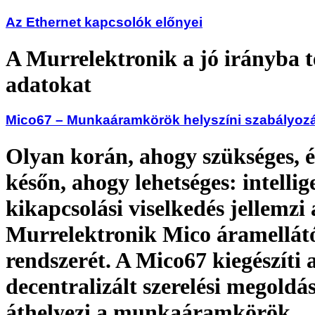
Az Ethernet kapcsolók előnyei
A Murrelektronik a jó irányba te
adatokat
Mico67 – Munkaáramkörök helyszíni szabályoz
Olyan korán, ahogy szükséges, é
későn, ahogy lehetséges: intellig
kikapcsolási viselkedés jellemzi 
Murrelektronik Mico áramellát
rendszerét. A Mico67 kiegészíti 
decentralizált szerelési megoldá
áthelyezi a munkaáramkörök