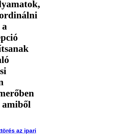
olyamatok,
oordinálni
 a
epció
ítsanak
aló
si
n
k merőben
, amiből
törés az ipari