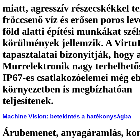
miatt, agresszív részecskékkel te
fröccsenő víz és erősen poros lev
föld alatti építési munkákat szél
körülmények jellemzik. A VirtuR
tapasztalatai bizonyítják, hogy 
Murrelektronik nagy terhelhető
IP67-es csatlakozóelemei még e
környezetben is megbízhatóan
teljesítenek.
Machine Vision: betekintés a hatékonyságba
Árubemenet, anyagáramlás, kom