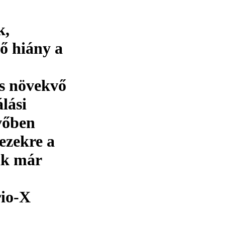
k,
ő hiány a
ás növekvő
lási
vőben
ezekre a
ak már
rio-X