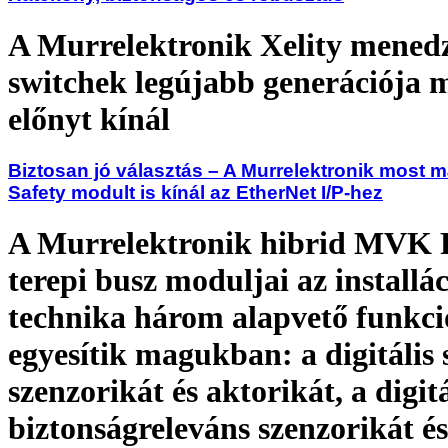
A Murrelektronik Xelity menedz
switchek legújabb generációja 
előnyt kínál
Biztosan jó választás – A Murrelektronik most m
Safety modult is kínál az EtherNet I/P-hez
A Murrelektronik hibrid MVK 
terepi busz moduljai az installác
technika három alapvető funkci
egyesítik magukban: a digitális
szenzorikát és aktorikát, a digitá
biztonságreleváns szenzorikát és