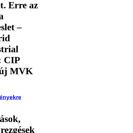
t. Erre az
a
slet –
rid
trial
: CIP
z új MVK
ményekre
ások,
 rezgések