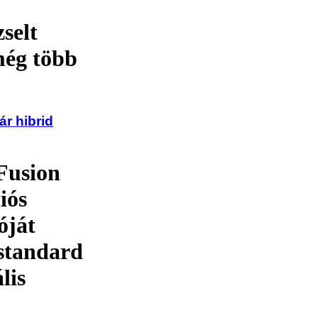
selt
még több
ár hibrid
Fusion
iós
óját
 standard
lis