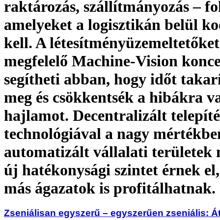
raktározás, szállítmányozás – f
amelyeket a logisztikán belül k
kell. A létesítményüzemeltetőket
megfelelő Machine-Vision konc
segítheti abban, hogy időt takar
meg és csökkentsék a hibákra v
hajlamot. Decentralizált telepíté
technológiával a nagy mértékbe
automatizált vállalati területe
új hatékonysági szintet érnek el
más ágazatok is profitálhatnak.
Zseniálisan egyszerű – egyszerűen zseniális: Át