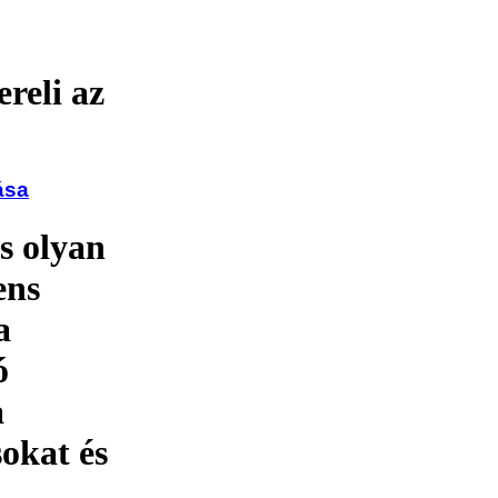
reli az
ása
s olyan
ens
a
ó
a
sokat és