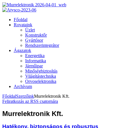
Főoldal
Rovataink
Üzlet
Konstruktőr
Gyártósor
Rendszerintegrátor
Ágazatok
Energetika
Informatika
Járműipar
Minőségbiztosítás
Világítástechnika
Orvoselektronika
Archívum
Főoldal
Szerzőink
Murrelektronik Kft.
Feliratkozás az RSS csatornára
Murrelektronik Kft.
Hatékony, biztonságos és robusztus