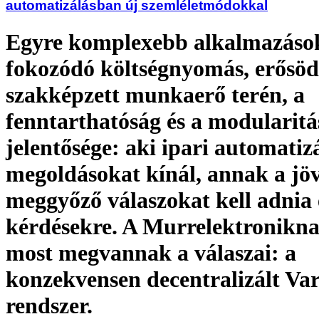
automatizálásban új szemléletmódokkal
Egyre komplexebb alkalmazáso
fokozódó költségnyomás, erősöd
szakképzett munkaerő terén, a
fenntarthatóság és a modularit
jelentősége: aki ipari automatizá
megoldásokat kínál, annak a jö
meggyőző válaszokat kell adnia 
kérdésekre. A Murrelektronikn
most megvannak a válaszai: a
konzekvensen decentralizált Va
rendszer.