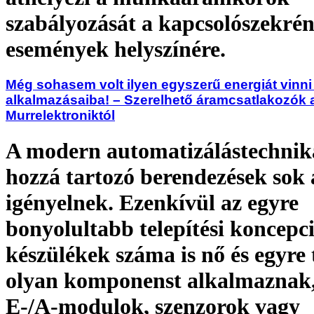
szabályozását a kapcsolószekrén
események helyszínére.
Még sohasem volt ilyen egyszerű energiát vinni
alkalmazásaiba! – Szerelhető áramcsatlakozók 
Murrelektroniktól
A modern automatizálástechnika
hozzá tartozó berendezések sok
igényelnek. Ezenkívül az egyre
bonyolultabb telepítési koncepc
készülékek száma is nő és egyre
olyan komponenst alkalmaznak,
E-/A-modulok, szenzorok vagy