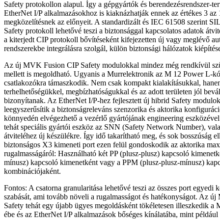
Safety protokollon alapul. Így a gépgyártók és berendezésrendszer-te
EtherNet I/P alkalmazásokhoz is kiaknázhatják ennek az értékes 3 az
megközelítésnek az előnyeit. A standardizált és IEC 61508 szerint SIL
Safety protokoll lehetővé teszi a biztonsággal kapcsolatos adatok átvit
a kiterjedt CIP protokoll bővítéseként kifejezetten új vagy meglévő au
rendszerekbe integrálásra szolgál, külön biztonsági hálózatok kiépítése
Az új MVK Fusion CIP Safety modulokkal mindez még rendkívül sz
mellett is megoldható. Ugyanis a Murrelektronik az M 12 Power L-k
csatlakozókra támaszkodik. Nem csak kompakt kialakításukkal, hane
terhelhetőségükkel, megbízhatóságukkal és az adott területen jól bevá
bizonyítanak. Az EtherNet I/P-hez fejlesztett új hibrid Safety modulok
leegyszerűsítik a biztonságreleváns szenzorika és aktorika konfigurác
könnyedén elvégezhető a vezérlő gyártójának engineering eszközéve
tehát speciális gyártói eszköz az SNN (Safety Network Number), val
átviteléhez új készülékre. Így idő takarítható meg, és sok bosszúság e
biztonságos X3 kimeneti port ezen felül gondoskodik az aktorika max
rugalmasságáról: Használható két PP (plusz-plusz) kapcsoló kimenetk
mínusz) kapcsoló kimenetként vagy a PPM (plusz-plusz-mínusz) kap
kombinációjaként.
Fontos: A csatorna granularitása lehetővé teszi az összes port egyedi
szabását, ami tovább növeli a rugalmasságot és hatékonyságot. Az 
Safety tehát egy újabb ügyes megoldásként tökéletesen illeszkedik a
ébe és az EtherNet I/P alkalmazások bőséges kínálatába, mint példá