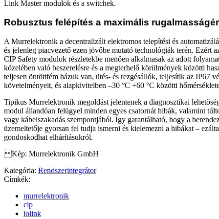
Link Master modulok és a switchek.
Robusztus felépítés a maximális rugalmasságér
A Murrelektronik a decentralizált elektromos telepítési és automatizálá
és jelenleg piacvezető ezen jövőbe mutató technológiák terén. Ezért
CIP Safety modulok részletekbe menően alkalmasak az adott folyama
közelében való beszerelésre és a megterhelő körülmények közötti hasz
teljesen öntöttfém házuk van, ütés- és rezgésállók, teljesítik az IP67 v
követelményeit, és alapkivitelben –30 °C +60 °C közötti hőmérséklet
Tipikus Murrelektronik megoldást jelentenek a diagnosztikai lehetőség
modul állandóan felügyel minden egyes csatornát hibák, valamint túlte
vagy kábelszakadás szempontjából. Így garantálható, hogy a berende
üzemeltetője gyorsan fel tudja ismerni és kielemezni a hibákat – ezált
gondoskodhat elhárításukról.
Kép: Murrelektronik GmbH
Kategória:
Rendszerintegrátor
Címkék:
murrelektronik
cip
iolink