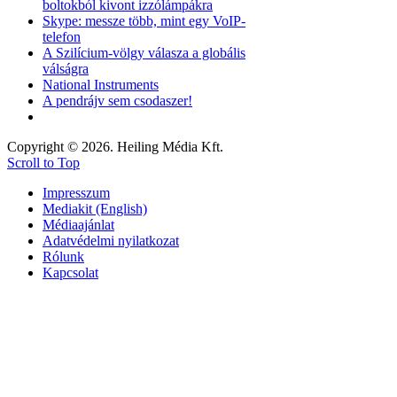
boltokból kivont izzólámpákra
Skype: messze több, mint egy VoIP-
telefon
A Szilícium-völgy válasza a globális
válságra
National Instruments
A pendrájv sem csodaszer!
Copyright © 2026. Heiling Média Kft.
Scroll to Top
Impresszum
Mediakit (English)
Médiaajánlat
Adatvédelmi nyilatkozat
Rólunk
Kapcsolat