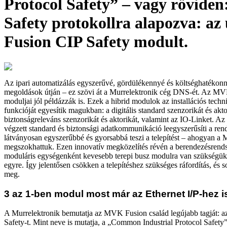
Protocol Safety” – vagy röviden
Safety protokollra alapozva: a
Fusion CIP Safety modult.
Az ipari automatizálás egyszerűvé, gördülékennyé és költséghatékonn
megoldások útján – ez szövi át a Murrelektronik cég DNS-ét. Az MV
moduljai jól példázzák is. Ezek a hibrid modulok az installációs tech
funkcióját egyesítik magukban: a digitális standard szenzorikát és aktor
biztonságreleváns szenzorikát és aktorikát, valamint az IO-Linket. A
végzett standard és biztonsági adatkommunikáció leegyszerűsíti a rend
látványosan egyszerűbbé és gyorsabbá teszi a telepítést – ahogyan a M
megszokhattuk. Ezen innovatív megközelítés révén a berendezésrends
moduláris egységenként kevesebb terepi busz modulra van szükségük, 
egyre. Így jelentősen csökken a telepítéshez szükséges ráfordítás, és s
meg.
3 az 1-ben modul most már az Ethernet I/P-hez i
A Murrelektronik bemutatja az MVK Fusion család legújabb tagját:
Safety-t. Mint neve is mutatja, a „Common Industrial Protocol Safety