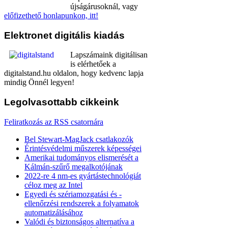
újságárusoknál, vagy
előfizethető honlapunkon, itt!
Elektronet
digitális kiadás
Lapszámaink digitálisan
is elérhetőek a
digitalstand.hu oldalon, hogy kedvenc lapja
mindig Önnél legyen!
Legolvasottabb
cikkeink
Feliratkozás az RSS csatornára
Bel Stewart-MagJack csatlakozók
Érintésvédelmi műszerek képességei
Amerikai tudományos elismerését a
Kálmán-szűrő megalkotójának
2022-re 4 nm-es gyártástechnológiát
céloz meg az Intel
Egyedi és szériamozgatási és -
ellenőrzési rendszerek a folyamatok
automatizálásához
Valódi és biztonságos alternatíva a