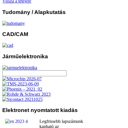
Vissza a tetejére
Tudomány
/ Alapkutatás
CAD/CAM
Járműelektronika
Elektronet
nyomtatott kiadás
Legfrissebb lapszámunk
kapható az