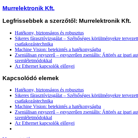
Murrelektronik Kft.
Legfrissebbek a szerzőtől: Murrelektronik Kft.
Hatékony, biztonságos és robusztus
Sikeres fárasztóvizsgálat – Szélsőséges körülményekre tervezet
csatlakozástechnika
Machine Vision: betekintés a hatékonyságba
Zseniálisan egyszerű – egyszerűen zseniális: Áttörés az ipari a
szemléletmódokkal
Az Ethernet kapcsolók előnyei
Kapcsolódó elemek
Hatékony, biztonságos és robusztus
Sikeres fárasztóvizsgálat – Szélsőséges körülményekre tervezet
csatlakozástechnika
Machine Vision: betekintés a hatékonyságba
Zseniálisan egyszerű – egyszerűen zseniális: Áttörés az ipari a
szemléletmódokkal
Az Ethernet kapcsolók előnyei