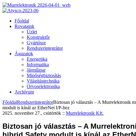
Főoldal
Rovataink
Üzlet
Konstruktőr
Gyártósor
Rendszerintegrátor
Ágazatok
Energetika
Informatika
Járműipar
Minőségbiztosítás
Világítástechnika
Orvoselektronika
Archívum
Főoldal
Rendszerintegrátor
Biztosan jó választás – A Murrelektronik m
modult is kínál az EtherNet I/P-hez
2025. november 27., csütörtök
::
Murrelektronik Kft.
Biztosan jó választás – A Murrelektro
hibrid Safety modult is kínál az EtherN