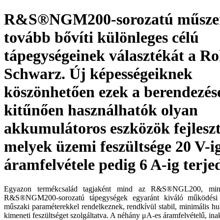
R&S®NGM200-sorozatú műszer
tovább bővíti különleges célú
tápegységeinek választékát a R
Schwarz. Új képességeiknek
köszönhetően ezek a berendezés
kitűnően használhatók olyan
akkumulátoros eszközök fejleszt
melyek üzemi feszültsége 20 V-ig
áramfelvétele pedig 6 A-ig terje
Egyazon termékcsalád tagjaként mind az R&S®NGL200, mind
R&S®NGM200-sorozatú tápegységek egyaránt kiváló működési t
műszaki paraméterekkel rendelkeznek, rendkívül stabil, minimális hu
kimeneti feszültséget szolgáltatva. A néhány μA-es áramfelvételű, in