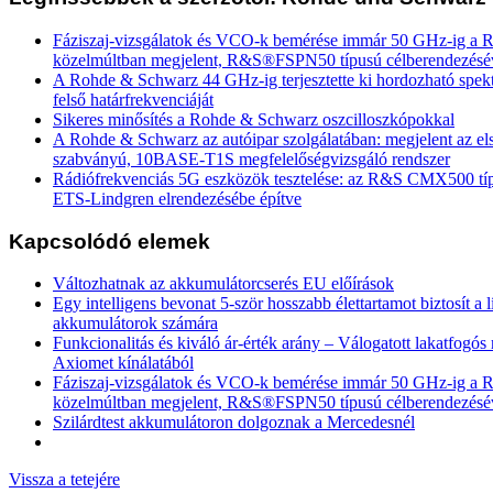
Fáziszaj-vizsgálatok és VCO-k bemérése immár 50 GHz-ig a
közelmúltban megjelent, R&S®FSPN50 típusú célberendezésé
A Rohde & Schwarz 44 GHz-ig terjesztette ki hordozható spek
felső határfrekvenciáját
Sikeres minősítés a Rohde & Schwarz oszcilloszkópokkal
A Rohde & Schwarz az autóipar szolgálatában: megjelent az e
szabványú, 10BASE-T1S megfelelőségvizsgáló rendszer
Rádiófrekvenciás 5G eszközök tesztelése: az R&S CMX500 tí
ETS-Lindgren elrendezésébe építve
Kapcsolódó elemek
Változhatnak az akkumulátorcserés EU előírások
Egy intelligens bevonat 5-ször hosszabb élettartamot biztosít a 
akkumulátorok számára
Funkcionalitás és kiváló ár-érték arány – Válogatott lakatfogó
Axiomet kínálatából
Fáziszaj-vizsgálatok és VCO-k bemérése immár 50 GHz-ig a
közelmúltban megjelent, R&S®FSPN50 típusú célberendezésé
Szilárdtest akkumulátoron dolgoznak a Mercedesnél
Vissza a tetejére