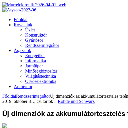
Főoldal
Rovataink
Üzlet
Konstruktőr
Gyártósor
Rendszerintegrátor
Ágazatok
Energetika
Informatika
Járműipar
Minőségbiztosítás
Világítástechnika
Orvoselektronika
Archívum
Főoldal
Rendszerintegrátor
Új dimenziók az akkumulátortesztelés teré
2019. október 31., csütörtök
::
Rohde und Schwarz
Új dimenziók az akkumulátortesztelés 