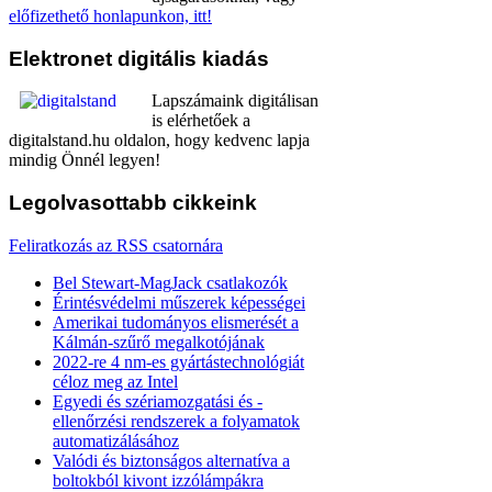
előfizethető honlapunkon, itt!
Elektronet
digitális kiadás
Lapszámaink digitálisan
is elérhetőek a
digitalstand.hu oldalon, hogy kedvenc lapja
mindig Önnél legyen!
Legolvasottabb
cikkeink
Feliratkozás az RSS csatornára
Bel Stewart-MagJack csatlakozók
Érintésvédelmi műszerek képességei
Amerikai tudományos elismerését a
Kálmán-szűrő megalkotójának
2022-re 4 nm-es gyártástechnológiát
céloz meg az Intel
Egyedi és szériamozgatási és -
ellenőrzési rendszerek a folyamatok
automatizálásához
Valódi és biztonságos alternatíva a
boltokból kivont izzólámpákra