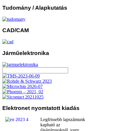
Tudomány
/ Alapkutatás
CAD/CAM
Járműelektronika
Elektronet
nyomtatott kiadás
Legfrissebb lapszámunk
kapható az
újságárusoknál, vagy