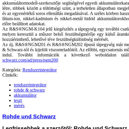
akkumulátormodell-szerkesztője segítségével egyedi akkumulátorkara
létre, többek között a töltöttségi szint, a terheletlen állapotban megj
és az egyenértékű soros ellenállás megadásával. A széles körben hasz
lítium-ion, nikkel-kadmium és nikkel-metál hidrid akkumulátorokho
előre beállított adatokat.
Az R&S®NGM-K104 jelű kiegészítés a tápegység egy további csatla
melyen keresztül a műszer belső feszültségmérője egy külső áramk
hozzáérinthető, lehetővé téve feszültségkülönbség mérését.
Az új, R&S®NGM201 és R&S®NGM202 típusú tápegység már meg
& Schwarz-tól és kijelölt viszonteladóitól. Az előbbi, egycsatornás m
indul. További információk a következő weboldalon talá
schwarz.com/ad/press/ngm200
Kategória:
Rendszerintegrátor
Címkék:
rendszerintegrátor
rohde & schwarz
akkumulátor
teszt
mérés
Rohde und Schwarz
Legfrissebbek a szerzőtől: Rohde und Schwarz