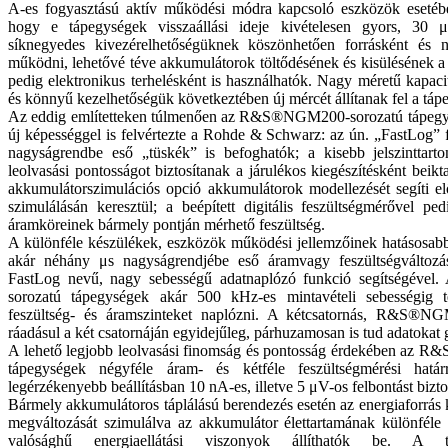
A-es fogyasztású aktív működési módra kapcsoló eszközök esetéb
hogy e tápegységek visszaállási ideje kivételesen gyors, 30 μ
síknegyedes kivezérelhetőségüknek köszönhetően forrásként és 
működni, lehetővé téve akkumulátorok töltődésének és kisülésének a s
pedig elektronikus terhelésként is használhatók. Nagy méretű kapaci
és könnyű kezelhetőségük következtében új mércét állítanak fel a táp
Az eddig említetteken túlmenően az R&S®NGM200-sorozatú tápegy
új képességgel is felvértezte a Rohde & Schwarz: az ún. „FastLog” 
nagyságrendbe eső „tüskék” is befoghatók; a kisebb jelszintta
leolvasási pontosságot biztosítanak a járulékos kiegészítésként beikt
akkumulátorszimulációs opció akkumulátorok modellezését segíti e
szimulálásán keresztül; a beépített digitális feszültségmérővel pe
áramköreinek bármely pontján mérhető feszültség.
A különféle készülékek, eszközök működési jellemzőinek hatásosab
akár néhány μs nagyságrendjébe eső áramvagy feszültségváltozá
FastLog nevű, nagy sebességű adatnaplózó funkció segítségé
sorozatú tápegységek akár 500 kHz-es mintavételi sebességig t
feszültség- és áramszinteket naplózni. A kétcsatornás, R&S®N
ráadásul a két csatornáján egyidejűleg, párhuzamosan is tud adatokat 
A lehető legjobb leolvasási finomság és pontosság érdekében az
tápegységek négyféle áram- és kétféle feszültségmérési határ
legérzékenyebb beállításban 10 nA-es, illetve 5 μV-os felbontást bizto
Bármely akkumulátoros táplálású berendezés esetén az energiaforrás 
megváltozását szimulálva az akkumulátor élettartamának különféle 
valósághű energiaellátási viszonyok állíthatók be. A tá