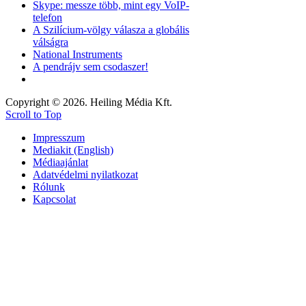
Skype: messze több, mint egy VoIP-
telefon
A Szilícium-völgy válasza a globális
válságra
National Instruments
A pendrájv sem csodaszer!
Copyright © 2026. Heiling Média Kft.
Scroll to Top
Impresszum
Mediakit (English)
Médiaajánlat
Adatvédelmi nyilatkozat
Rólunk
Kapcsolat