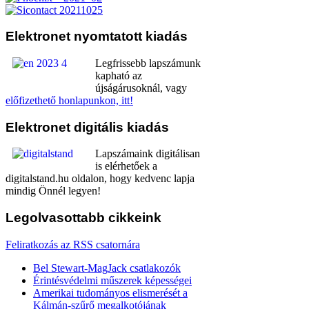
Elektronet
nyomtatott kiadás
Legfrissebb lapszámunk
kapható az
újságárusoknál, vagy
előfizethető honlapunkon, itt!
Elektronet
digitális kiadás
Lapszámaink digitálisan
is elérhetőek a
digitalstand.hu oldalon, hogy kedvenc lapja
mindig Önnél legyen!
Legolvasottabb
cikkeink
Feliratkozás az RSS csatornára
Bel Stewart-MagJack csatlakozók
Érintésvédelmi műszerek képességei
Amerikai tudományos elismerését a
Kálmán-szűrő megalkotójának