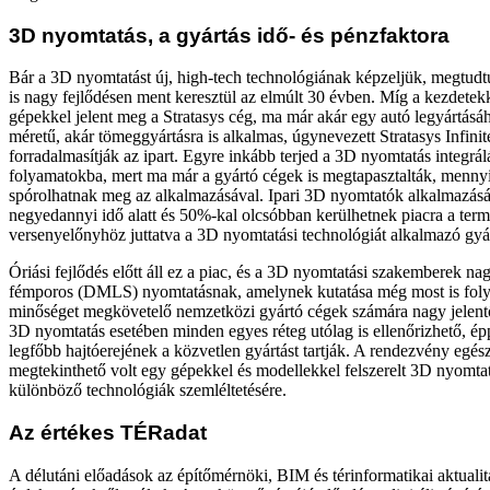
3D nyomtatás, a gyártás idő- és pénzfaktora
Bár a 3D nyomtatást új, high-tech technológiának képzeljük, megtudtu
is nagy fejlődésen ment keresztül az elmúlt 30 évben. Míg a kezdetekk
gépekkel jelent meg a Stratasys cég, ma már akár egy autó legyártásá
méretű, akár tömeggyártásra is alkalmas, úgynevezett Stratasys Infin
forradalmasítják az ipart. Egyre inkább terjed a 3D nyomtatás integrál
folyamatokba, mert ma már a gyártó cégek is megtapasztalták, mennyi 
spórolhatnak meg az alkalmazásával. Ipari 3D nyomtatók alkalmazásá
negyedannyi idő alatt és 50%-kal olcsóbban kerülhetnek piacra a term
versenyelőnyhöz juttatva a 3D nyomtatási technológiát alkalmazó gyá
Óriási fejlődés előtt áll ez a piac, és a 3D nyomtatási szakemberek na
fémporos (DMLS) nyomtatásnak, amelynek kutatása még most is fol
minőséget megkövetelő nemzetközi gyártó cégek számára nagy jelentő
3D nyomtatás esetében minden egyes réteg utólag is ellenőrizhető, épp
legfőbb hajtóerejének a közvetlen gyártást tartják. A rendezvény egész 
megtekinthető volt egy gépekkel és modellekkel felszerelt 3D nyomtatá
különböző technológiák szemléltetésére.
Az értékes TÉRadat
A délutáni előadások az építőmérnöki, BIM és térinformatikai aktualit