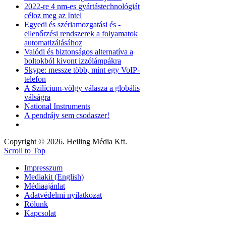
2022-re 4 nm-es gyártástechnológiát
céloz meg az Intel
Egyedi és szériamozgatási és -
ellenőrzési rendszerek a folyamatok
automatizálásához
Valódi és biztonságos alternatíva a
boltokból kivont izzólámpákra
Skype: messze több, mint egy VoIP-
telefon
A Szilícium-völgy válasza a globális
válságra
National Instruments
A pendrájv sem csodaszer!
Copyright © 2026. Heiling Média Kft.
Scroll to Top
Impresszum
Mediakit (English)
Médiaajánlat
Adatvédelmi nyilatkozat
Rólunk
Kapcsolat