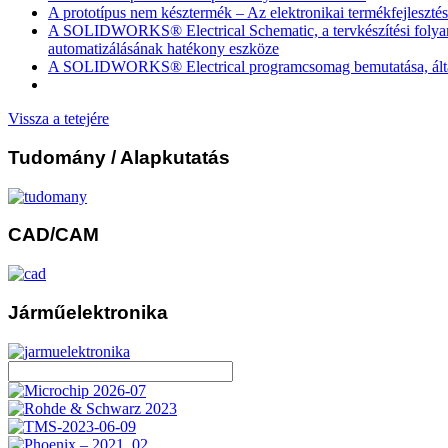
A prototípus nem késztermék – Az elektronikai termékfejlesztés
A SOLIDWORKS® Electrical Schematic, a tervkészítési foly
automatizálásának hatékony eszköze
A SOLIDWORKS® Electrical programcsomag bemutatása, által
Vissza a tetejére
Tudomány
/ Alapkutatás
CAD/CAM
Járműelektronika