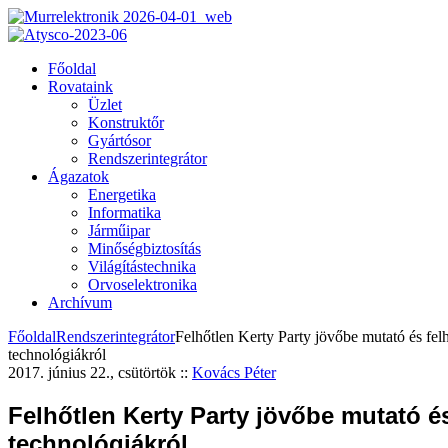
Főoldal
Rovataink
Üzlet
Konstruktőr
Gyártósor
Rendszerintegrátor
Ágazatok
Energetika
Informatika
Járműipar
Minőségbiztosítás
Világítástechnika
Orvoselektronika
Archívum
Főoldal
Rendszerintegrátor
Felhőtlen Kerty Party jövőbe mutató és fel
technológiákról
2017. június 22., csütörtök
::
Kovács Péter
Felhőtlen Kerty Party jövőbe mutató é
technológiákról