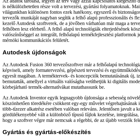
Az adatok tárolása, legyen az terv vagy azzal kapcsolatos kiegészít
is nélkülözhetetlen része volt a tervezési, gyártási folyamatoknak. Mai
világunkban különösen fontos ezek hatékony, egyszerű és biztonságos
tervezők munkáját nagyban segítik a felhő alapú professzionális és flex
kezelő Autodesk szoftverek, de a jövőben várhatóan már maga a terve
felhőben lesz elérhető. A felhő alapú technológiák elterjedésének kö
valószínűséggel az integrált, felhőalapú termékfejlesztési platformok j
mérnöki kommunikációs felületét.
Autodesk újdonságok
Az Autodesk Fusion 360 tervezőszoftver már a felhőalapú technológi
képviseli, amely formatervezési, gépészeti tervezési és együttműködés
egyesít magában. A terméktervek- és koncepciók bemutatásának új, iz
bemutatták, amellyel a virtuális valóságba vetíthetjük ki digitális mod
körbejárható termék-alternatívákat mutathassunk be.
Az Autodesk Inventor egyik legnagyobb újdonsága a sebesség növelé
köszönhetően töredékére csökkent egy-egy művelet végrehajtásának ide
több-tízezer alkatrész esetében valóban releváns. Jelentősen javult a 
gördülékenyebbé vált a különböző típusú fájlok kezelése, integrálása,
hogy a szoftver végre már nemcsak a régebbi, de az újabb verziók felé
Gyártás és gyártás-előkészítés