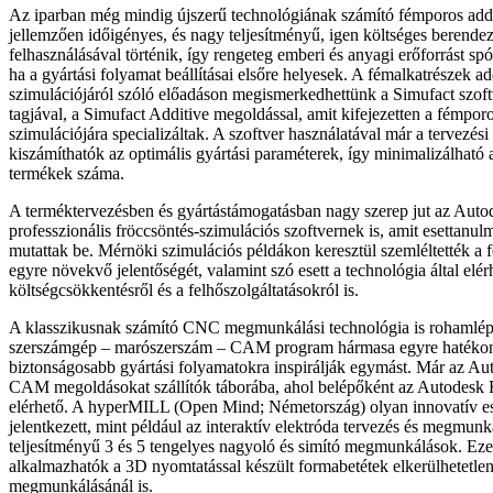
Az iparban még mindig újszerű technológiának számító fémporos addi
jellemzően időigényes, és nagy teljesítményű, igen költséges berende
felhasználásával történik, így rengeteg emberi és anyagi erőforrást sp
ha a gyártási folyamat beállításai elsőre helyesek. A fémalkatrészek a
szimulációjáról szóló előadáson megismerkedhettünk a Simufact szoft
tagjával, a Simufact Additive megoldással, amit kifejezetten a fémpo
szimulációjára specializáltak. A szoftver használatával már a tervezési
kiszámíthatók az optimális gyártási paraméterek, így minimalizálható 
termékek száma.
A terméktervezésben és gyártástámogatásban nagy szerep jut az Aut
professzionális fröccsöntés-szimulációs szoftvernek is, amit esettanu
mutattak be. Mérnöki szimulációs példákon keresztül szemléltették a
egyre növekvő jelentőségét, valamint szó esett a technológia által elér
költségcsökkentésről és a felhőszolgáltatásokról is.
A klasszikusnak számító CNC megmunkálási technológia is rohamlépt
szerszámgép – marószerszám – CAM program hármasa egyre hatéko
biztonságosabb gyártási folyamatokra inspirálják egymást. Már az Aut
CAM megoldásokat szállítók táborába, ahol belépőként az Autodesk 
elérhető. A hyperMILL (Open Mind; Németország) olyan innovatív e
jelentkezett, mint például az interaktív elektróda tervezés és megmun
teljesítményű 3 és 5 tengelyes nagyoló és simító megmunkálások. Ez
alkalmazhatók a 3D nyomtatással készült formabetétek elkerülhetetlen
megmunkálásánál is.