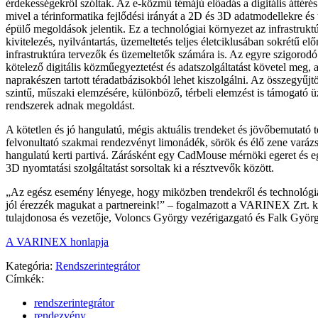
érdekességekről szóltak. Az e-közmű témájú előadás a digitális áttérés
mivel a térinformatika fejlődési irányát a 2D és 3D adatmodellekre és
épülő megoldások jelentik. Ez a technológiai környezet az infrastruktú
kivitelezés, nyilvántartás, üzemeltetés teljes életciklusában sokrétű el
infrastruktúra tervezők és üzemeltetők számára is. Az egyre szigorod
kötelező digitális közműegyeztetést és adatszolgáltatást követel meg, 
naprakészen tartott téradatbázisokból lehet kiszolgálni. Az összegyűjt
szintű, műszaki elemzésére, különböző, térbeli elemzést is támogató üzl
rendszerek adnak megoldást.
A kötetlen és jó hangulatú, mégis aktuális trendeket és jövőbemutató 
felvonultató szakmai rendezvényt limonádék, sörök és élő zene varázso
hangulatú kerti partivá. Zárásként egy CadMouse mérnöki egeret és e
3D nyomtatási szolgáltatást sorsoltak ki a résztvevők között.
„Az egész esemény lényege, hogy miközben trendekről és technológiá
jól érezzék magukat a partnereink!” – fogalmazott a VARINEX Zrt. 
tulajdonosa és vezetője, Voloncs György vezérigazgató és Falk György
A VARINEX honlapja
Kategória:
Rendszerintegrátor
Címkék:
rendszerintegrátor
rendezvény