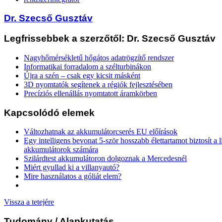
Dr. Szecső Gusztáv
Legfrissebbek a szerzőtől: Dr. Szecső Gusztáv
Nagyhőmérsékletű hőgátos adatrögzítő rendszer
Informatikai forradalom a szélturbinákon
Újra a szén – csak egy kicsit másként
3D nyomtatók segítenek a régiók fejlesztésében
Precíziós ellenállás nyomtatott áramkörben
Kapcsolódó elemek
Változhatnak az akkumulátorcserés EU előírások
Egy intelligens bevonat 5-ször hosszabb élettartamot biztosít a 
akkumulátorok számára
Szilárdtest akkumulátoron dolgoznak a Mercedesnél
Miért gyullad ki a villanyautó?
Mire használatos a góliát elem?
Vissza a tetejére
Tudomány
/ Alapkutatás