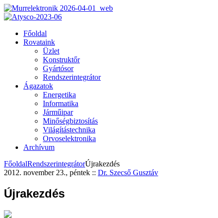
Főoldal
Rovataink
Üzlet
Konstruktőr
Gyártósor
Rendszerintegrátor
Ágazatok
Energetika
Informatika
Járműipar
Minőségbiztosítás
Világítástechnika
Orvoselektronika
Archívum
Főoldal
Rendszerintegrátor
Újrakezdés
2012. november 23., péntek
::
Dr. Szecső Gusztáv
Újrakezdés