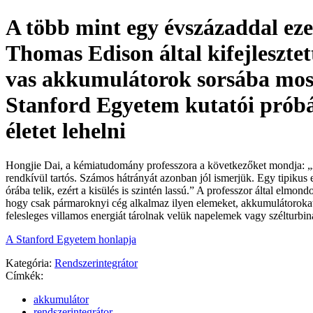
A több mint egy évszázaddal eze
Thomas Edison által kifejlesztet
vas akkumulátorok sorsába mos
Stanford Egyetem kutatói prób
életet lehelni
Hongjie Dai, a kémiatudomány professzora a következőket mondja: 
rendkívül tartós. Számos hátrányát azonban jól ismerjük. Egy tipikus e
órába telik, ezért a kisülés is szintén lassú.” A professzor által elmond
hogy csak pármaroknyi cég alkalmaz ilyen elemeket, akkumulátoroka
felesleges villamos energiát tárolnak velük napelemek vagy szélturb
A Stanford Egyetem honlapja
Kategória:
Rendszerintegrátor
Címkék:
akkumulátor
rendszerintegrátor