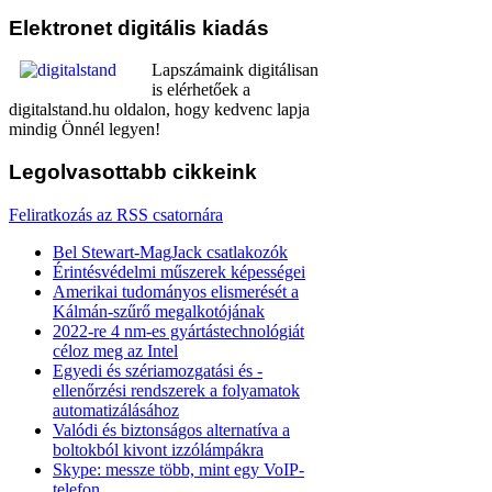
Elektronet
digitális kiadás
Lapszámaink digitálisan
is elérhetőek a
digitalstand.hu oldalon, hogy kedvenc lapja
mindig Önnél legyen!
Legolvasottabb
cikkeink
Feliratkozás az RSS csatornára
Bel Stewart-MagJack csatlakozók
Érintésvédelmi műszerek képességei
Amerikai tudományos elismerését a
Kálmán-szűrő megalkotójának
2022-re 4 nm-es gyártástechnológiát
céloz meg az Intel
Egyedi és szériamozgatási és -
ellenőrzési rendszerek a folyamatok
automatizálásához
Valódi és biztonságos alternatíva a
boltokból kivont izzólámpákra
Skype: messze több, mint egy VoIP-
telefon