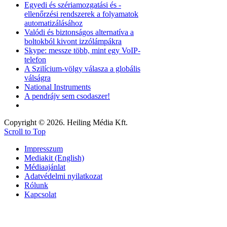
Egyedi és szériamozgatási és -
ellenőrzési rendszerek a folyamatok
automatizálásához
Valódi és biztonságos alternatíva a
boltokból kivont izzólámpákra
Skype: messze több, mint egy VoIP-
telefon
A Szilícium-völgy válasza a globális
válságra
National Instruments
A pendrájv sem csodaszer!
Copyright © 2026. Heiling Média Kft.
Scroll to Top
Impresszum
Mediakit (English)
Médiaajánlat
Adatvédelmi nyilatkozat
Rólunk
Kapcsolat