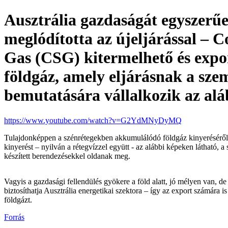
Ausztrália gazdaságát egyszerű
meglódította az újeljárással – 
Gas (CSG) kitermelhető és expo
földgáz, amely eljárásnak a szem
bemutatására vállalkozik az alá
https://www.youtube.com/watch?v=G2YdMNyDyMQ
Tulajdonképpen a szénrétegekben akkumulálódó földgáz kinyeréséről
kinyerést – nyilván a rétegvízzel együtt - az alábbi képeken látható, a s
készített berendezésekkel oldanak meg.
Vagyis a gazdasági fellendülés gyökere a föld alatt, jó mélyen van, d
biztosíthatja Ausztrália energetikai szektora – így az export számára 
földgázt.
Forrás