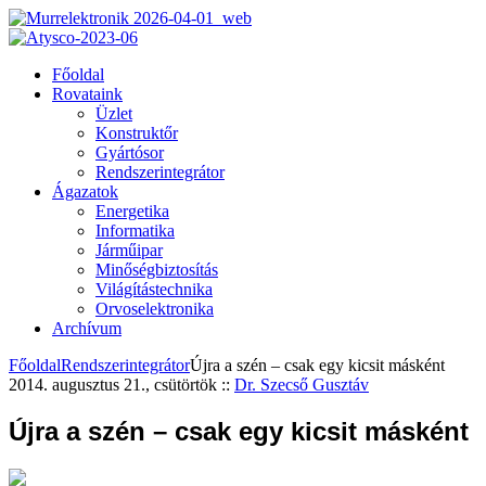
Főoldal
Rovataink
Üzlet
Konstruktőr
Gyártósor
Rendszerintegrátor
Ágazatok
Energetika
Informatika
Járműipar
Minőségbiztosítás
Világítástechnika
Orvoselektronika
Archívum
Főoldal
Rendszerintegrátor
Újra a szén – csak egy kicsit másként
2014. augusztus 21., csütörtök
::
Dr. Szecső Gusztáv
Újra a szén – csak egy kicsit másként