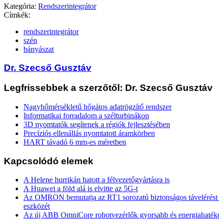
Kategória:
Rendszerintegrátor
Címkék:
rendszerintegrátor
szén
bányászat
Dr. Szecső Gusztáv
Legfrissebbek a szerzőtől: Dr. Szecső Gusztáv
Nagyhőmérsékletű hőgátos adatrögzítő rendszer
Informatikai forradalom a szélturbinákon
3D nyomtatók segítenek a régiók fejlesztésében
Precíziós ellenállás nyomtatott áramkörben
HART távadó 6 mm-es méretben
Kapcsolódó elemek
A Helene hurrikán hatott a félvezetőgyártásra is
A Huawei a föld alá is elvitte az 5G-t
Az OMRON bemutatja az RT1 sorozatú biztonságos távelérést b
eszközét
Az új ABB OmniCore robotvezérlők gyorsabb és energiahaték