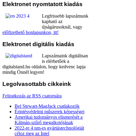
Elektronet
nyomtatott kiadás
Legfrissebb lapszámunk
kapható az
újságárusoknál, vagy
előfizethető honlapunkon, itt!
Elektronet
digitális kiadás
Lapszámaink digitálisan
is elérhetőek a
digitalstand.hu oldalon, hogy kedvenc lapja
mindig Önnél legyen!
Legolvasottabb
cikkeink
Feliratkozás az RSS csatornára
Bel Stewart-MagJack csatlakozók
Érintésvédelmi műszerek képességei
Amerikai tudományos elismerését a
Kálmán-szűrő megalkotójának
2022-re 4 nm-es gyártástechnológiát
céloz meg az Intel