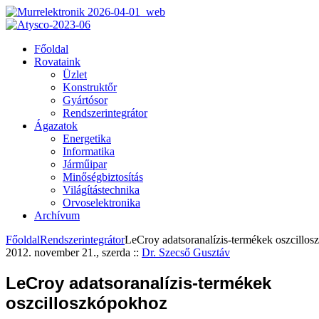
Főoldal
Rovataink
Üzlet
Konstruktőr
Gyártósor
Rendszerintegrátor
Ágazatok
Energetika
Informatika
Járműipar
Minőségbiztosítás
Világítástechnika
Orvoselektronika
Archívum
Főoldal
Rendszerintegrátor
LeCroy adatsoranalízis-termékek oszcillo
2012. november 21., szerda
::
Dr. Szecső Gusztáv
LeCroy adatsoranalízis-termékek
oszcilloszkópokhoz