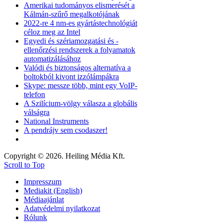
Amerikai tudományos elismerését a
Kálmán-szűrő megalkotójának
2022-re 4 nm-es gyártástechnológiát
céloz meg az Intel
Egyedi és szériamozgatási és -
ellenőrzési rendszerek a folyamatok
automatizálásához
Valódi és biztonságos alternatíva a
boltokból kivont izzólámpákra
Skype: messze több, mint egy VoIP-
telefon
A Szilícium-völgy válasza a globális
válságra
National Instruments
A pendrájv sem csodaszer!
Copyright © 2026. Heiling Média Kft.
Scroll to Top
Impresszum
Mediakit (English)
Médiaajánlat
Adatvédelmi nyilatkozat
Rólunk