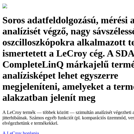
Soros adatfeldolgozású, mérési 
analízisét végző, nagy sávszéles
oszcilloszkópokra alkalmazott 
ismertetett a LeCroy cég. A SDA
CompleteLinQ márkajelű termé
analízisképet lehet egyszerre
megjeleníteni, amelyeket a term
alakzatban jelenít meg
A LeCroy termék — többek között — szimultán analízisét végezheti a
jitterhibáinak. Számos egyéb funkciót (pl. komparációs üzemmód, vert
elvégezhetünk e termékekkel.
A LeCroy honlapja