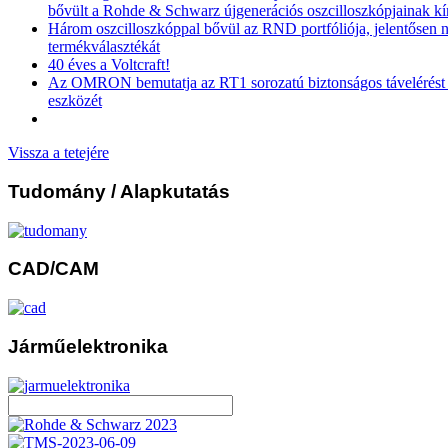
bővült a Rohde & Schwarz újgenerációs oszcilloszkópjainak kí
Három oszcilloszkóppal bővül az RND portfóliója, jelentősen n
termékválasztékát
40 éves a Voltcraft!
Az OMRON bemutatja az RT1 sorozatú biztonságos távelérést b
eszközét
Vissza a tetejére
Tudomány
/ Alapkutatás
CAD/CAM
Járműelektronika