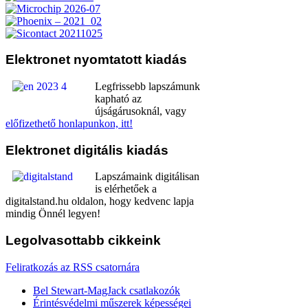
Elektronet
nyomtatott kiadás
Legfrissebb lapszámunk
kapható az
újságárusoknál, vagy
előfizethető honlapunkon, itt!
Elektronet
digitális kiadás
Lapszámaink digitálisan
is elérhetőek a
digitalstand.hu oldalon, hogy kedvenc lapja
mindig Önnél legyen!
Legolvasottabb
cikkeink
Feliratkozás az RSS csatornára
Bel Stewart-MagJack csatlakozók
Érintésvédelmi műszerek képességei