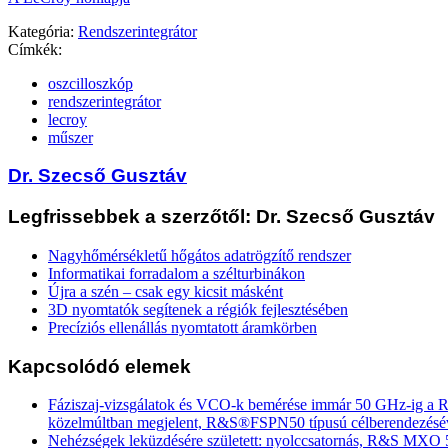
Kategória:
Rendszerintegrátor
Címkék:
oszcilloszkóp
rendszerintegrátor
lecroy
műszer
Dr. Szecső Gusztáv
Legfrissebbek a szerzőtől: Dr. Szecső Gusztáv
Nagyhőmérsékletű hőgátos adatrögzítő rendszer
Informatikai forradalom a szélturbinákon
Újra a szén – csak egy kicsit másként
3D nyomtatók segítenek a régiók fejlesztésében
Precíziós ellenállás nyomtatott áramkörben
Kapcsolódó elemek
Fáziszaj-vizsgálatok és VCO-k bemérése immár 50 GHz-ig a
közelmúltban megjelent, R&S®FSPN50 típusú célberendezésé
Nehézségek leküzdésére született: nyolccsatornás, R&S MXO 5